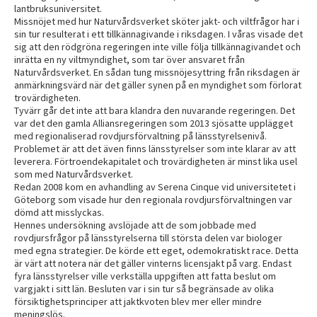
lantbruksuniversitet.
Missnöjet med hur Naturvårdsverket sköter jakt- och viltfrågor har i
sin tur resulterat i ett tillkännagivande i riksdagen. I våras visade det
sig att den rödgröna regeringen inte ville följa tillkännagivandet och
inrätta en ny viltmyndighet, som tar över ansvaret från
Naturvårdsverket. En sådan tung missnöjesyttring från riksdagen är
anmärkningsvärd när det gäller synen på en myndighet som förlorat
trovärdigheten.
Tyvärr går det inte att bara klandra den nuvarande regeringen. Det
var det den gamla Alliansregeringen som 2013 sjösatte upplägget
med regionaliserad rovdjursförvaltning på länsstyrelsenivå.
Problemet är att det även finns länsstyrelser som inte klarar av att
leverera. Förtroendekapitalet och trovärdigheten är minst lika usel
som med Naturvårdsverket.
Redan 2008 kom en avhandling av Serena Cinque vid universitetet i
Göteborg som visade hur den regionala rovdjursförvaltningen var
dömd att misslyckas.
Hennes undersökning avslöjade att de som jobbade med
rovdjursfrågor på länsstyrelserna till största delen var biologer
med egna strategier. De körde ett eget, odemokratiskt race. Detta
är värt att notera när det gäller vinterns licensjakt på varg. Endast
fyra länsstyrelser ville verkställa uppgiften att fatta beslut om
vargjakt i sitt län. Besluten var i sin tur så begränsade av olika
försiktighetsprinciper att jaktkvoten blev mer eller mindre
meningslös.