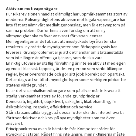
Aktivism mot vapenägare
Hur Riksrevisionen handlat olämpligt har uppmärksammats stort av
medierna. Polismyndighetens aktivism mot legala vapen­ägare har
inte fått ett nämnvärt medialt genomslag, men är ett symptom på
samma problem. Därför finns även förslag om att en ny
viltmyndighet ska ta över ansvaret för vapenlicenser.
Men egentligen är det absurt att misslyckade byråkrater ska
resultera i nyinrättade myndigheter som förhoppningsvis kan
leverera. Grundproblemet är ju att det handlar om statsanställda
som inte längre är offentliga tjänare, som de ska vara.
En riktig utövare av statlig förvaltning är inte en aktivist med egen
agenda. I klassisk tappning är det en person som strikt tillämpar
regler, lyder överordnade och gör sitt jobb korrekt och opartiskt.
Det är dags att se till att myndighetspersoner verkligen jobbar för
statens värdegrunder.
Nu är det vi samhällsmedborgare som på allvar måste kräva att
statlig verksamhet styrs av följande grundprinciper:
Demokrati, legalitet, objektivet, saklighet, likabehandling, fri
åsiktsbildning, respekt, effektivitet och service.
Står statsanställda tryggt på dessa fötter ska det inte behöva bli
förtroendekriser och krav på nya myndigheter som tar över
ansvaret.
Princippunkterna ovan är hämtade från Kompetensrådet för
utveckling i staten. Rådet finns inte längre, men riktlinjerna måste