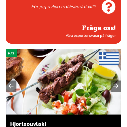
Får jag avliva trafikskadat vilt?
Fråga oss!
Våra experter svarar på frågor
MAT
Hjortsouvlaki