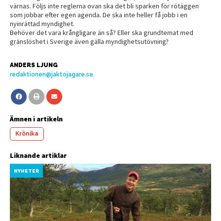
värnas. Följs inte reglerna ovan ska det bli sparken för rötäggen
som jobbar efter egen agenda. De ska inte heller få jobb i en
nyinrättad myndighet.
Behöver det vara krångligare än så? Eller ska grundtemat med
gränslöshet i Sverige även gälla myndighetsutövning?
ANDERS LJUNG
redaktionen@jaktojagare.se
Ämnen i artikeln
Krönika
Liknande artiklar
NYHETER