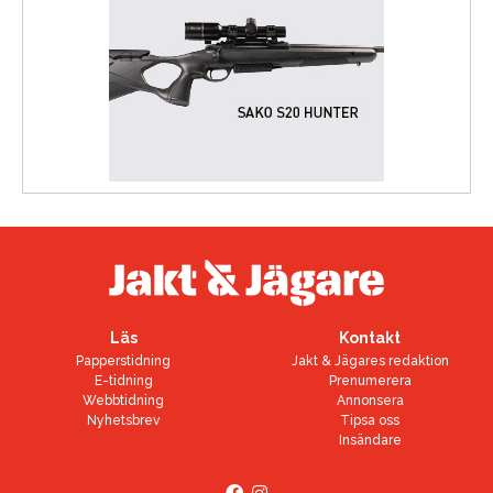
Läs
Kontakt
Papperstidning
Jakt & Jägares redaktion
E-tidning
Prenumerera
Webbtidning
Annonsera
Nyhetsbrev
Tipsa oss
Insändare