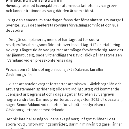
Minska koncentrationen
Huvudsyftet med licensjakten är att minska tätheten av vargrevir
och koncentrationen av varg där den är som störst.
Enligt den senaste inventeringen fanns det förra vintern 375 vargar i
Sverige, 295 i det mellersta rovdjursförvaltningsområdet och 80 i
det södra.
– Det går som planerat, men det har tagit tid för södra
rovdjursförvaltningsområdet att över huvud taget få en etablering
av varg. Längre tid än vad jag tror att många förväntade sig. Men det
har jämnat ut sig, sade vilthandläggare David Höök på länsstyrelsen
i Värmland vid en presskonferens i dag.
Precis som i år blir det ingen licensjakt i Dalarnas län eller
Gävleborgs län.
– Vi ser att antalet vargar fortsätter att minska i Gävleborgs län och
att vargstammen sprider sig söderut. Möjligt uttag vid kommande
licensjakt är begränsat och i dagsläget är tätheten av vargrevir
högre i andra län. Därmed prioriteras licensjakten 2025 till dessa län,
säger Simon Viklund vid enheten för vilt på länsstyrelsen i
Gävleborg i ett pressmeddelande.
Det blir inte heller någon licensjakt på varg i något av länen i det
södra rovdjursförvaltningsområdet, där miniminivån tidigare i år har