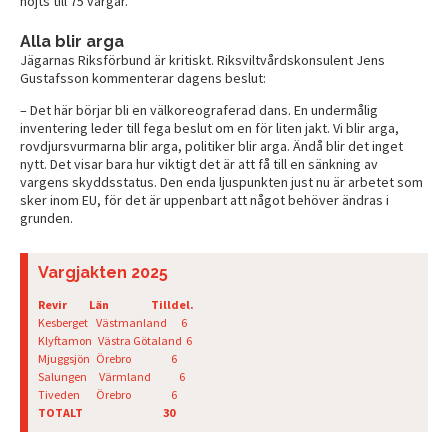
höjts till 75 vargar.
Alla blir arga
Jägarnas Riksförbund är kritiskt. Riksviltvårdskonsulent Jens
Gustafsson kommenterar dagens beslut:
– Det här börjar bli en välkoreograferad dans. En undermålig
inventering leder till fega beslut om en för liten jakt. Vi blir arga,
rovdjursvurmarna blir arga, politiker blir arga. Ändå blir det inget
nytt. Det visar bara hur viktigt det är att få till en sänkning av
vargens skyddsstatus. Den enda ljuspunkten just nu är arbetet som
sker inom EU, för det är uppenbart att något behöver ändras i
grunden.
Vargjakten 2025
Revir Län Tilldel.
Kesberget Västmanland 6
Klyftamon Västra Götaland 6
Mjuggsjön Örebro 6
Salungen Värmland 6
Tiveden Örebro 6
TOTALT 30