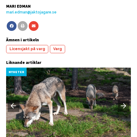
MARI EDMAN
mari.edman@jaktojagare.se
Ämnen i artikeln
Licensjakt på varg
Varg
Liknande artiklar
NYHETER