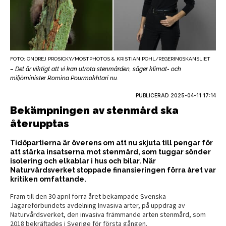
FOTO: ONDREJ PROSICKY/MOSTPHOTOS & KRISTIAN POHL/REGERINGSKANSLIET
– Det är viktigt att vi kan utrota stenmården, säger klimat- och
miljöminister Romina Pourmokhtari nu.
PUBLICERAD
2025-04-11 17:14
Bekämpningen av stenmård ska
återupptas
Tidöpartierna är överens om att nu skjuta till pengar för
att stärka insatserna mot stenmård, som tuggar sönder
isolering och elkablar i hus och bilar. När
Naturvårdsverket stoppade finansieringen förra året var
kritiken omfattande.
Fram till den 30 april förra året bekämpade Svenska
Jägareförbundets avdelning Invasiva arter, på uppdrag av
Naturvårdsverket, den invasiva främmande arten stenmård, som
2018 bekräftades i Sverige för första gången.