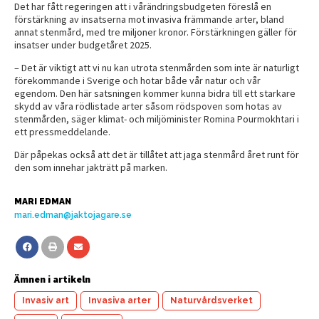
Det har fått regeringen att i vårändringsbudgeten föreslå en
förstärkning av insatserna mot invasiva främmande arter, bland
annat stenmård, med tre miljoner kronor. Förstärkningen gäller för
insatser under budgetåret 2025.
– Det är viktigt att vi nu kan utrota stenmården som inte är naturligt
förekommande i Sverige och hotar både vår natur och vår
egendom. Den här satsningen kommer kunna bidra till ett starkare
skydd av våra rödlistade arter såsom rödspoven som hotas av
stenmården, säger klimat- och miljöminister Romina Pourmokhtari i
ett pressmeddelande.
Där påpekas också att det är tillåtet att jaga stenmård året runt för
den som innehar jakträtt på marken.
MARI EDMAN
mari.edman@jaktojagare.se
Ämnen i artikeln
Invasiv art
Invasiva arter
Naturvårdsverket