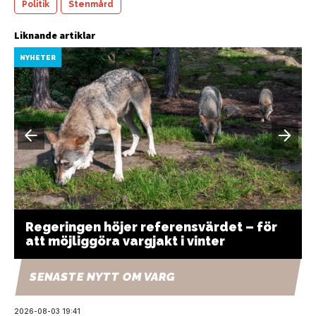
Politik
Stenmård
Liknande artiklar
NYHETER
Regeringen höjer referensvärdet – för
att möjliggöra vargjakt i vinter
SENASTE NYTT OM VARG
2026-08-03 19:41