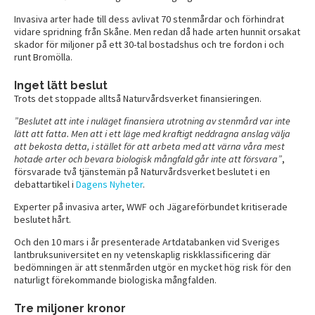
Invasiva arter hade till dess avlivat 70 stenmårdar och förhindrat
vidare spridning från Skåne. Men redan då hade arten hunnit orsakat
skador för miljoner på ett 30-tal bostadshus och tre fordon i och
runt Bromölla.
Inget lätt beslut
Trots det stoppade alltså Naturvårdsverket finansieringen.
”Beslutet att inte i nuläget finansiera utrotning av stenmård var inte
lätt att fatta. Men att i ett läge med kraftigt neddragna anslag välja
att bekosta detta, i stället för att arbeta med att värna våra mest
hotade arter och bevara biologisk mångfald går inte att försvara”
,
försvarade två tjänstemän på Naturvårdsverket beslutet i en
debattartikel i
Dagens Nyheter
.
Experter på invasiva arter, WWF och Jägareförbundet kritiserade
beslutet hårt.
Och den 10 mars i år presenterade Artdatabanken vid Sveriges
lantbruksuniversitet en ny vetenskaplig riskklassificering där
bedömningen är att stenmården utgör en mycket hög risk för den
naturligt förekommande biologiska mångfalden.
Tre miljoner kronor