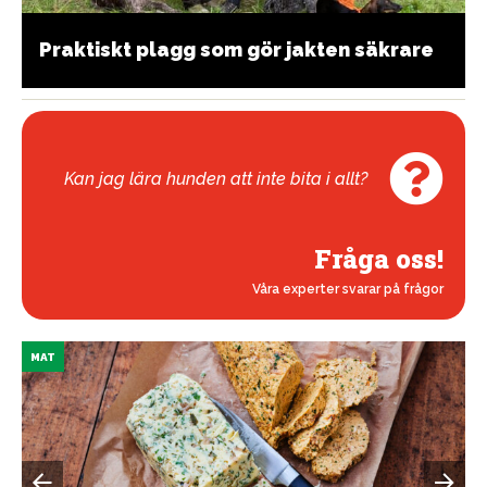
Praktiskt plagg som gör jakten säkrare
Kan jag lära hunden att inte bita i allt?
Fråga oss!
Våra experter svarar på frågor
MAT