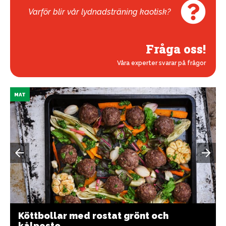
Varför blir vår lydnadsträning kaotisk?
Fråga oss!
Våra experter svarar på frågor
MAT
Köttbollar med rostat grönt och
kålpesto