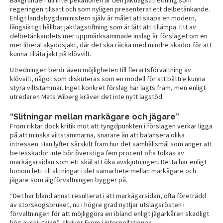
regeringen tillsatt och som nyligen presenterat ett delbetänkande.
Enligt landsbygdsministern själv är målet att skapa en modern,
långsiktigt hållbar jaktlagstiftning som är lätt att tillämpa. Ett av
delbetänkandets mer uppmärksammade inslag är förslaget om en
mer liberal skyddsjakt, där det ska räcka med mindre skador för att
kunna tillåta jakt på klövvilt.
Utredningen berör även möjligheten till flerartsförvaltning av
klövvilt, något som diskuteras som en modell för att bättre kunna
styra viltstammar. Inget konkret förslag har lagts fram, men enligt
utredaren Mats Wiberg kräver det inte nytt lagstöd.
“Slitningar mellan markägare och jägare”
From riktar dock kritik mot att tyngdpunkten i förslagen verkar ligga
på att minska viltstammarna, snarare än att balansera olika
intressen. Han lyfter särskilt fram hur det samhällsmål som anger att
betesskador inte bör överstiga fem procent ofta tolkas av
markägarsidan som ett skäl att öka avskjutningen. Detta har enligt
honom lett till slitningar i det samarbete mellan markägare och
jägare som älgförvaltningen bygger på.
“Det har bland annat resulterat i att markägarsidan, ofta företrädd
av storskogsbruket, nu i högre grad nyttjar utslagsrösten i
förvaltningen för att möjliggöra en ibland enligt jägarkåren skadligt
hög avskjutning”, skriver From i interpellationen.