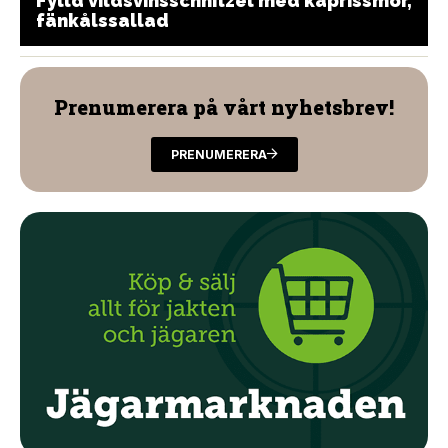
Fylld vildsvinsschnitzel med kaprissmör,
fänkålssallad
Prenumerera på vårt nyhetsbrev!
PRENUMERERA