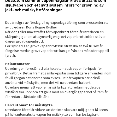
Dessutom kommer vapenmagasin kräva tillstånd som
skjutvapen och ett nytt system införs för prövning av
jakt- och målskytteföreningar.
Det är några av förslag till ny vapenlagstiftning som pressenterats
av utredaren Doris Högne Rydheim.
När det gäller maxstraffet för vapenbrott föreslår utredaren en
skärpning genom att synnerligen grovt vapenbrott införs utöver
dagen grovt vapenbrott.
För synnerligen grovt vapenbrott blir straffskalan två till sex år
fängelse medan grovt vapenbrott kan ge från sex månader upp till
fyra år.
Helautomater
Utredningen föreslår att alla helautomatisk vapen förbjuds för
privatbruk. Det är främst gamla k-pistar som tidigare användes inom
frivilligorganisationerna som avses. De här vapnen har också
använts vid målskytte, men det vill nu utredare ha bort.
Utredare menar att vapnen är så farliga att redan meddelade
tillstånd ska upphöra att gälla med en övergångsperiod på fem år
för redan utfärdade tillstånd.
Halvautomat för målskytte
Utredaren föreslår vidare att det inte ska vara möjligt att få licens
på halvautomatiska vapen för målskytte som har löstagbart