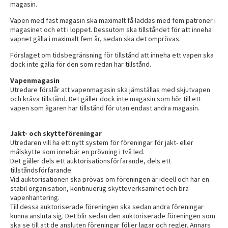
magasin.
Vapen med fast magasin ska maximalt få laddas med fem patroner i
magasinet och ett i loppet. Dessutom ska tillståndet för att inneha
vapnet gälla i maximalt fem år, sedan ska det omprövas.
Förslaget om tidsbegränsning för tillstånd att inneha ett vapen ska
dock inte gälla för den som redan har tillstånd.
Vapenmagasin
Utredare förslår att vapenmagasin ska jämställas med skjutvapen
och kräva tillstånd. Det gäller dock inte magasin som hör till ett
vapen som ägaren har tillstånd för utan endast andra magasin.
Jakt- och skytteföreningar
Utredaren vill ha ett nytt system för föreningar för jakt- eller
målskytte som innebär en prövning i två led.
Det gäller dels ett auktorisationsförfarande, dels ett
tillståndsförfarande.
Vid auktorisationen ska prövas om föreningen är ideell och har en
stabil organisation, kontinuerlig skytteverksamhet och bra
vapenhantering.
Till dessa auktoriserade föreningen ska sedan andra föreningar
kunna ansluta sig. Det blir sedan den auktoriserade föreningen som
ska se till att de ansluten föreningar följer lagar och regler. Annars