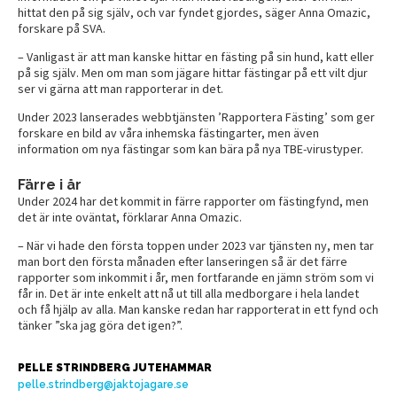
hittat den på sig själv, och var fyndet gjordes, säger Anna Omazic,
forskare på SVA.
– Vanligast är att man kanske hittar en fästing på sin hund, katt eller
på sig själv. Men om man som jägare hittar fästingar på ett vilt djur
ser vi gärna att man rapporterar in det.
Under 2023 lanserades webbtjänsten ’Rapportera Fästing’ som ger
forskare en bild av våra inhemska fästingarter, men även
information om nya fästingar som kan bära på nya TBE-virustyper.
Färre i år
Under 2024 har det kommit in färre rapporter om fästingfynd, men
det är inte oväntat, förklarar Anna Omazic.
– När vi hade den första toppen under 2023 var tjänsten ny, men tar
man bort den första månaden efter lanseringen så är det färre
rapporter som inkommit i år, men fortfarande en jämn ström som vi
får in. Det är inte enkelt att nå ut till alla medborgare i hela landet
och få hjälp av alla. Man kanske redan har rapporterat in ett fynd och
tänker ”ska jag göra det igen?”.
PELLE STRINDBERG JUTEHAMMAR
pelle.strindberg@jaktojagare.se