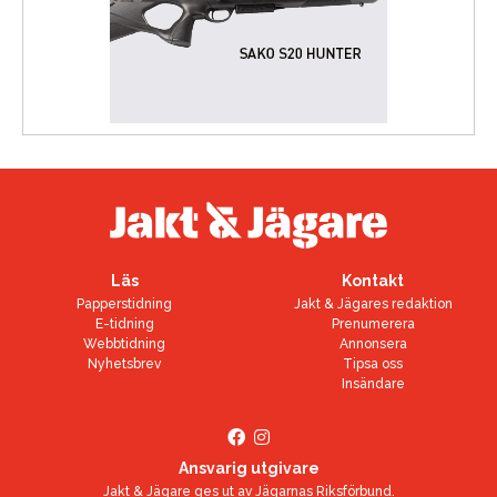
Läs
Kontakt
Papperstidning
Jakt & Jägares redaktion
E-tidning
Prenumerera
Webbtidning
Annonsera
Nyhetsbrev
Tipsa oss
Insändare
Ansvarig utgivare
Jakt & Jägare ges ut av
Jägarnas Riksförbund
.