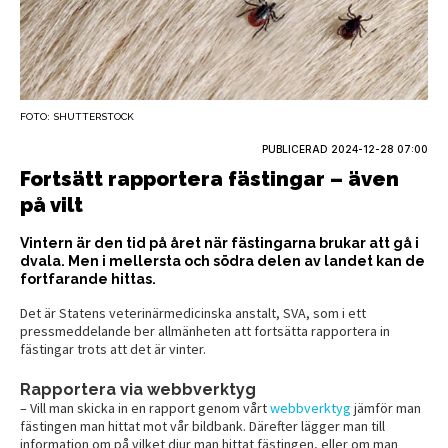
FOTO: SHUTTERSTOCK
PUBLICERAD
2024-12-28 07:00
Fortsätt rapportera fästingar – även
på vilt
Vintern är den tid på året när fästingarna brukar att gå i
dvala. Men i mellersta och södra delen av landet kan de
fortfarande hittas.
Det är Statens veterinärmedicinska anstalt, SVA, som i ett
pressmeddelande ber allmänheten att fortsätta rapportera in
fästingar trots att det är vinter.
Rapportera via webbverktyg
– Vill man skicka in en rapport genom vårt
webbverktyg
jämför man
fästingen man hittat mot vår bildbank. Därefter lägger man till
information om på vilket djur man hittat fästingen, eller om man