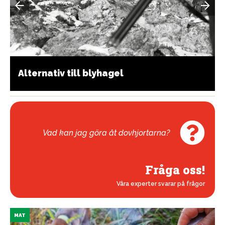
Alternativ till blyhagel
Vad kan jag göra åt dovhjortarna?
Fråga oss!
Våra experter svarar på frågor
MAT