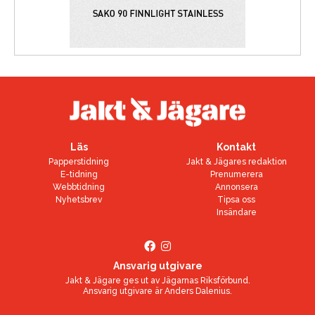
Läs
Kontakt
Papperstidning
Jakt & Jägares redaktion
E-tidning
Prenumerera
Webbtidning
Annonsera
Nyhetsbrev
Tipsa oss
Insändare
Ansvarig utgivare
Jakt & Jägare ges ut av
Jägarnas Riksförbund
.
Ansvarig utgivare är
Anders Dalenius
.