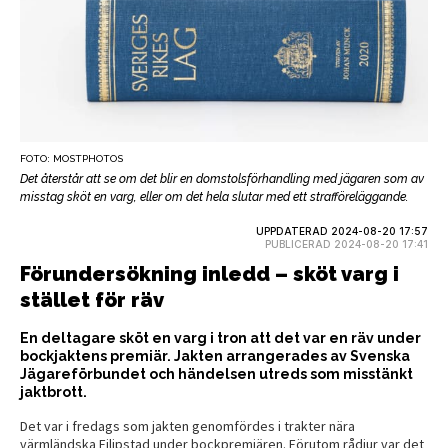
FOTO: MOSTPHOTOS
Det återstår att se om det blir en domstolsförhandling med jägaren som av
misstag sköt en varg, eller om det hela slutar med ett strafföreläggande.
UPPDATERAD 2024-08-20 17:57
PUBLICERAD 2024-08-20 17:41
Förundersökning inledd – sköt varg i
stället för räv
En deltagare sköt en varg i tron att det var en räv under
bockjaktens premiär. Jakten arrangerades av Svenska
Jägareförbundet och händelsen utreds som misstänkt
jaktbrott.
Det var i fredags som jakten genomfördes i trakter nära
värmländska Filipstad under bockpremiären. Förutom rådjur var det