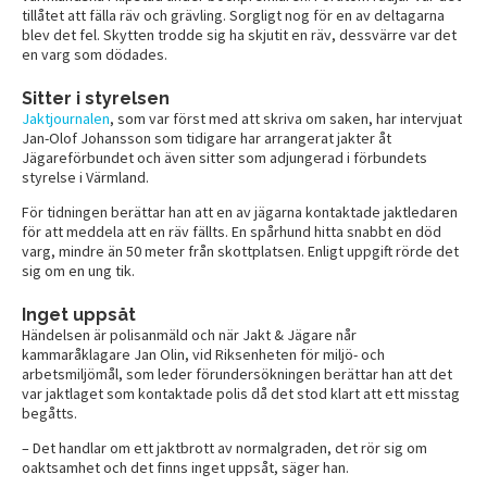
tillåtet att fälla räv och grävling. Sorgligt nog för en av deltagarna
blev det fel. Skytten trodde sig ha skjutit en räv, dessvärre var det
en varg som dödades.
Sitter i styrelsen
Jaktjournalen
, som var först med att skriva om saken, har intervjuat
Jan-Olof Johansson som tidigare har arrangerat jakter åt
Jägareförbundet och även sitter som adjungerad i förbundets
styrelse i Värmland.
För tidningen berättar han att en av jägarna kontaktade jaktledaren
för att meddela att en räv fällts. En spårhund hitta snabbt en död
varg, mindre än 50 meter från skottplatsen. Enligt uppgift rörde det
sig om en ung tik.
Inget uppsåt
Händelsen är polisanmäld och när Jakt & Jägare når
kammaråklagare Jan Olin, vid Riksenheten för miljö- och
arbetsmiljömål, som leder förundersökningen berättar han att det
var jaktlaget som kontaktade polis då det stod klart att ett misstag
begåtts.
– Det handlar om ett jaktbrott av normalgraden, det rör sig om
oaktsamhet och det finns inget uppsåt, säger han.