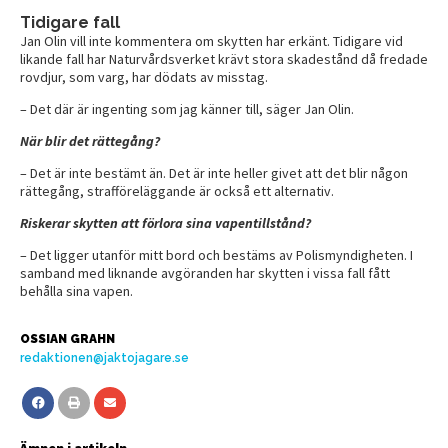
Tidigare fall
Jan Olin vill inte kommentera om skytten har erkänt. Tidigare vid
likande fall har Naturvårdsverket krävt stora skadestånd då fredade
rovdjur, som varg, har dödats av misstag.
– Det där är ingenting som jag känner till, säger Jan Olin.
När blir det rättegång?
– Det är inte bestämt än. Det är inte heller givet att det blir någon
rättegång, strafföreläggande är också ett alternativ.
Riskerar skytten att förlora sina vapentillstånd?
– Det ligger utanför mitt bord och bestäms av Polismyndigheten. I
samband med liknande avgöranden har skytten i vissa fall fått
behålla sina vapen.
OSSIAN GRAHN
redaktionen@jaktojagare.se
Ämnen i artikeln