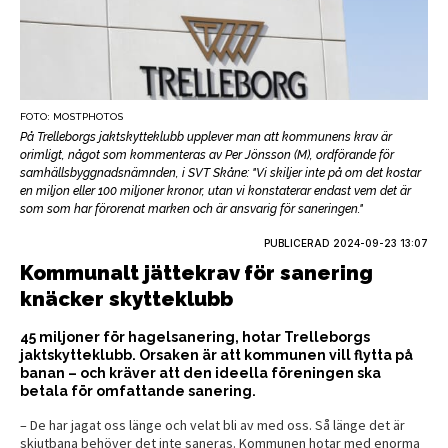
FOTO: MOSTPHOTOS
På Trelleborgs jaktskytteklubb upplever man att kommunens krav är
orimligt, något som kommenteras av Per Jönsson (M), ordförande för
samhällsbyggnadsnämnden, i SVT Skåne: "Vi skiljer inte på om det kostar
en miljon eller 100 miljoner kronor, utan vi konstaterar endast vem det är
som som har förorenat marken och är ansvarig för saneringen."
PUBLICERAD
2024-09-23 13:07
Kommunalt jättekrav för sanering
knäcker skytteklubb
45 miljoner för hagelsanering, hotar Trelleborgs
jaktskytteklubb. Orsaken är att kommunen vill flytta på
banan – och kräver att den ideella föreningen ska
betala för omfattande sanering.
– De har jagat oss länge och velat bli av med oss. Så länge det är
skjutbana behöver det inte saneras. Kommunen hotar med enorma