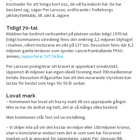
kostnader för att tvinga bort oss, de vill ha industri här. De har
bestämt sig, säger Per Larsson, ordförande i Trelleborgs
jaktskytteklubb, till Jakt & Jägare.
Tidigt 70-tal
Klubben har bedrivit verksamhet på platsen sedan tidigt 1970-tal.
Enligt kommunens utredning finns det omkring 2,1 miljoner blyhagel
i marken, vilket motsvarar en vikt på 137 ton. Dessutom finns där 8,2
miljoner gamla lerduvor som sprider cancerframkallande PFAS-
ämnen,
rapporterar SVT Skåne.
Per Larsson poängterar att kravet är uppenbart orealistiskt.
Uppemot 45 miljoner kan ingen ideell förening med 700 medlemmar
betala. Dessutom ifrågasätter han att den nuvarande styrelsen kan
lastas för beslut som togs för 50 år sedan.
Lovat mark
– Kommunen har lovat att fixa ny mark till oss upprepade gånger.
Men nu har de ändrat sig helt, det är så många olika besked.
Men kommunen står fast vid sin inställning.
– Vi skiljer inte på om det kostar en miljon eller 100 miljoner kronor,
utan vi konstaterar endast vem det är som som har förorenat
marken och är ansvarig för saneringen, säger Per Jönsson (M),