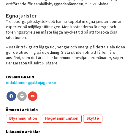
ordförande för samhällsbyggnadsnämnden, till SVT Skåne.
Egna jurister
Trelleborgs jaktskytteklubb har nu kopplat in egna jurister som är
experter på miljölagstiftningen. Men kostnaderna är dryga och
föreningsstyrelsen måste lägga mycket tid på att försöka lösa
situationen.
– Det är tråkigt att lägga tid, pengar och energi på detta. Hela tiden
gör de utredning på utredning. Sista striden blir att få fem års
anstånd, som det är nu har kommunen beviljat sex månader, säger
Per Larsson till Jakt & Jägare.
OSSIAN GRAHN
redaktionen@jaktojagare.se
Ämnen i artikeln
Blyammunition
Hagelammunition
Skytte
Liknande artiklar