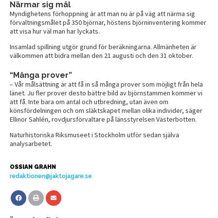
Närmar sig mål
Myndighetens förhoppning är att man nu är på väg att närma sig
förvaltningsmålet på 350 björnar, höstens björninventering kommer
att visa hur väl man har lyckats.
Insamlad spillning utgör grund för beräkningarna. Allmänheten är
välkommen att bidra mellan den 21 augusti och den 31 oktober.
“Många prover”
– Vår målsättning är att få in så många prover som möjligt från hela
länet. Ju fler prover desto bättre bild av björnstammen kommer vi
att få. Inte bara om antal och utbredning, utan även om
könsfördelningen och om släktskapet mellan olika individer, säger
Ellinor Sahlén, rovdjursförvaltare på länsstyrelsen Västerbotten.
Naturhistoriska Riksmuseet i Stockholm utför sedan själva
analysarbetet.
OSSIAN GRAHN
redaktionen@jaktojagare.se