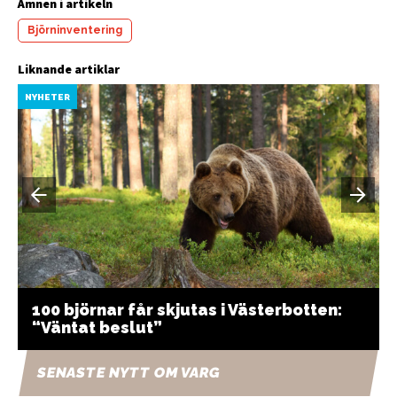
Ämnen i artikeln
Björninventering
Liknande artiklar
NYHETER
100 björnar får skjutas i Västerbotten:
“Väntat beslut”
SENASTE NYTT OM VARG