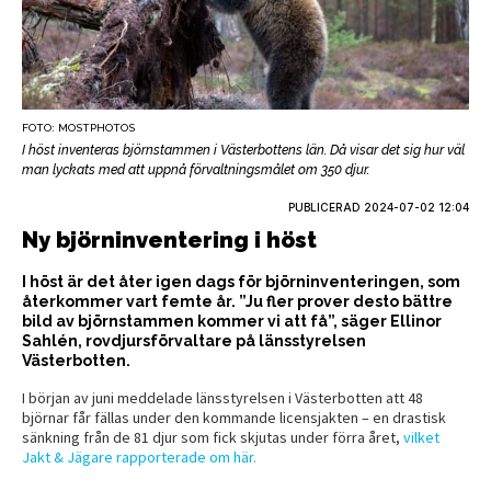
FOTO: MOSTPHOTOS
I höst inventeras björnstammen i Västerbottens län. Då visar det sig hur väl
man lyckats med att uppnå förvaltningsmålet om 350 djur.
PUBLICERAD
2024-07-02 12:04
Ny björninventering i höst
I höst är det åter igen dags för björninventeringen, som
återkommer vart femte år. ”Ju fler prover desto bättre
bild av björnstammen kommer vi att få”, säger Ellinor
Sahlén, rovdjursförvaltare på länsstyrelsen
Västerbotten.
I början av juni meddelade länsstyrelsen i Västerbotten att 48
björnar får fällas under den kommande licensjakten – en drastisk
sänkning från de 81 djur som fick skjutas under förra året,
vilket
Jakt & Jägare rapporterade om här.