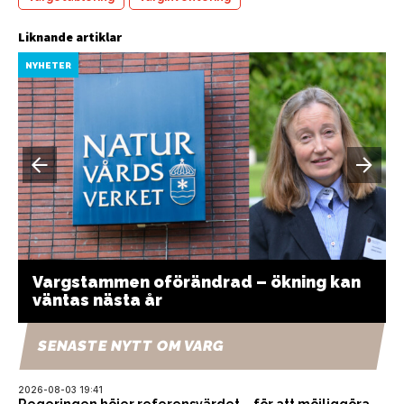
Liknande artiklar
NYHETER
Vargstammen oförändrad – ökning kan
väntas nästa år
SENASTE NYTT OM VARG
2026-08-03 19:41
Regeringen höjer referensvärdet – för att möjliggöra