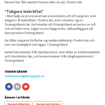
Reviret har fått namnet Tisaren efter en sjö i Örebro län.
“Tidigare bekräftat”
– Med hjälp av provsvaren kan vi konstatera att ett vargrevir som
tidigare i år bekräftats i Örebro län, även sträcker sig in i
Östergötlands län. Det innebär att Östergötland nu berörs av två
och ett halvt revir, säger Lovisa Häggström, vilthandläggare på
länsstyrelsen Östergötland.
De båda vargarna förflyttar sig mellan Hallsberg i Örebro län och
norr om Godegård som ligger i Östergötland.
Hanen härstammar från Sjundareviret, som delas av Södermanlands
och Stockholms län, och honan kommer från Långbogenreviret i
Östergötland.
OSSIAN GRAHN
redaktionen@jaktojagare.se
Ämnen i artikeln
Vargetablering
Varginventering