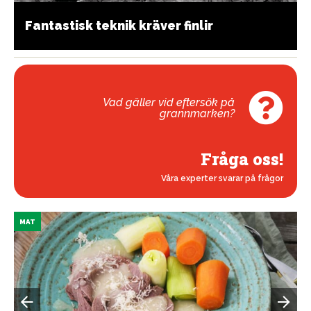
Fantastisk teknik kräver finlir
Vad gäller vid eftersök på
grannmarken?
Fråga oss!
Våra experter svarar på frågor
MAT