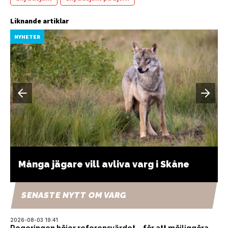
Liknande artiklar
NYHETER
Många jägare vill avliva varg i Skåne
SENASTE NYTT OM VARG
2026-08-03 19:41
Regeringen höjer referensvärdet – för att möjliggöra