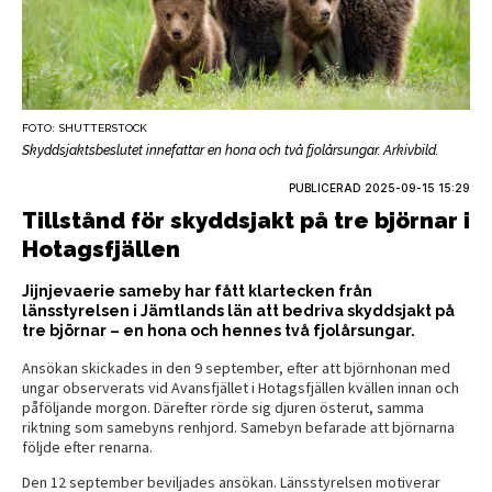
FOTO: SHUTTERSTOCK
Skyddsjaktsbeslutet innefattar en hona och två fjolårsungar. Arkivbild.
PUBLICERAD
2025-09-15 15:29
Tillstånd för skyddsjakt på tre björnar i
Hotagsfjällen
Jijnjevaerie sameby har fått klartecken från
länsstyrelsen i Jämtlands län att bedriva skyddsjakt på
tre björnar – en hona och hennes två fjolårsungar.
Ansökan skickades in den 9 september, efter att björnhonan med
ungar observerats vid Avansfjället i Hotagsfjällen kvällen innan och
påföljande morgon. Därefter rörde sig djuren österut, samma
riktning som samebyns renhjord. Samebyn befarade att björnarna
följde efter renarna.
Den 12 september beviljades ansökan. Länsstyrelsen motiverar