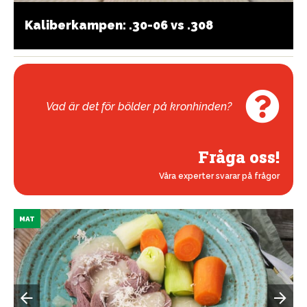
Kaliberkampen: .30-06 vs .308
Vad är det för bölder på kronhinden?
Fråga oss!
Våra experter svarar på frågor
MAT