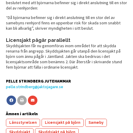
beslutet med att björnarna befinner sig i direkt anslutning till en stor
del av renhjorden:
“Då björnarna befinner sig i direkt anslutning till en stor del av
samebyns renhjord finns en uppenbar risk för skada som snabbt
kan bli allvarlig”, skriver myndigheten i sitt beslut.
Licensjakt pågår parallellt
Skyddsjakten får nu genomföras inom området för att skydda
renarna från angrepp. Skyddsjakten går utanpå den licensjakt på
björn som ännu pågår i Jämtland. Jakten ska bedrivas i det
licensjaktsområde som benämns 2. Där återstår i skrivande stund
fem björnar att fälla i ordinarie licensjakt.
PELLE STRINDBERG JUTEHAMMAR
pelle.strindberg@jaktojagare.se
Ämnen i artikeln
Länsstyrelsen
Licensjakt på björn
Sameby
Skyddsjakt
Skyddsjakt på björn