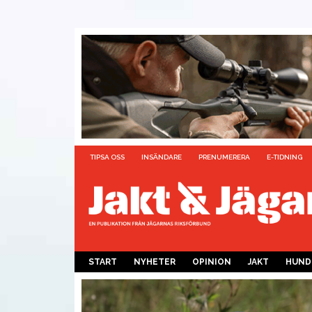
TIPSA OSS
INSÄNDARE
PRENUMERERA
E-TIDNING
START
NYHETER
OPINION
JAKT
HUND