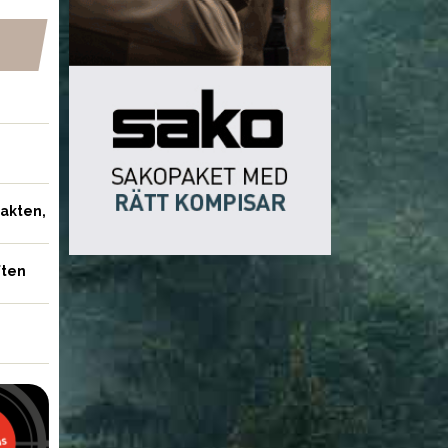
jakten,
ften