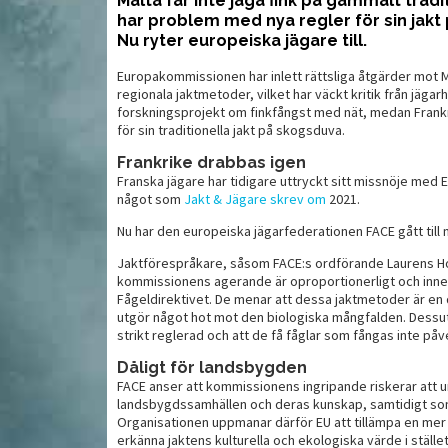
Malta får inte jaga fink på gammalt tradi
har problem med nya regler för sin jakt
Nu ryter europeiska jägare till.
 kostar fem
Liten och smart – men
S
Europakommissionen har inlett rättsliga åtgärder mot M
saknar karta
s
regionala jaktmetoder, vilket har väckt kritik från jägarh
forskningsprojekt om finkfångst med nät, medan Frank
för sin traditionella jakt på skogsduva.
Frankrike drabbas igen
Franska jägare har tidigare uttryckt sitt missnöje med E
något som
Jakt & Jägare skrev om
2021.
Nu har den europeiska jägarfederationen FACE gått till
Jaktförespråkare, såsom FACE:s ordförande Laurens H
kommissionens agerande är oproportionerligt och inne
Fågeldirektivet. De menar att dessa jaktmetoder är en 
utgör något hot mot den biologiska mångfalden. Dessut
strikt reglerad och att de få fåglar som fångas inte på
MAT
MAT
Dåligt för landsbygden
FACE anser att kommissionens ingripande riskerar att u
landsbygdssamhällen och deras kunskap, samtidigt som d
Organisationen uppmanar därför EU att tillämpa en mer 
erkänna jaktens kulturella och ekologiska värde i stället 