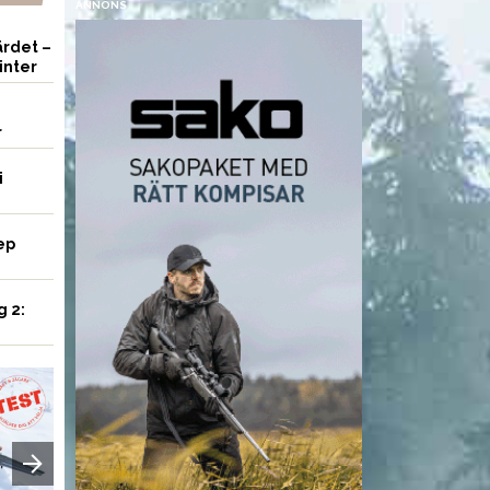
ANNONS
rdet –
inter
r
i
ep
g 2:
UTRUSTNING
AMMUNITION