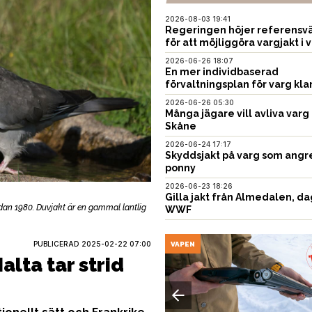
2026-08-03 19:41
Regeringen höjer referensvä
för att möjliggöra vargjakt i v
2026-06-26 18:07
En mer individbaserad
förvaltningsplan för varg kla
2026-06-26 05:30
Många jägare vill avliva varg 
Skåne
2026-06-24 17:17
Skyddsjakt på varg som angr
ponny
2026-06-23 18:26
Gilla jakt från Almedalen, da
an 1980. Duvjakt är en gammal lantlig
WWF
PUBLICERAD
2025-02-22 07:00
USTNING
VAPEN
alta tar strid