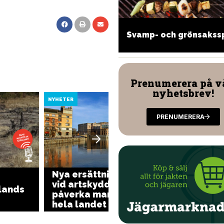
ltravioli med vin och
Svamp- och grönsakss
osmarin
Prenumerera på v
nyhetsbrev!
NYHETER
NYHETER
PRENUMERERA
Nya ersättningsregler
vid artskydd – kan
Jakten 
mlands
påverka markägare i
lodjur
hela landet