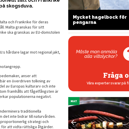
tionellt sätt och Frankrike
 på skogsduva.
Mycket hagelbock för
meder som servar
alta och Frankrike för deras
pengarna
tudsare
åll. Malta granskas för sitt
rike ska granskas av EU-domstolen
Måste man anmäla
U:s hårdare lagar mot regional jakt,
alla viltolyckor?
 motangrepp.
Fråga o
oedemaker, anser att
bär en överdriven tolkning av
Våra experter svarar på f
del av Europas kulturarv och inte
om framhålls att fågelfångsten är
verkar populationerna negativt.
MAT
nderminera traditionella
et inte bidrar till naturvården.
proportionerlig strategi och
för att vidta rättsliga åtgärder.