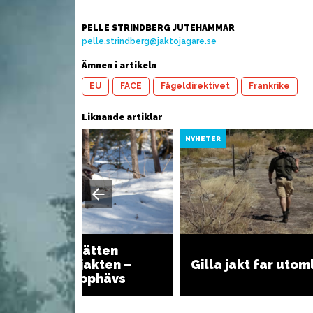
PELLE STRINDBERG JUTEHAMMAR
 dovytterfilé
Vi
pelle.strindberg@jaktojagare.se
er på
Torka ditt eget älgkött
r
Ämnen i artikeln
EU
FACE
Fågeldirektivet
Frankrike
Liknande artiklar
YHETER
NYHETER
Förvaltningsrätten
stoppar vargjakten –
Gilla jakt far uto
alla beslut upphävs