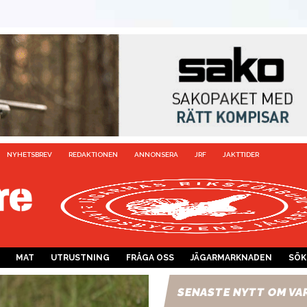
NYHETSBREV
REDAKTIONEN
ANNONSERA
JRF
JAKTTIDER
MAT
UTRUSTNING
FRÅGA OSS
JÄGARMARKNADEN
SÖK
SENASTE NYTT OM VA