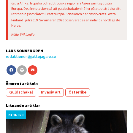
östra Afrika, tropiska och subtropiska regioner i Asien samt sydöstra
Europa. Det finns tecken på att guldschakalen håller på att utsträcka sitt
utbredningsområde till Västeuropa. Schakalen har observerats i östra
Finland i juli 2019
. Sommaren 2020 observerades en individ i nordligaste
Norge.
Källa: Wikipedia
LARS SÖNNERGREN
redaktionen@jaktojagare.se
Ämnen i artikeln
Guldschakal
Invasiv art
Österrike
Liknande artiklar
NYHETER