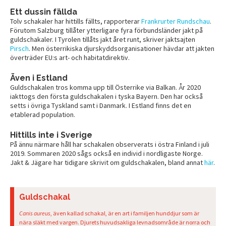
Ett dussin fällda
Tolv schakaler har hittills fällts, rapporterar
Frankrurter Rundschau
.
Förutom Salzburg tillåter ytterligare fyra förbundsländer jakt på
guldschakaler. I Tyrolen tillåts jakt året runt, skriver jaktsajten
Pirsch
. Men österrikiska djurskyddsorganisationer hävdar att jakten
överträder EU:s art- och habitatdirektiv.
Även i Estland
Guldschakalen tros komma upp till Österrike via Balkan. År 2020
iakttogs den första guldschakalen i tyska Bayern. Den har också
setts i övriga Tyskland samt i Danmark. I Estland finns det en
etablerad population.
Hittills inte i Sverige
På ännu närmare håll har schakalen observerats i östra Finland i juli
2019. Sommaren 2020 sågs också en individ i nordligaste Norge.
Jakt & Jägare har tidigare skrivit om guldschakalen, bland annat
här
.
Guldschakal
Canis aureus
, även kallad schakal, är en art i familjen hunddjur som är
nära släkt med vargen. Djurets huvudsakliga levnadsområde är norra och