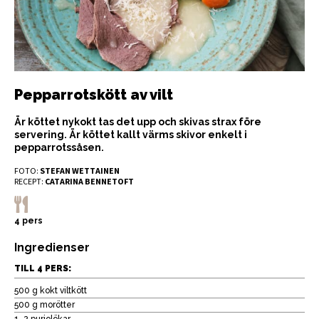
Pepparrotskött av vilt
Är köttet nykokt tas det upp och skivas strax före
servering. Är köttet kallt värms skivor enkelt i
pepparrotssåsen.
FOTO:
STEFAN WETTAINEN
RECEPT:
CATARINA BENNETOFT
4 pers
Ingredienser
TILL 4 PERS:
500 g kokt viltkött
500 g morötter
1–2 purjolökar