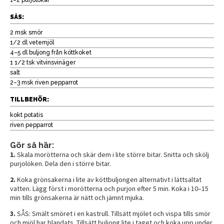
SÅS:
2 msk smör
1/2 dl vetemjöl
4–5 dl buljong från köttkoket
1 1/2 tsk vitvinsvinäger
salt
2–3 msk riven pepparrot
TILLBEHÖR:
kokt potatis
riven pepparrot
Gör så här:
1.
Skala morötterna och skär dem i lite större bitar. Snitta och skölj
purjolöken. Dela den i större bitar.
2.
Koka grönsakerna i lite av köttbuljongen alternativt i lättsaltat
vatten. Lägg först i morötterna och purjon efter 5 min. Koka i 10–15
min tills grönsakerna är nätt och jämnt mjuka.
3.
SÅS: Smält smöret i en kastrull. Tillsätt mjölet och vispa tills smör
och mjöl har blandats. Tillsätt buljong lite i taget och koka upp under