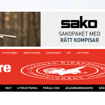
NYHETSBREV
REDAKTIONEN
ANNONSERA
JRF
JAKTTIDER
MAT
UTRUSTNING
FRÅGA OSS
JÄGARMARKNADEN
SÖK