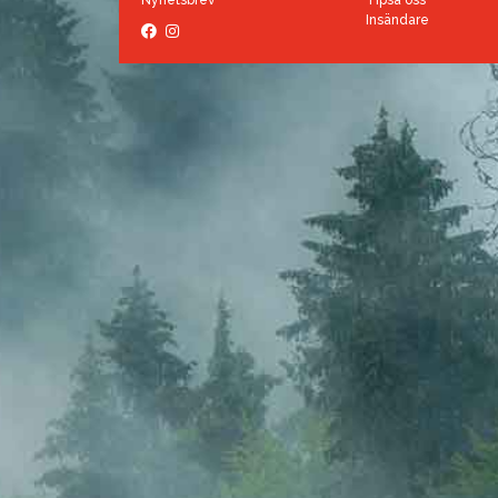
Nyhetsbrev
Tipsa oss
Insändare