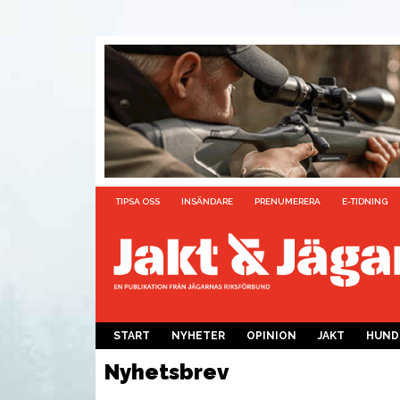
TIPSA OSS
INSÄNDARE
PRENUMERERA
E-TIDNING
START
NYHETER
OPINION
JAKT
HUND
Nyhetsbrev