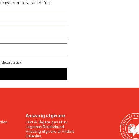
te nyheterna. Kostnadsfritt!
r detta utskick.
Ansvarig utgivare
ktion
Jakt & Jägare ges ut av
Jägarnas Riksförbund
.
Ansvarig utgivare är
Anders
Dalenius
.