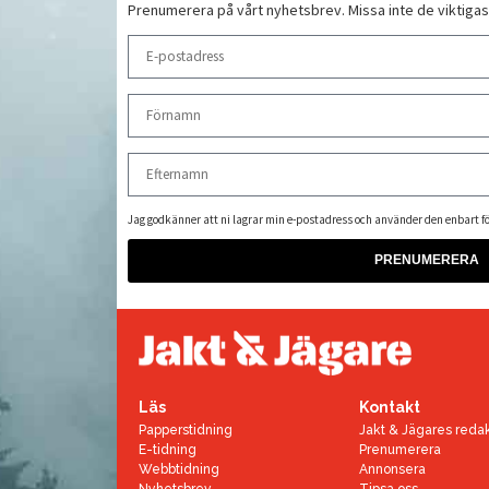
Prenumerera på vårt nyhetsbrev. Missa inte de viktigas
Jag godkänner att ni lagrar min e-postadress och använder den enbart fö
Läs
Kontakt
Papperstidning
Jakt & Jägares reda
E-tidning
Prenumerera
Webbtidning
Annonsera