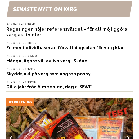
Sidnumrering
för
SENASTE NYTT OM VARG
inlägg
2026-08-03 19:41
Regeringen höjer referensvärdet – för att möjliggöra
vargjakt i vinter
2026-06-26 18:07
En mer individbaserad förvaltningsplan för varg klar
2026-06-26 05:30
Många jägare vill avliva varg i Skåne
2026-06-24 17:17
Skyddsjakt på varg som angrep ponny
2026-06-23 18:26
Gilla jakt från Almedalen, dag 2: WWF
UTRUSTNING