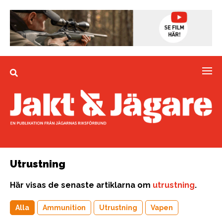
Utrustning
Här visas de senaste artiklarna om
utrustning
.
Alla
Ammunition
Utrustning
Vapen