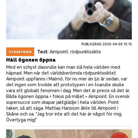
PUBLICERAD
2026-04-09 15:15
Test:
Aimpoint, rödpunktssikte
UTRUSTNING
Håll ögonen öppna
Med en schyst dassrulle kan man slå hela världen med
häpnad. Men när det världsberömda rödpunktssiktet
Aimpoint uppfanns i Malmö, för nu mer än 50 år sedan, var
det ingen som trodde att prototypen i en toarulle skulle
vara ett globalt fenomen i dag. Men det är precis så det är.
Båda ögonen öppna + fokus på målet = Aimpoint. En svensk
supersuccé som skapar jaktglädje i hela världen. Point
taken, så att säga. Mattias Hansson åkte till Aimpoint i
Skåne och sa: “Jag tror inte att det här är något för mig.
Övertyga mig!”