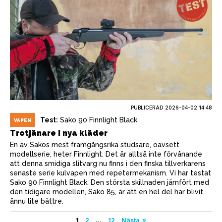
PUBLICERAD
2026-04-02 14:48
Test:
Sako 90 Finnlight Black
VAPEN
Trotjänare i nya kläder
En av Sakos mest framgångsrika studsare, oavsett
modellserie, heter Finnlight. Det är alltså inte förvånande
att denna smidiga slitvarg nu finns i den finska tillverkarens
senaste serie kulvapen med repetermekanism. Vi har testat
Sako 90 Finnlight Black. Den största skillnaden jämfört med
den tidigare modellen, Sako 85, är att en hel del har blivit
ännu lite bättre.
1
2
…
12
Nästa