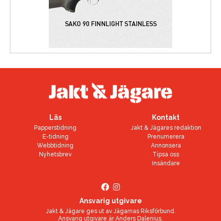
Läs
Kontakt
Papperstidning
Jakt & Jägares redaktion
E-tidning
Prenumerera
Webbtidning
Annonsera
Nyhetsbrev
Tipsa oss
Insändare
Ansvarig utgivare
Jakt & Jägare ges ut av
Jägarnas Riksförbund
.
Ansvarig utgivare är
Anders Dalenius
.