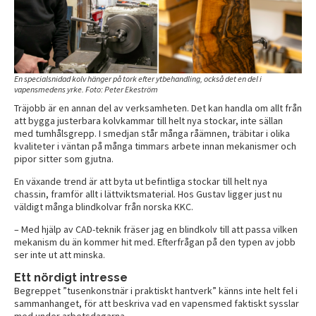
En specialsnidad kolv hänger på tork efter ytbehandling, också det en del i
vapensmedens yrke. Foto: Peter Ekeström
Träjobb är en annan del av verksamheten. Det kan handla om allt från
att bygga justerbara kolvkammar till helt nya stockar, inte sällan
med tumhålsgrepp. I smedjan står många råämnen, träbitar i olika
kvaliteter i väntan på många timmars arbete innan mekanismer och
pipor sitter som gjutna.
En växande trend är att byta ut befintliga stockar till helt nya
chassin, framför allt i lättviktsmaterial. Hos Gustav ligger just nu
väldigt många blindkolvar från norska KKC.
– Med hjälp av CAD-teknik fräser jag en blindkolv till att passa vilken
mekanism du än kommer hit med. Efterfrågan på den typen av jobb
ser inte ut att minska.
Ett nördigt intresse
Begreppet ”tusenkonstnär i praktiskt hantverk” känns inte helt fel i
sammanhanget, för att beskriva vad en vapensmed faktiskt sysslar
med under arbetsdagarna.