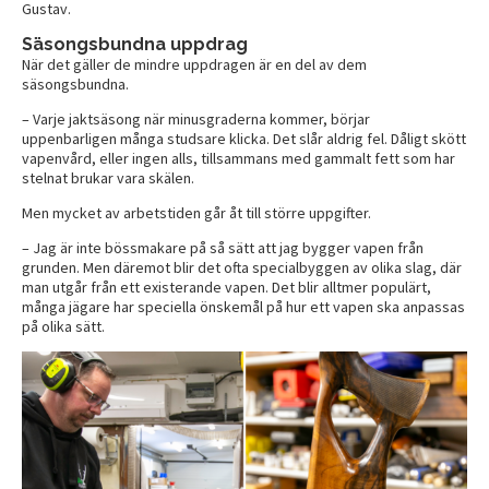
Gustav.
Säsongsbundna uppdrag
När det gäller de mindre uppdragen är en del av dem
säsongsbundna.
– Varje jaktsäsong när minusgraderna kommer, börjar
uppenbarligen många studsare klicka. Det slår aldrig fel. Dåligt skött
vapenvård, eller ingen alls, tillsammans med gammalt fett som har
stelnat brukar vara skälen.
Men mycket av arbetstiden går åt till större uppgifter.
– Jag är inte bössmakare på så sätt att jag bygger vapen från
grunden. Men däremot blir det ofta specialbyggen av olika slag, där
man utgår från ett existerande vapen. Det blir alltmer populärt,
många jägare har speciella önskemål på hur ett vapen ska anpassas
på olika sätt.