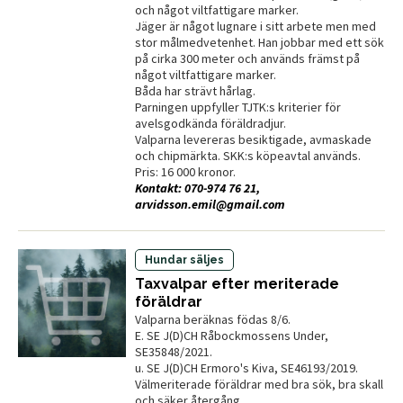
och något viltfattigare marker.
Jäger är något lugnare i sitt arbete men med
stor målmedvetenhet. Han jobbar med ett sök
på cirka 300 meter och används främst på
något viltfattigare marker.
Båda har strävt hårlag.
Parningen uppfyller TJTK:s kriterier för
avelsgodkända föräldradjur.
Valparna levereras besiktigade, avmaskade
och chipmärkta. SKK:s köpeavtal används.
Pris: 16 000 kronor.
Kontakt: 070-974 76 21,
arvidsson.emil@gmail.com
Hundar säljes
Taxvalpar efter meriterade
föräldrar
Valparna beräknas födas 8/6.
E. SE J(D)CH Råbockmossens Under,
SE35848/2021.
u. SE J(D)CH Ermoro's Kiva, SE46193/2019.
Välmeriterade föräldrar med bra sök, bra skall
och säker återgång.