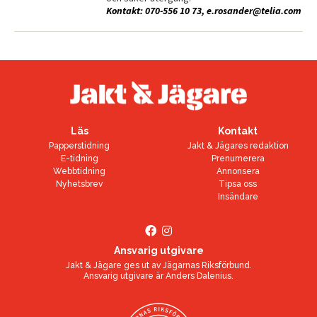
Kontakt: 070-556 10 73,
e.rosander@telia.com
Läs
Kontakt
Papperstidning
Jakt & Jägares redaktion
E-tidning
Prenumerera
Webbtidning
Annonsera
Nyhetsbrev
Tipsa oss
Insändare
Ansvarig utgivare
Jakt & Jägare ges ut av
Jägarnas Riksförbund
.
Ansvarig utgivare är
Anders Dalenius
.