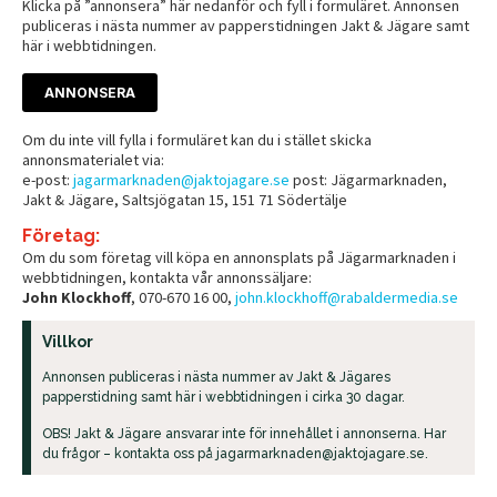
Klicka på ”annonsera” här nedanför och fyll i formuläret. Annonsen
publiceras i nästa nummer av papperstidningen Jakt & Jägare samt
här i webbtidningen.
ANNONSERA
Om du inte vill fylla i formuläret kan du i stället skicka
annonsmaterialet via:
e-post:
jagarmarknaden@jaktojagare.se
post: Jägarmarknaden,
Jakt & Jägare, Saltsjögatan 15, 151 71 Södertälje
Företag:
Om du som företag vill köpa en annonsplats på Jägarmarknaden i
webbtidningen, kontakta vår annonssäljare:
John Klockhoff
, 070-670 16 00,
john.klockhoff@rabaldermedia.se
Villkor
Annonsen publiceras i nästa nummer av Jakt & Jägares
papperstidning samt här i webbtidningen i cirka 30 dagar.
OBS! Jakt & Jägare ansvarar inte för innehållet i annonserna. Har
du frågor – kontakta oss på
jagarmarknaden@jaktojagare.se
.