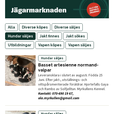
Alla
Diverse köpes
Diverse säljes
Hundar säljes
Jakt finnes
Jakt sökes
Utbildningar
Vapen köpes
Vapen säljes
Hundar säljes
Basset artesienne normand-
valpar
Leveransklara i slutet av augusti. Födda 25
Juni. Efter jakt-, utställnings- och
viltspårsmeriterade föräldrar. Hjortefalls Gaya
och Rambo av Solfjelltun. Myrkullens Kennel.
Kontakt: 070-690 19 67,
ola.myrkullen@gmail.com
Hundar säljes