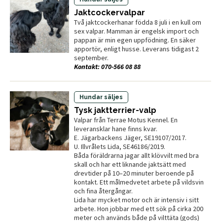
Jaktcockervalpar
Två jaktcockerhanar födda 8 juli i en kull om
sex valpar. Mamman är engelsk import och
pappan är min egen uppfödning. En säker
apportör, enligt husse. Leverans tidigast 2
september.
Kontakt: 070-566 08 88
Hundar säljes
Tysk jaktterrier-valp
Valpar från Terrae Motus Kennel. En
leveransklar hane finns kvar.
E. Jägarbackens Jäger, SE19107/2017.
U. Illvrålets Lida, SE46186/2019.
Båda föräldrarna jagar allt klövvilt med bra
skall och har ett liknande jaktsätt med
drevtider på 10–20 minuter beroende på
kontakt. Ett målmedvetet arbete på vildsvin
och fina återgångar.
Lida har mycket motor och är intensiv i sitt
arbete. Hon jobbar med ett sök på cirka 200
meter och används både på vilttäta (gods)