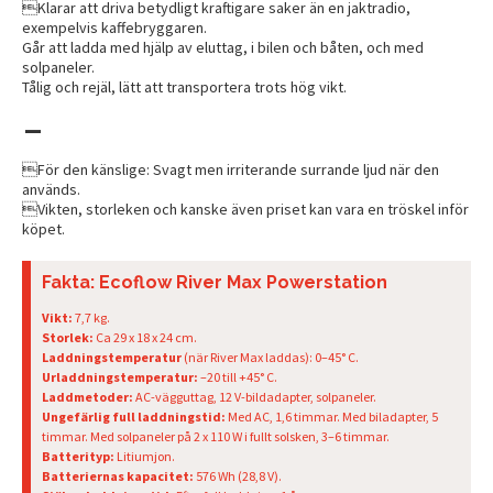
Klarar att driva betydligt kraftigare saker än en jaktradio,
exempelvis kaffebryggaren.
Går att ladda med hjälp av eluttag, i bilen och båten, och med
solpaneler.
Tålig och rejäl, lätt att transportera trots hög vikt.
-
För den känslige: Svagt men irriterande surrande ljud när den
används.
Vikten, storleken och kanske även priset kan vara en tröskel inför
köpet.
Fakta: Ecoflow River Max Powerstation
Vikt:
7,7 kg.
Storlek:
Ca 29 x 18 x 24 cm.
Laddningstemperatur
(när River Max laddas): 0–45° C.
Urladdningstemperatur:
–20 till +45° C.
Laddmetoder:
AC-vägguttag, 12 V-bildadapter, solpaneler.
Ungefärlig full laddningstid:
Med AC, 1,6 timmar. Med biladapter, 5
timmar. Med solpaneler på 2 x 110 W i fullt solsken, 3–6 timmar.
Batterityp:
Litiumjon.
Batteriernas kapacitet:
576 Wh (28,8 V).