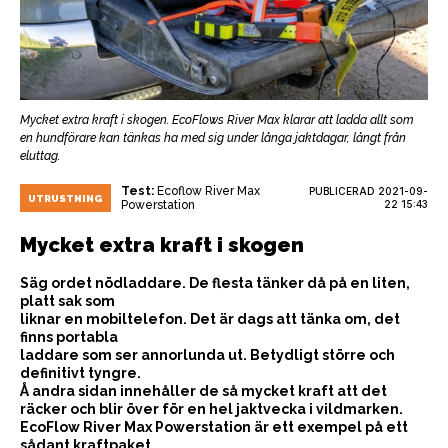
Mycket extra kraft i skogen. EcoFlows River Max klarar att ladda allt som
en hundförare kan tänkas ha med sig under långa jaktdagar, långt från
eluttag.
Test:
Ecoflow River Max
PUBLICERAD
2021-09-
UTRUSTNING
Powerstation
22 15:43
Mycket extra kraft i skogen
Säg ordet nödladdare. De flesta tänker då på en liten,
platt sak som
liknar en mobiltelefon. Det är dags att tänka om, det
finns portabla
laddare som ser annorlunda ut. Betydligt större och
definitivt tyngre.
Å andra sidan innehåller de så mycket kraft att det
räcker och blir över för en hel jaktvecka i vildmarken.
EcoFlow River Max Powerstation är ett exempel på ett
sådant kraftpaket.