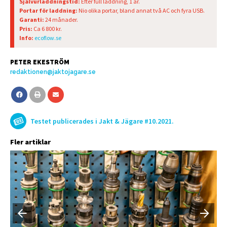
Självurladdningstid:
Efter full laddning, 1 år.
Portar för laddning:
Nio olika portar, bland annat två AC och fyra USB.
Garanti:
24 månader.
Pris:
Ca 6 800 kr.
Info:
ecoflow.se
PETER EKESTRÖM
redaktionen@jaktojagare.se
Testet publicerades i Jakt & Jägare #10.2021.
Fler artiklar