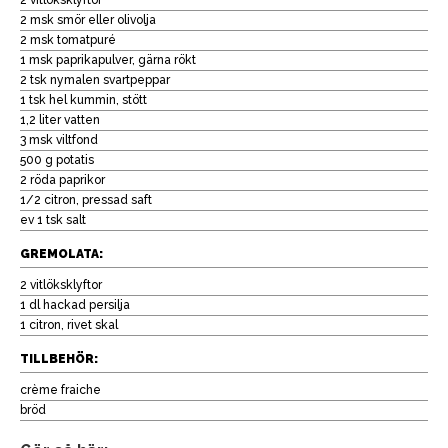
2 msk smör eller olivolja
2 msk tomatpuré
1 msk paprikapulver, gärna rökt
2 tsk nymalen svartpeppar
1 tsk hel kummin, stött
1,2 liter vatten
3 msk viltfond
500 g potatis
2 röda paprikor
1/2 citron, pressad saft
ev 1 tsk salt
GREMOLATA:
2 vitlöksklyftor
1 dl hackad persilja
1 citron, rivet skal
TILLBEHÖR:
crème fraiche
bröd