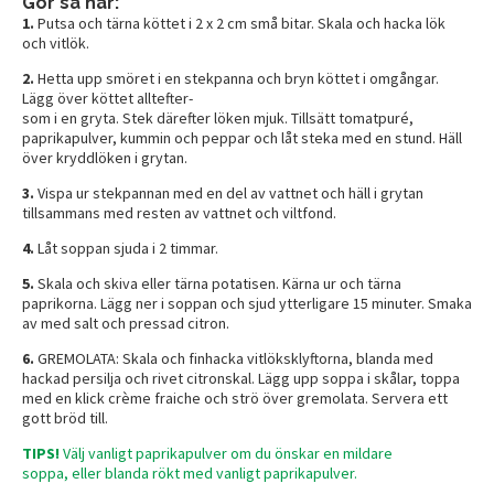
Gör så här:
1.
Putsa och tärna köttet i 2 x 2 cm små bitar. Skala och hacka lök
och vitlök.
2.
Hetta upp smöret i en stekpanna och bryn köttet i omgångar.
Lägg över köttet alltefter-
som i en gryta. Stek därefter löken mjuk. Tillsätt tomatpuré,
paprikapulver, kummin och peppar och låt steka med en stund. Häll
över kryddlöken i grytan.
3.
Vispa ur stekpannan med en del av vattnet och häll i grytan
tillsammans med resten av vattnet och viltfond.
4.
Låt soppan sjuda i 2 timmar.
5.
Skala och skiva eller tärna potatisen. Kärna ur och tärna
paprikorna. Lägg ner i soppan och sjud ytterligare 15 minuter. Smaka
av med salt och pressad citron.
6.
GREMOLATA: Skala och finhacka vitlöksklyftorna, blanda med
hackad persilja och rivet citronskal. Lägg upp soppa i skålar, toppa
med en klick crème fraiche och strö över gremolata. Servera ett
gott bröd till.
TIPS!
Välj vanligt paprikapulver om du önskar en mildare
soppa, eller blanda rökt med vanligt paprikapulver.