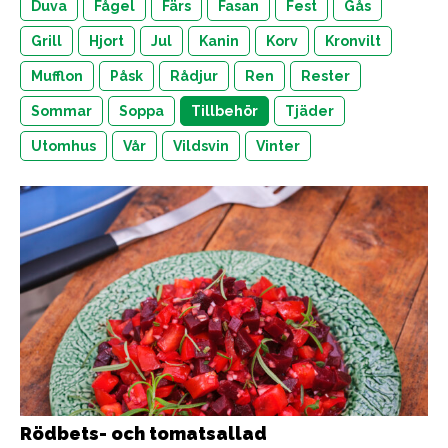
Duva
Fågel
Färs
Fasan
Fest
Gås
Grill
Hjort
Jul
Kanin
Korv
Kronvilt
Mufflon
Påsk
Rådjur
Ren
Rester
Sommar
Soppa
Tillbehör
Tjäder
Utomhus
Vår
Vildsvin
Vinter
Rödbets- och tomatsallad