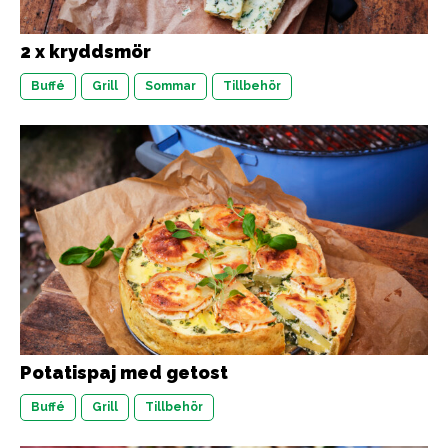
2 x kryddsmör
Buffé
Grill
Sommar
Tillbehör
Potatispaj med getost
Buffé
Grill
Tillbehör