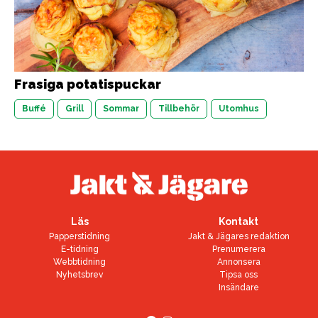
Frasiga potatispuckar
Buffé
Grill
Sommar
Tillbehör
Utomhus
Läs
Kontakt
Papperstidning
Jakt & Jägares redaktion
E-tidning
Prenumerera
Webbtidning
Annonsera
Nyhetsbrev
Tipsa oss
Insändare