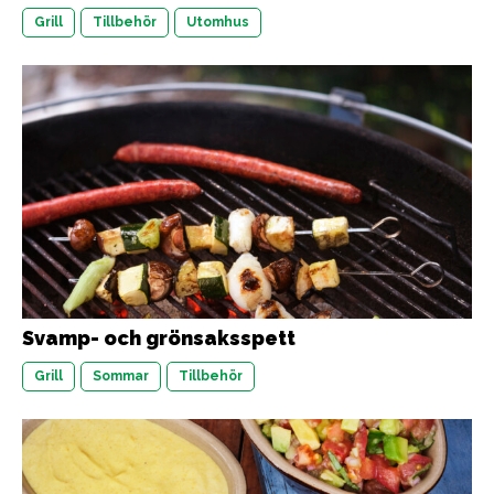
Grill
Tillbehör
Utomhus
Svamp- och grönsaksspett
Grill
Sommar
Tillbehör