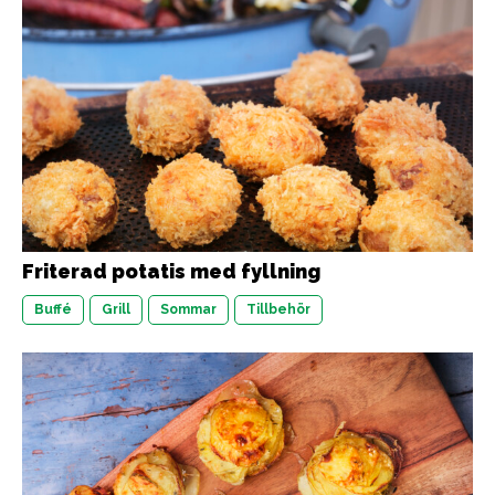
Friterad potatis med fyllning
Buffé
Grill
Sommar
Tillbehör