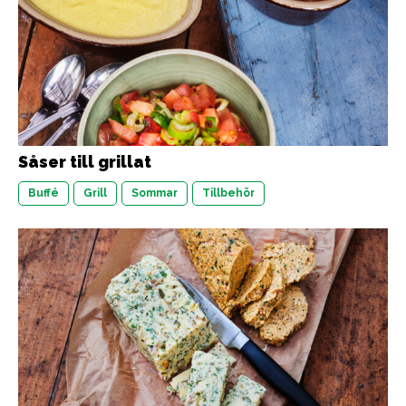
Såser till grillat
Buffé
Grill
Sommar
Tillbehör