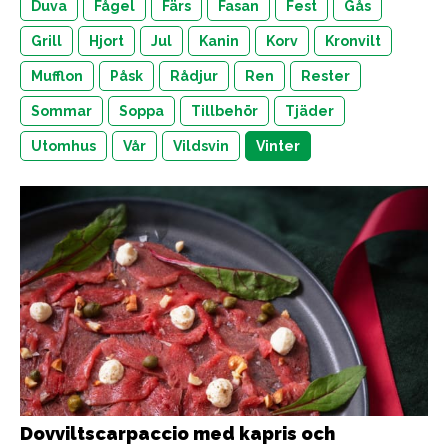
Duva
Fågel
Färs
Fasan
Fest
Gås
Grill
Hjort
Jul
Kanin
Korv
Kronvilt
Mufflon
Påsk
Rådjur
Ren
Rester
Sommar
Soppa
Tillbehör
Tjäder
Utomhus
Vår
Vildsvin
Vinter
Dovviltscarpaccio med kapris och