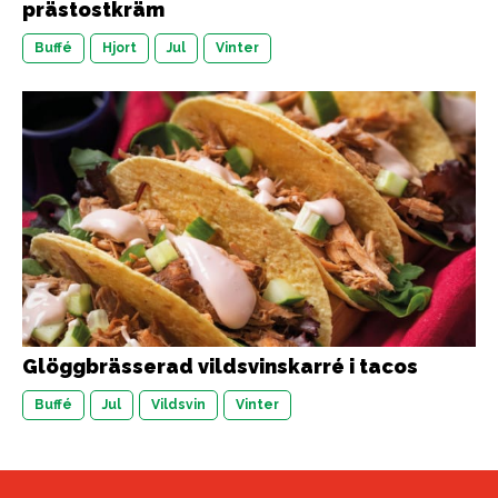
prästostkräm
Buffé
Hjort
Jul
Vinter
Glöggbrässerad vildsvinskarré i tacos
Buffé
Jul
Vildsvin
Vinter