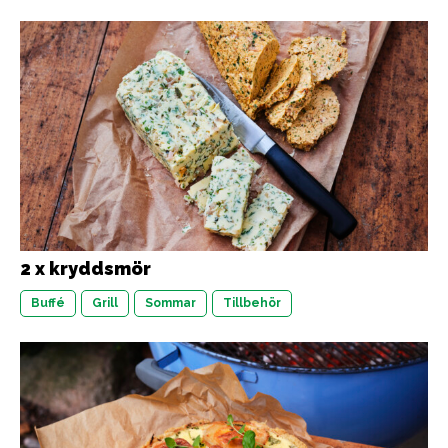
2 x kryddsmör
Buffé
Grill
Sommar
Tillbehör