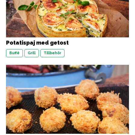
Potatispaj med getost
Buffé
Grill
Tillbehör