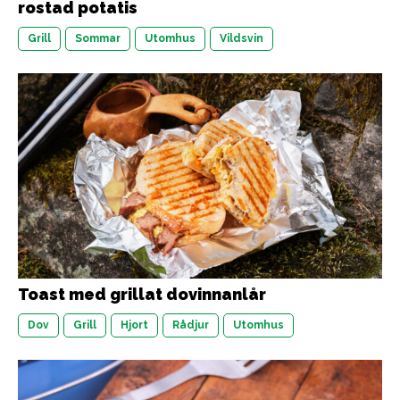
rostad potatis
Grill
Sommar
Utomhus
Vildsvin
Toast med grillat dovinnanlår
Dov
Grill
Hjort
Rådjur
Utomhus