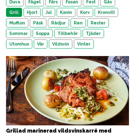
Duva
Fågel
Färs
Fasan
Fest
Gås
Grill
Hjort
Jul
Kanin
Korv
Kronvilt
Mufflon
Påsk
Rådjur
Ren
Rester
Sommar
Soppa
Tillbehör
Tjäder
Utomhus
Vår
Vildsvin
Vinter
Grillad marinerad vildsvinskarré med