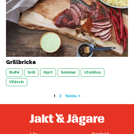
Grillbricka
Buffé
Grill
Hjort
Sommar
Utomhus
Vildsvin
Sidnumrering
1
2
Nästa
för
inlägg