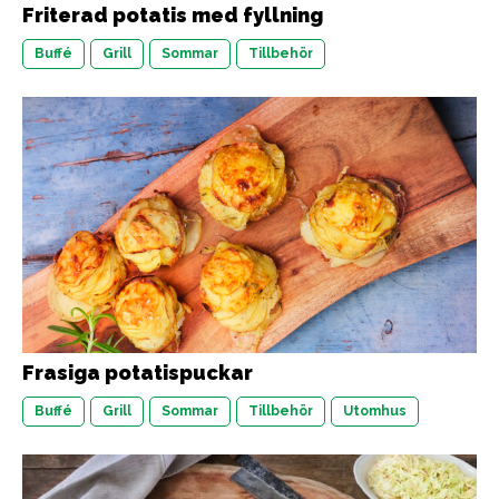
Friterad potatis med fyllning
Buffé
Grill
Sommar
Tillbehör
Frasiga potatispuckar
Buffé
Grill
Sommar
Tillbehör
Utomhus