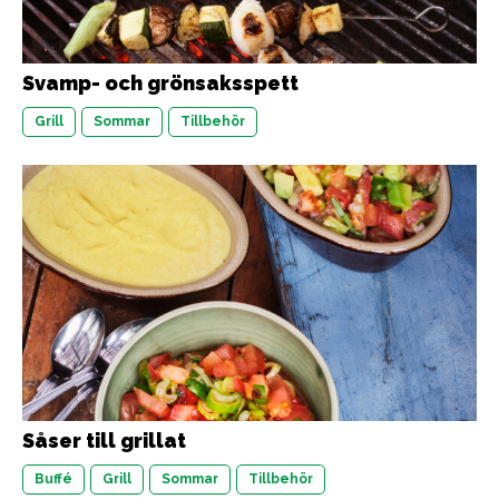
Svamp- och grönsaksspett
Grill
Sommar
Tillbehör
Såser till grillat
Buffé
Grill
Sommar
Tillbehör