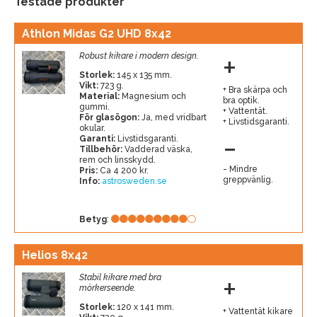
Testade produkter
Athlon Midas G2 UHD 8x42
+
Robust kikare i modern design.
Storlek:
145 x 135 mm.
Vikt:
723 g.
Bra skärpa och
Material:
Magnesium och
bra optik.
gummi.
Vattentät.
För glasögon:
Ja, med vridbart
Livstidsgaranti.
okular.
-
Garanti:
Livstidsgaranti.
Tillbehör:
Vadderad väska,
rem och linsskydd.
Mindre
Pris:
Ca 4 200 kr.
greppvänlig.
Info:
astrosweden.se
Betyg
:
Helios 8x42
+
Stabil kikare med bra
mörkerseende.
Storlek:
120 x 141 mm.
Vattentät kikare