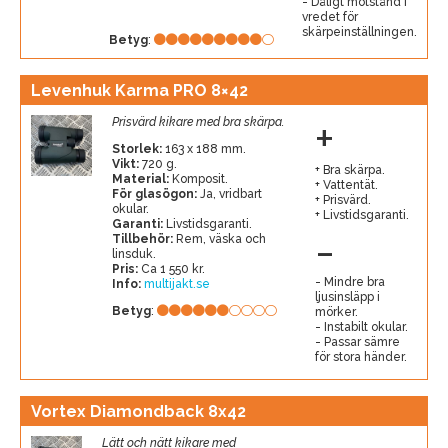
Dåligt motstånd i
vredet för
skärpeinställningen.
Betyg
:
Levenhuk Karma PRO 8×42
+
Prisvärd kikare med bra skärpa.
Storlek:
163 x 188 mm.
Vikt:
720 g.
Bra skärpa.
Material:
Komposit.
Vattentät.
För glasögon:
Ja, vridbart
Prisvärd.
okular.
Livstidsgaranti.
Garanti:
Livstidsgaranti.
-
Tillbehör:
Rem, väska och
linsduk.
Pris:
Ca 1 550 kr.
Mindre bra
Info:
multijakt.se
ljusinsläpp i
Betyg
:
mörker.
Instabilt okular.
Passar sämre
för stora händer.
Vortex Diamondback 8x42
Lätt och nätt kikare med