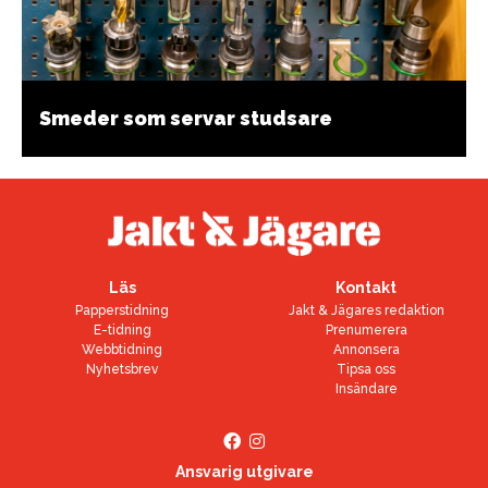
Smeder som servar studsare
Läs
Kontakt
Papperstidning
Jakt & Jägares redaktion
E-tidning
Prenumerera
Webbtidning
Annonsera
Nyhetsbrev
Tipsa oss
Insändare
Ansvarig utgivare