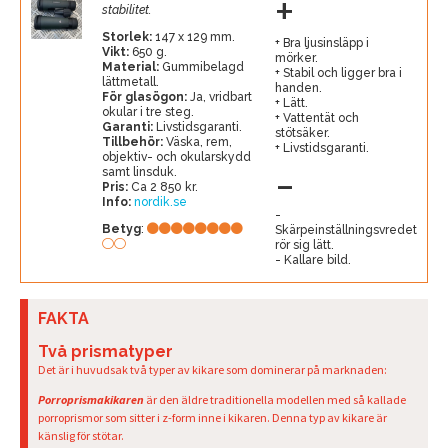
+
stabilitet.
Storlek:
147 x 129 mm.
Bra ljusinsläpp i
Vikt:
650 g.
mörker.
Material:
Gummibelagd
Stabil och ligger bra i
lättmetall.
handen.
För glasögon:
Ja, vridbart
Lätt.
okular i tre steg.
Vattentät och
Garanti:
Livstidsgaranti.
stötsäker.
Tillbehör:
Väska, rem,
Livstidsgaranti.
objektiv- och okularskydd
-
samt linsduk.
Pris:
Ca 2 850 kr.
Info:
nordik.se
Betyg
:
Skärpeinställningsvredet
rör sig lätt.
Kallare bild.
FAKTA
Två prismatyper
Det är i huvudsak två typer av kikare som dominerar på marknaden:
Porroprismakikaren
är den äldre traditionella modellen med så kallade
porroprismor som sitter i z-form inne i kikaren. Denna typ av kikare är
känslig för stötar.