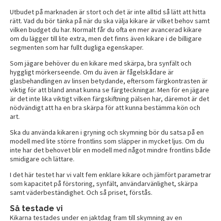
Utbudet på marknaden är stort och det är inte alltid så lätt att hitta
rätt. Vad du bör tänka på när du ska välja kikare är vilket behov samt
vilken budget du har. Normalt får du ofta en mer avancerad kikare
om du lägger till lite extra, men det finns även kikare i de billigare
segmenten som har fullt dugliga egenskaper.
Som jägare behöver du en kikare med skärpa, bra synfält och
hyggligt mörkerseende. Om du även är fågelskådare är
glasbehandlingen av linsen betydande, eftersom färgkontrasten är
viktig för att bland annat kunna se färgteckningar. Men för en jägare
är det inte lika viktigt vilken färgskiftning pälsen har, däremot är det
nödvändigt att ha en bra skärpa för att kunna bestämma kön och
art.
Ska du använda kikaren i gryning och skymning bör du satsa på en
modell med lite större frontlins som släpper in mycket ljus. Om du
inte har det behovet blir en modell med något mindre frontlins både
smidigare och lättare.
I det här testet har vi valt fem enklare kikare och jämfört parametrar
som kapacitet på förstoring, synfält, användarvänlighet, skärpa
samt väderbeständighet. Och så priset, förstås.
Så testade vi
Kikarna testades under en jaktdag fram till skymning av en