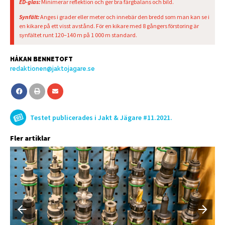
ED-glas:
Minimerar reflektion och ger bra färgbalans och bild.
Synfält:
Anges i grader eller meter och innebär den bredd som man kan se i
en kikare på ett visst avstånd. För en kikare med 8 gångers förstoring är
synfältet runt 120–140 m på 1 000 m standard.
HÅKAN BENNETOFT
redaktionen@jaktojagare.se
Testet publicerades i Jakt & Jägare #11.2021.
Fler artiklar