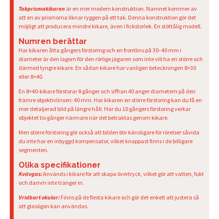
Takprismakikaren
är en mer modern konstruktion. Namnet kommer av
att en av prismorna liknar ryggen på ett tak. Denna konstruktion gör det
möjligt att producera mindre kikare, även i fickstorlek. En stöttålig modell.
Numren berättar
Har kikaren åtta gångers förstoring och en frontlins på 30–40 mm i
diameter är den lagom för den rörlige jägaren som inte vill ha en större och
därmed tyngre kikare. En sådan kikare har vanligen beteckningen 8×30
eller 8×40.
En 8×40-kikare förstorar 8 gånger och siffran 40 anger diametern på den
främre objektivlinsen: 40 mm. Har kikaren en större förstoring kan du få en
mer detaljerad bild på längre håll. Har du 10 gångers förstoring verkar
objektet tio gånger närmare när det betraktas genom kikare.
Men större förstoring gör också att bilden blir känsligare för rörelser såvida
du inte har en inbyggd kompensator, vilket knappast finns i de billigare
segmenten.
Olika specifikationer
Kvävgas:
Används i kikare för att skapa övertryck, vilket gör att vatten, fukt
och damm inte tränger in.
Vridbart okular:
Finns på de flesta kikare och gör det enkelt att justera så
att glasögon kan användas.