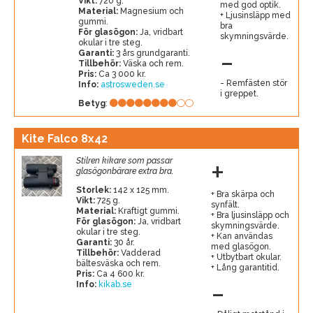
Vikt:
720 g.
med god optik.
Material:
Magnesium och
Ljusinsläpp med
gummi.
bra
För glasögon:
Ja, vridbart
skymningsvärde.
okular i tre steg.
-
Garanti:
3 års grundgaranti.
Tillbehör:
Väska och rem.
Pris:
Ca 3 000 kr.
Remfästen stör
Info:
astrosweden.se
i greppet.
Betyg
:
Kite Falco 8x42
+
Stilren kikare som passar
glasögonbärare extra bra.
Storlek:
142 x 125 mm.
Bra skärpa och
Vikt:
725 g.
synfält.
Material:
Kraftigt gummi.
Bra ljusinsläpp och
För glasögon:
Ja, vridbart
skymningsvärde.
okular i tre steg.
Kan användas
Garanti:
30 år.
med glasögon.
Tillbehör:
Vadderad
Utbytbart okular.
bältesväska och rem.
Lång garantitid.
Pris:
Ca 4 600 kr.
-
Info:
kikab.se