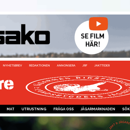
NYHETSBREV
REDAKTIONEN
ANNONSERA
JRF
JAKTTIDER
MAT
UTRUSTNING
FRÅGA OSS
JÄGARMARKNADEN
SÖK