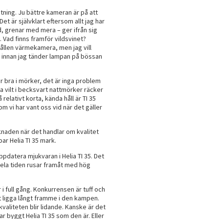
tning. Ju bättre kameran är på att
Det är självklart eftersom allt jag har
d, grenar med mera – ger ifrån sig
 Vad finns framför vildsvinet?
ållen värmekamera, men jag vill
, innan jag tänder lampan på bössan
ser bra i mörker, det är inga problem
ra vilt i becksvart nattmörker räcker
elativt korta, kända håll är TI 35
m vi har vant oss vid när det gäller
naden när det handlar om kvalitet
ar Helia TI 35 mark.
uppdatera mjukvaran i Helia TI 35. Det
hela tiden rusar framåt med hög
 full gång. Konkurrensen är tuff och
tt ligga långt framme i den kampen.
t kvaliteten blir lidande. Kanske är det
 byggt Helia TI 35 som den är. Eller