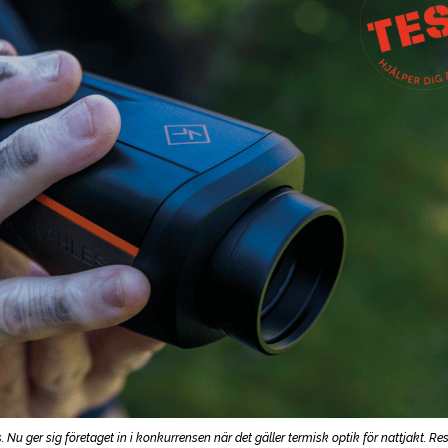
. Nu ger sig företaget in i konkurrensen när det gäller termisk optik för nattjakt. Res