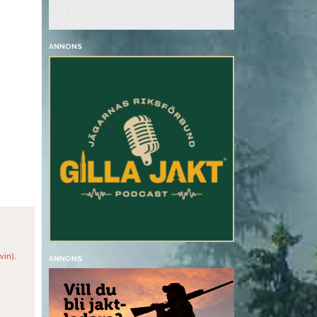
ANNONS
5
vin).
ANNONS