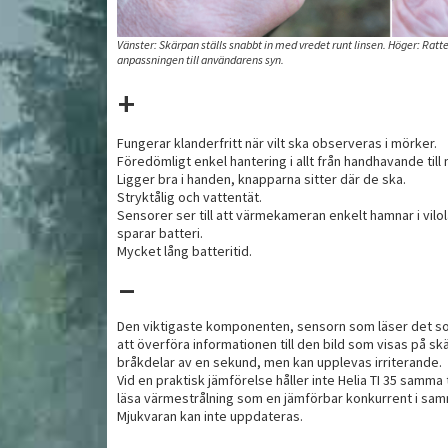
Vänster: Skärpan ställs snabbt in med vredet runt linsen. Höger: Ratte
anpassningen till användarens syn.
+
Fungerar klanderfritt när vilt ska observeras i mörker.
Föredömligt enkel hantering i allt från handhavande till
Ligger bra i handen, knapparna sitter där de ska.
Stryktålig och vattentät.
Sensorer ser till att värmekameran enkelt hamnar i vilol
sparar batteri.
Mycket lång batteritid.
-
Den viktigaste komponenten, sensorn som läser det som
att överföra informationen till den bild som visas på s
bråkdelar av en sekund, men kan upplevas irriterande.
Vid en praktisk jämförelse håller inte Helia TI 35 samma
läsa värmestrålning som en jämförbar konkurrent i sam
Mjukvaran kan inte uppdateras.