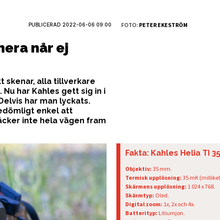
FOTO:
PETER EKESTRÖM
PUBLICERAD
2022-06-06 09:00
era når ej
 skenar, alla tillverkare
Nu har Kahles gett sig in i
Delvis har man lyckats.
redömligt enkel att
räcker inte hela vägen fram
Fakta: Kahles Helia TI 3
Objektiv:
35 mm.
Termisk upplösning:
35 mK (millikel
Skärmens upplösning:
1 024 x 768.
Skärmtyp:
Oled.
Digital zoom:
1x, 2x och 4x.
Batterityp:
Litiumjon.