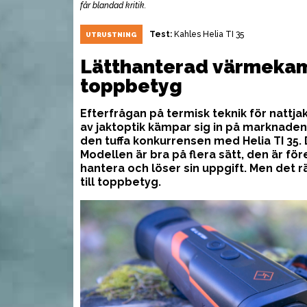
får blandad kritik.
Test:
Kahles Helia TI 35
UTRUSTNING
Lätthanterad värmekam
toppbetyg
Efterfrågan på termisk teknik för nattjakt
av jaktoptik kämpar sig in på marknaden. 
den tuffa konkurrensen med Helia TI 35. 
Modellen är bra på flera sätt, den är fö
hantera och löser sin uppgift. Men det 
till toppbetyg.