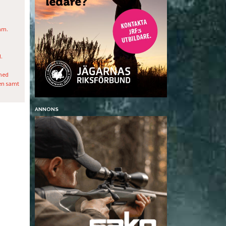
mm.
.
med
en samt
ANNONS