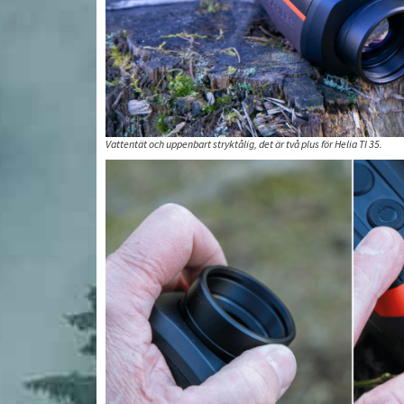
Vattentät och uppenbart stryktålig, det är två plus för Helia TI 35.