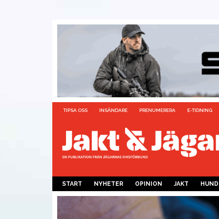
TIPSA OSS
INSÄNDARE
PRENUMERERA
E-TIDNING
START
NYHETER
OPINION
JAKT
HUND