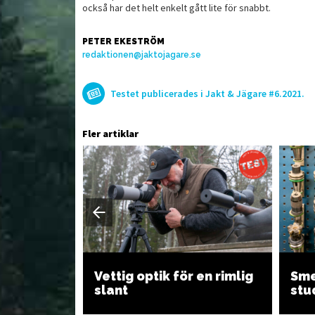
också har det helt enkelt gått lite för snabbt.
PETER EKESTRÖM
redaktionen@jaktojagare.se
Testet publicerades i Jakt & Jägare #6.2021.
Fler artiklar
Vettig optik för en rimlig
Sme
slant
stu