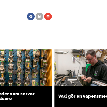
der som servar
Vad gör en vapensme
dsare