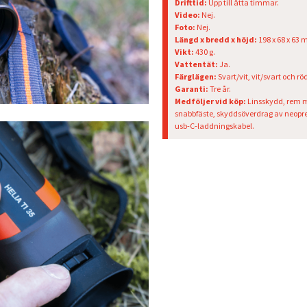
Drifttid:
Upp till åtta timmar.
Video:
Nej.
Foto:
Nej.
Längd x bredd x höjd:
198 x 68 x 63 
Vikt:
430 g.
Vattentät:
Ja.
Färglägen:
Svart/vit, vit/svart och röd
Garanti:
Tre år.
Medföljer vid köp:
Linsskydd, rem 
snabbfäste, skyddsöverdrag av neopr
usb-C-laddningskabel.