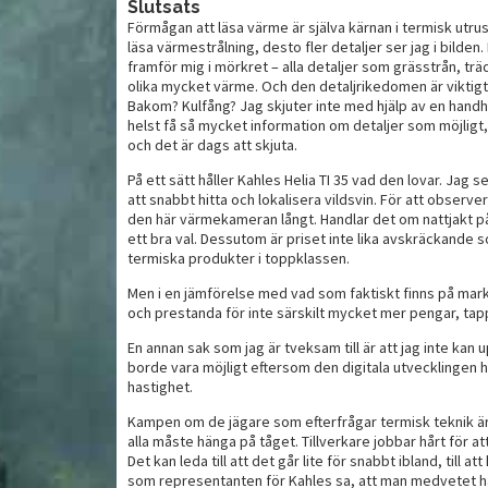
Slutsats
Förmågan att läsa värme är själva kärnan i termisk utrus
läsa värmestrålning, desto fler detaljer ser jag i bilden. 
framför mig i mörkret – alla detaljer som grässtrån, trä
olika mycket värme. Och den detaljrikedomen är viktigt.
Bakom? Kulfång? Jag skjuter inte med hjälp av en handh
helst få så mycket information om detaljer som möjligt
och det är dags att skjuta.
På ett sätt håller Kahles Helia TI 35 vad den lovar. Jag 
att snabbt hitta och lokalisera vildsvin. För att observe
den här värmekameran långt. Handlar det om nattjakt på r
ett bra val. Dessutom är priset inte lika avskräckande so
termiska produkter i toppklassen.
Men i en jämförelse med vad som faktiskt finns på mark
och prestanda för inte särskilt mycket mer pengar, tapp
En annan sak som jag är tveksam till är att jag inte kan 
borde vara möjligt eftersom den digitala utvecklingen 
hastighet.
Kampen om de jägare som efterfrågar termisk teknik är i
alla måste hänga på tåget. Tillverkare jobbar hårt för a
Det kan leda till att det går lite för snabbt ibland, till at
som representanten för Kahles sa, att man medvetet har