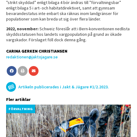
”strikt skyddad” enligt bilaga 4 bör ändras till ”förvaltningsbar”
enligt bilaga 5 i art- och habitatdirektivet, samt att gynnsam
bevarandestatus inte enbart ska räknas inom landgränser för
populationer som kan breda ut sig över flera länder.
2022, november:
Schweiz föreslår att i Bern-konventionen nedlista
skyddsstatusen hos landets vargpopulation på grund av ökade
vargskador. Förslaget föll dock denna gång.
CARINA GERKEN CHRISTIANSEN
redaktionen@jaktojagare.se
Artikeln publicerades i Jakt & Jägare #1/2.2023.
Fler artiklar
FÖRVALTNING