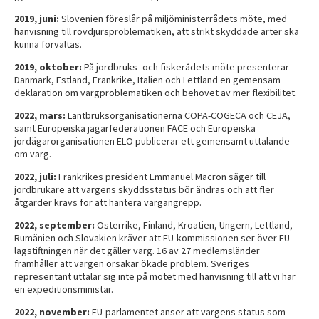
2019, juni:
Slovenien föreslår på miljöministerrådets möte, med
hänvisning till rovdjursproblematiken, att strikt skyddade arter ska
kunna förvaltas.
2019, oktober:
På jordbruks- och fiskerådets möte presenterar
Danmark, Estland, Frankrike, Italien och Lettland en gemensam
deklaration om vargproblematiken och behovet av mer flexibilitet.
2022, mars:
Lantbruksorganisationerna COPA-COGECA och CEJA,
samt Europeiska jägarfederationen FACE och Europeiska
jordägarorganisationen ELO publicerar ett gemensamt uttalande
om varg.
2022, juli:
Frankrikes president Emmanuel Macron säger till
jordbrukare att vargens skyddsstatus bör ändras och att fler
åtgärder krävs för att hantera vargangrepp.
2022, september:
Österrike, Finland, Kroatien, Ungern, Lettland,
Rumänien och Slovakien kräver att EU-kommissionen ser över EU-
lagstiftningen när det gäller varg. 16 av 27 medlemsländer
framhåller att vargen orsakar ökade problem. Sveriges
representant uttalar sig inte på mötet med hänvisning till att vi har
en expeditionsministär.
2022, november:
EU-parlamentet anser att vargens status som