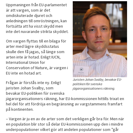
Uppmaningen från EU-parlamentet
är att vargen, som är det
omdiskuterade djuret och
anledningen till omröstningen, kan
fortsätta att ha visst skydd men
inte det nuvarande strikta skyddet.
Om vargen flyttas till en bilaga för
arter med lägre skyddsstatus
skulle den få jagas, så länge som
arten inte är hotad. Enligt IUCN,
International Union for
Conservation of Nature, är vargen i
EU inte en hotad art.
Juristen Johan Svalby, bevakar EU-
Frågan är förstås inte ny. Enligt
politiken för svenska
juristen Johan Svalby, som
jägarorganisationers räkning.
bevakar EU-politiken för svenska
jägarorganisationers räkning, har EU-kommissionen hittills trixat en
hel del för att fördröja en begränsning av vargstammens framfart
på kontinenten.
– Vargen är ju en av de arter som det verkligen går bra för. Men när
en population blir stor så delar EU-kommissionen upp den i mindre
underpopulationer vilket gör att andelen populationer som ”går