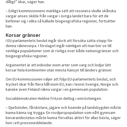
dåligt” ökar, säger han.
– Enligt kommissionens märkliga sätt att resonera skulle skånska
vargar anses skilda från vargar i övriga landet bara för att de
befinner sig i olika så kallade biogeografiska regioner, fortsätter
han.
Korsar gränser
I EU-parlamentets beslut ingår dock att försöka sätta stopp för
denna räknevurpa. I förslaget ingår nämligen att man bör se till
verkliga populationer som är rörliga över både nationsgränser och
biogeografiska regioner.
Argumentet är att individer inom arter som varg och lodjur lätt
korsar hela kontinenten utan minsta hänsyn till länders gränser.
Om EU-kommissionen väljer att följa EU-parlamentets beslut, och
trycket ökar från flera håll inom EU, kan i teorin Sverige, Norge och
kanske även Finland räkna vargar i en gemensam population.
Socialdemokraten Heléne Fritzon deltog i omröstningen.
– Djurbönder, fårskötare, jägare och boende på landsbygden måste
kunna känna sig trygga. En rovdjurspopulation som nått gynnsam
bevarandestatus måste kunna förvaltas aktivt för allas bästa, säger
hon i ett pressmeddelande.