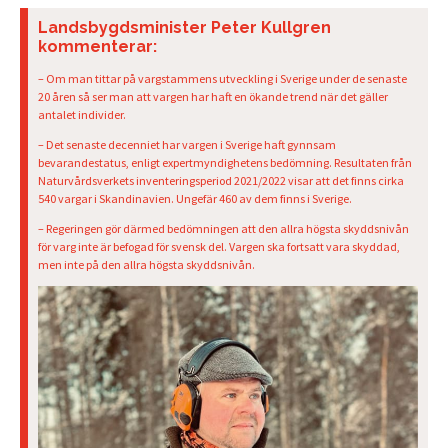
Landsbygdsminister Peter Kullgren
kommenterar:
– Om man tittar på vargstammens utveckling i Sverige under de senaste
20 åren så ser man att vargen har haft en ökande trend när det gäller
antalet individer.
– Det senaste decenniet har vargen i Sverige haft gynnsam
bevarandestatus, enligt expertmyndighetens bedömning. Resultaten från
Naturvårdsverkets inventeringsperiod 2021/2022 visar att det finns cirka
540 vargar i Skandinavien. Ungefär 460 av dem finns i Sverige.
– Regeringen gör därmed bedömningen att den allra högsta skyddsnivån
för varg inte är befogad för svensk del. Vargen ska fortsatt vara skyddad,
men inte på den allra högsta skyddsnivån.