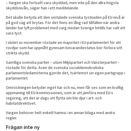
– Vargen ska fortsatt vara skyddad, men inte på den allra högsta
skyddsnivån, säger han i ett meddelande.
Det skulle betyda att den omtalade svenska tystnaden på EU-nivå är
på god väg att brytas. För det finns en lång rad tillfällen när andra
länder har lyft problemet med varg medan Sverige hittills har valt att
vara tyst.
I slutet av november röstade en majoritet i EU-parlamentet för att
rovdjur som har uppnått gynnsam bevarandestatus bör förlora sitt
strikta skydd.
Samtliga svenska partier – utom Miljöpartiet och Vänsterpartiet –
röstade för detta. Även de svenska socialdemokratiska
parlamentsledamöterna gjorde det, tvärtemot sin egen partigrupp i
parlamentet.
Omröstningen betyder inget här och nu, men får ses som en kraftig
uppmaning till EU-kommissionen, som är att jämföra med EU:s
regering, att det är dags att flytta om lite djur i art- och
habitatdirektivet.
Vargen behöver helt enkelt hamna i en annan bilaga med andra
regler.
Frågan inte ny