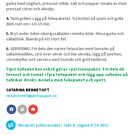
gurka med yoghurt, pressad vitlök, salt och peppar. Smaka av med
pressad citron och olivolja.
4.
Tänd grillen. Lägg på foliepaketet. Trä köttet på spett och grilla
dem runt om i 10–15 min.
5.
Bryt under tiden isbergssalladen i mindre bitar. Skiva gurka och
salladslök. Blanda på ett stort fat.
6.
SERVERING: Fördela den varma fetaosten med tomater på
salladsbädden, strö över oliver och lite olivolja, lägg på spetten,
citronklyftor och servera med tzatziki och gott lantbröd.
Tips!
Salladen kan också göras i portionspaket. Fördela då
fetaost och tomat i fyra foliepaket och lägg upp salladen på
tallrikar direkt. Avsluta med foliepaket och spett.
CATARINA BENNETOFT
redaktionen@jaktojagare.se
Receptet publicerades i Jakt & Jägare #7/8.2022.