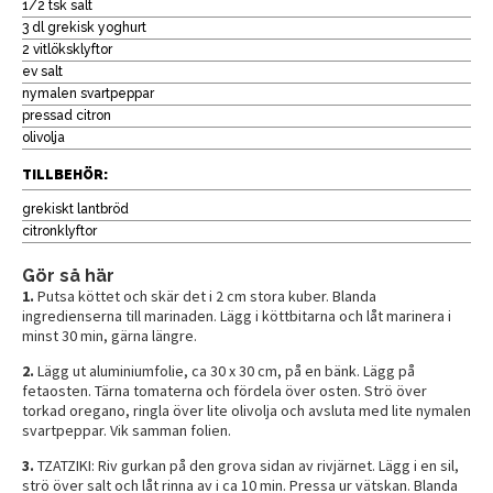
1/2 tsk salt
3 dl grekisk yoghurt
2 vitlöksklyftor
ev salt
nymalen svartpeppar
pressad citron
olivolja
TILLBEHÖR:
grekiskt lantbröd
citronklyftor
Gör så här
1.
Putsa köttet och skär det i 2 cm stora kuber. Blanda
ingredienserna till marinaden. Lägg i köttbitarna och låt marinera i
minst 30 min, gärna längre.
2.
Lägg ut aluminiumfolie, ca 30 x 30 cm, på en bänk. Lägg på
fetaosten. Tärna tomaterna och fördela över osten. Strö över
torkad oregano, ringla över lite olivolja och avsluta med lite nymalen
svartpeppar. Vik samman folien.
3.
TZATZIKI: Riv gurkan på den grova sidan av rivjärnet. Lägg i en sil,
strö över salt och låt rinna av i ca 10 min. Pressa ur vätskan. Blanda