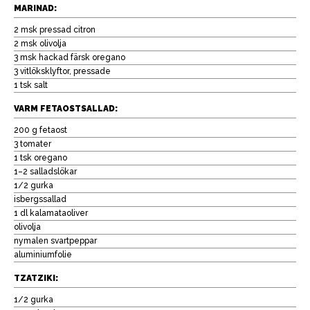
MARINAD:
2 msk pressad citron
2 msk olivolja
3 msk hackad färsk oregano
3 vitlöksklyftor, pressade
1 tsk salt
VARM FETAOSTSALLAD:
200 g fetaost
3 tomater
1 tsk oregano
1–2 salladslökar
1/2 gurka
isbergssallad
1 dl kalamataoliver
olivolja
nymalen svartpeppar
aluminiumfolie
TZATZIKI:
1/2 gurka