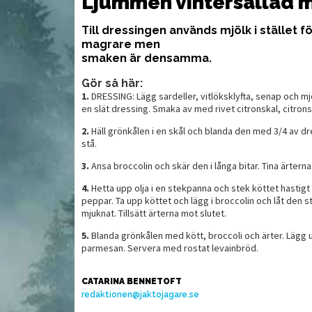
Ljummen vintersallad m
Till dressingen används mjölk i stället fö
magrare men
smaken är densamma.
Gör så här:
1.
DRESSING: Lägg sardeller, vitlöksklyfta, senap och mjö
en slät dressing. Smaka av med rivet citronskal, citrons
2.
Häll grönkålen i en skål och blanda den med 3/4 av dr
stå.
3.
Ansa broccolin och skär den i långa bitar. Tina ärterna
4.
Hetta upp olja i en stekpanna och stek köttet hastig
peppar. Ta upp köttet och lägg i broccolin och låt den st
mjuknat. Tillsätt ärterna mot slutet.
5.
Blanda grönkålen med kött, broccoli och ärter. Lägg u
parmesan. Servera med rostat levainbröd.
CATARINA BENNETOFT
redaktionen@jaktojagare.se