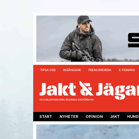
TIPSA OSS
INSÄNDARE
PRENUMERERA
E-TIDNING
START
NYHETER
OPINION
JAKT
HUND