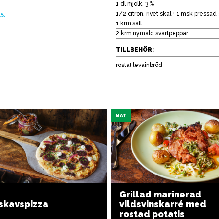
1 dl mjölk, 3 %
5.
1/2 citron, rivet skal + 1 msk pressad 
1 krm salt
2 krm nymald svartpeppar
TILLBEHÖR:
rostat levainbröd
MAT
Grillad marinerad
tskavspizza
vildsvinskarré med
rostad potatis