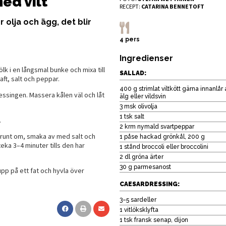
ed vilt
RECEPT:
CATARINA BENNETOFT
r olja och ägg, det blir
4 pers
Ingredienser
lk i en långsmal bunke och mixa till
SALLAD:
aft, salt och peppar.
400 g strimlat viltkött gärna innanlår a
essingen. Massera kålen väl och låt
älg eller vildsvin
3 msk olivolja
1 tsk salt
.
2 krm nymald svartpeppar
t runt om, smaka av med salt och
1 påse hackad grönkål, 200 g
eka 3–4 minuter tills den har
1 stånd broccoli eller broccolini
2 dl gröna ärter
30 g parmesanost
pp på ett fat och hyvla över
CAESARDRESSING:
3–5 sardeller
1 vitlöksklyfta
1 tsk fransk senap, dijon