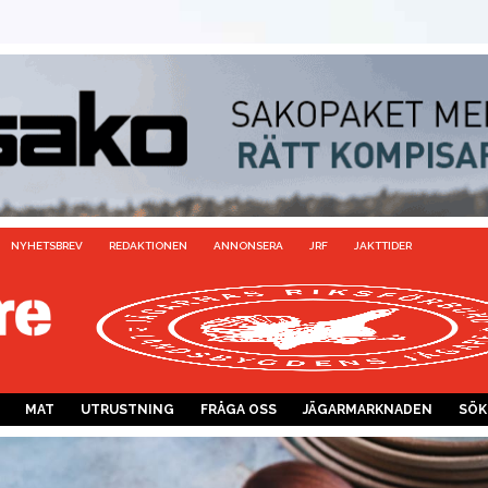
NYHETSBREV
REDAKTIONEN
ANNONSERA
JRF
JAKTTIDER
MAT
UTRUSTNING
FRÅGA OSS
JÄGARMARKNADEN
SÖK