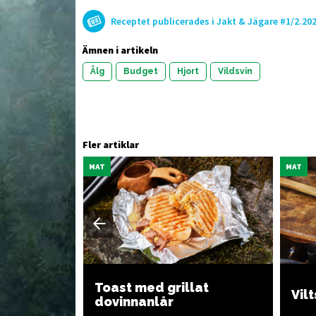
Receptet publicerades i Jakt & Jägare #1/2.202
Ämnen i artikeln
Älg
Budget
Hjort
Vildsvin
Fler artiklar
MAT
MAT
med
Toast med grillat
Vil
dovinnanlår