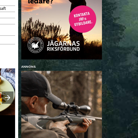
saft
ANNONS
MAT
MAT
Dubbelmarinerad viltfilé
Grillad hjo
med kaprissås
tomatsal