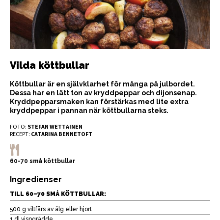
Vilda köttbullar
Köttbullar är en självklarhet för många på julbordet.
Dessa har en lätt ton av kryddpeppar och dijonsenap.
Kryddpepparsmaken kan förstärkas med lite extra
kryddpeppar i pannan när köttbullarna steks.
FOTO:
STEFAN WETTAINEN
RECEPT:
CATARINA BENNETOFT
60-70 små köttbullar
Ingredienser
TILL 60–70 SMÅ KÖTTBULLAR:
500 g viltfärs av älg eller hjort
1 dl vispgrädde