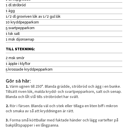
1 dl ströbröd
1 ägg
1/2 dl grovriven lök av 1/2 gul lök
10 kryddpepparkorn
5 svartpepparkorn
1 tsk salt
1 msk dijonsenap
TILL STEKNING:
2 msk smör
1 äpple i klyftor
5 krossade kryddpepparkorn
Gör så här:
1.
Värm ugnen till 250°. Blanda grädde, ströbröd och ägg i en bunke.
Tillsätt riven lök, malda krydd- och svartpepparkorn, salt och senap.
Blanda och låt stå tills ströbrödet har svält.
2.
Rör i färsen. Blanda väl och stek eller tillaga en liten biff i mikron
och smaka av så att kryddningen är rätt.
3.
Forma små köttbullar med fuktade händer och lägg vartefter på
bakplåtspapper i en långpanna.