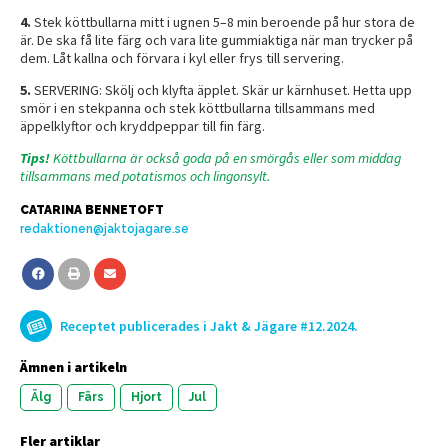
4.
Stek köttbullarna mitt i ugnen 5–8 min beroende på hur stora de
är. De ska få lite färg och vara lite gummiaktiga när man trycker på
dem. Låt kallna och förvara i kyl eller frys till servering.
5.
SERVERING: Skölj och klyfta äpplet. Skär ur kärnhuset. Hetta upp
smör i en stekpanna och stek köttbullarna tillsammans med
äppelklyftor och kryddpeppar till fin färg.
Tips!
Köttbullarna är också goda på en smörgås eller som middag
tillsammans med potatismos och lingonsylt.
CATARINA BENNETOFT
redaktionen@jaktojagare.se
Receptet publicerades i Jakt & Jägare #12.2024.
Ämnen i artikeln
Älg
Färs
Hjort
Jul
Fler artiklar