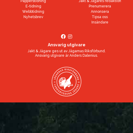
Papperstidning
Jakt & Jägares redaktion
E-tidning
Prenumerera
Webbtidning
Annonsera
Nyhetsbrev
Tipsa oss
Insändare
Ansvarig utgivare
Jakt & Jägare ges ut av
Jägarnas Riksförbund
.
Ansvarig utgivare är
Anders Dalenius
.