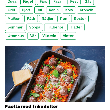
Duva
Fågel
Färs
Fasan
Fest
Gås
Grill
Hjort
Jul
Kanin
Korv
Kronvilt
Mufflon
Påsk
Rådjur
Ren
Rester
Sommar
Soppa
Tillbehör
Tjäder
Utomhus
Vår
Vildsvin
Vinter
Paella med frikadeller