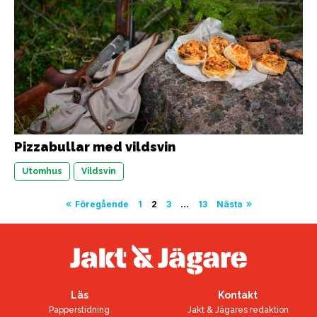
Pizzabullar med vildsvin
Utomhus
Vildsvin
Sidnumrering
Föregående
1
2
3
…
13
Nästa
för
inlägg
Läs
Kontakt
Papperstidning
Jakt & Jägares redaktion