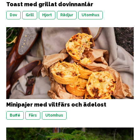
Toast med grillat dovinnanlår
Dov
Grill
Hjort
Rådjur
Utomhus
Minipajer med viltfärs och ädelost
Buffé
Färs
Utomhus