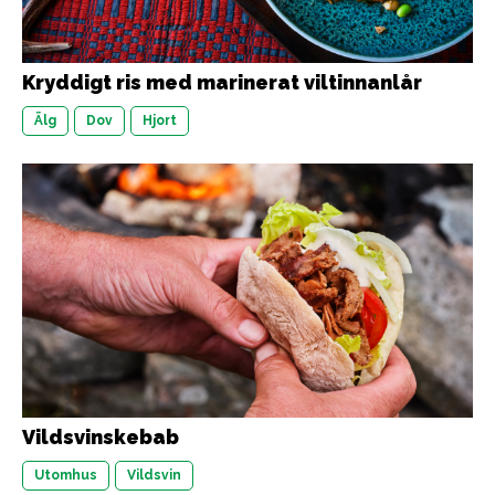
Kryddigt ris med marinerat viltinnanlår
Älg
Dov
Hjort
Vildsvinskebab
Utomhus
Vildsvin