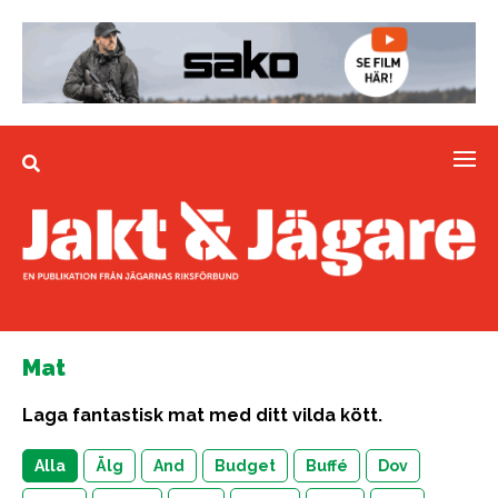
Mat
Laga fantastisk mat med ditt vilda kött.
Alla
Älg
And
Budget
Buffé
Dov