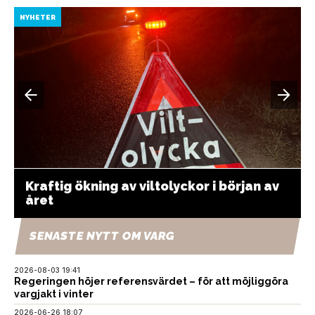
NYHETER
Kraftig ökning av viltolyckor i början av
året
SENASTE NYTT OM VARG
2026-08-03 19:41
Regeringen höjer referensvärdet – för att möjliggöra
vargjakt i vinter
2026-06-26 18:07