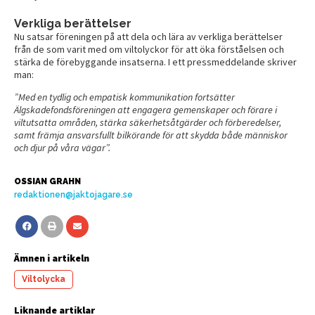
Verkliga berättelser
Nu satsar föreningen på att dela och lära av verkliga berättelser
från de som varit med om viltolyckor för att öka förståelsen och
stärka de förebyggande insatserna. I ett pressmeddelande skriver
man:
”Med en tydlig och empatisk kommunikation fortsätter
Älgskadefondsföreningen att engagera gemenskaper och förare i
viltutsatta områden, stärka säkerhetsåtgärder och förberedelser,
samt främja ansvarsfullt bilkörande för att skydda både människor
och djur på våra vägar”.
OSSIAN GRAHN
redaktionen@jaktojagare.se
Ämnen i artikeln
Viltolycka
Liknande artiklar