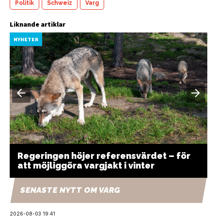
Politik
Schweiz
Varg
Liknande artiklar
NYHETER
Regeringen höjer referensvärdet – för
att möjliggöra vargjakt i vinter
SENASTE NYTT OM VARG
2026-08-03 19:41