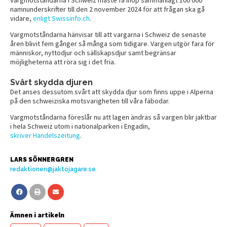
namnunderskrifter till den 2 november 2024 för att frågan ska gå
vidare,
enligt Swissinfo.ch
.
Vargmotståndarna hänvisar till att vargarna i Schweiz de senaste
åren blivit fem gånger så många som tidigare. Vargen utgör fara för
människor, nyttodjur och sällskapsdjur samt begränsar
möjligheterna att röra sig i det fria.
Svårt skydda djuren
Det anses dessutom svårt att skydda djur som finns uppe i Alperna
på den schweiziska motsvarigheten till våra fäbodar.
Vargmotståndarna föreslår nu att lagen ändras så vargen blir jaktbar
i hela Schweiz utom i nationalparken i Engadin,
skriver Handelszeitung
.
LARS SÖNNERGREN
redaktionen@jaktojagare.se
Ämnen i artikeln