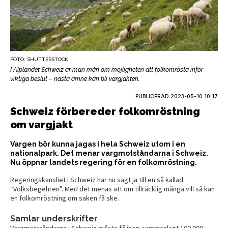
FOTO: SHUTTERSTOCK
I Alplandet Schweiz är man mån om möjligheten att folkomrösta inför
viktiga beslut – nästa ämne kan bli vargjakten.
PUBLICERAD
2023-05-10 10:17
Schweiz förbereder folkomröstning
om vargjakt
Vargen bör kunna jagas i hela Schweiz utom i en
nationalpark. Det menar vargmotståndarna i Schweiz.
Nu öppnar landets regering för en folkomröstning.
Regeringskansliet i Schweiz har nu sagt ja till en så kallad
“Volksbegehren”. Med det menas att om tillräcklig många vill så kan
en folkomröstning om saken få ske.
Samlar underskrifter
Vargmotståndarna i Schweiz måste få ihop sammanlagt 100 000