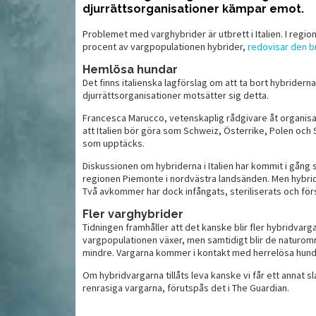
djurrättsorganisationer kämpar emot.
Problemet med varghybrider är utbrett i Italien. I regio
Värmevästar som håller
procent av vargpopulationen hybrider,
redovisar den br
Vä
sterar bättre
vad de lovar
Hemlösa hundar
Det finns italienska lagförslag om att ta bort hybrider
djurrättsorganisationer motsätter sig detta.
Francesca Marucco, vetenskaplig rådgivare åt organisa
att Italien bör göra som Schweiz, Österrike, Polen och 
som upptäcks.
Diskussionen om hybriderna i Italien har kommit i gång
regionen Piemonte i nordvästra landsänden. Men hybri
Två avkommer har dock infångats, steriliserats och fö
Fler varghybrider
Tidningen framhåller att det kanske blir fler hybridvarg
vargpopulationen växer, men samtidigt blir de naturomr
MAT
MAT
mindre. Vargarna kommer i kontakt med herrelösa hundar
Om hybridvargarna tillåts leva kanske vi får ett annat s
renrasiga vargarna, förutspås det i The Guardian.