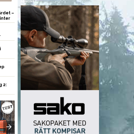
ANNONS
rdet –
inter
r
i
ep
g 2:
UTRUSTNING
UTRUSTNING