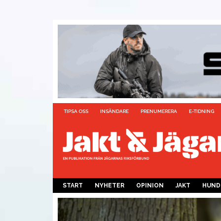
TIPSA OSS
INSÄNDARE
PRENUMERERA
E-TIDNING
START
NYHETER
OPINION
JAKT
HUND