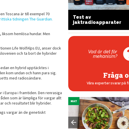
nen Toscana är till exempel 70
Test av
ittiska tidningen The Guardian.
lj rätt kula för din jakt
jaktradioapparater
na, liksom hemlösa hundar. Men
tionen Life WolfAlps EU, anser dock
Vad är det för
Slovenien och ta bort de hybrider
mekanism?
 sedan en hybrid upptäcktes i
den kom undan och hann para sig.
Fråga o
rsetts med radiosändare.
Våra experter svarar på f
ar i Europa i framtiden. Den renrasiga
åden som är lämpliga för vargar allt
MAT
 och resultatet blir hybrider.
lags vargar än de genetiskt