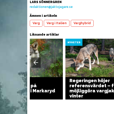
LARS SÖNNERGREN
redaktionen@jaktojagare.se
dberg med
Ämnen i artikeln
Vårrullar med vilt
V
Varg
Varg i Italien
Varghybrid
Liknande artiklar
YHETER
NYHETER
Regeringen höjer
Vargangrepp på
referensvärdet – f
Österlen och i Markaryd
möjliggöra vargjakt
vinter