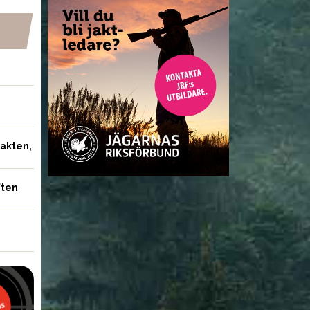
jakten,
ften