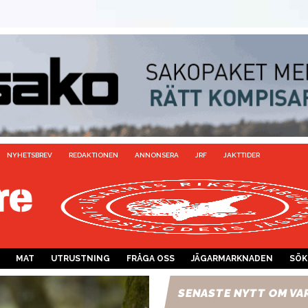
NYHETSBREV
REDAKTIONEN
ANNONSERA
JRF
JAKTTIDER
MAT
UTRUSTNING
FRÅGA OSS
JÄGARMARKNADEN
SÖK
SENASTE NYTT OM VA