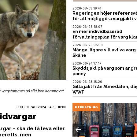
2026-08-03 19:41
Regeringen höjer referensvä
för att möjliggöra vargjakt i v
2026-06-26 18:07
En mer individbaserad
förvaltningsplan för varg kla
2026-06-26 05:30
Många jägare vill avliva varg 
Skåne
2026-06-24 17:17
Skyddsjakt på varg som angr
ponny
2026-06-23 18:26
Gilla jakt från Almedalen, da
 att vargstammen på sikt kan komma att
WWF
PUBLICERAD
2024-04-10 10:00
UNITION
UTRUSTNING
ridvargar
rgar – ska de få leva eller
rberetts, men