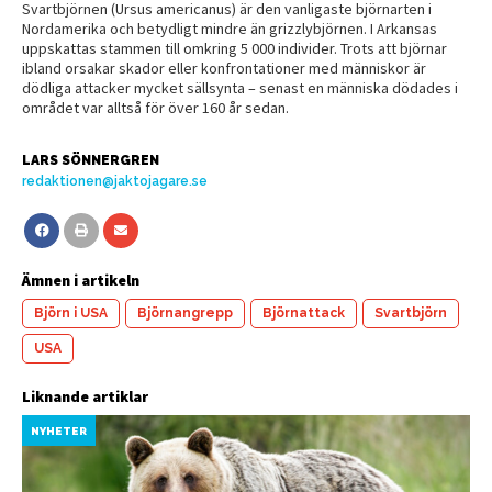
Svartbjörnen (Ursus americanus) är den vanligaste björnarten i
Nordamerika och betydligt mindre än grizzlybjörnen. I Arkansas
uppskattas stammen till omkring 5 000 individer. Trots att björnar
ibland orsakar skador eller konfrontationer med människor är
dödliga attacker mycket sällsynta – senast en människa dödades i
området var alltså för över 160 år sedan.
LARS SÖNNERGREN
redaktionen@jaktojagare.se
Ämnen i artikeln
Björn i USA
Björnangrepp
Björnattack
Svartbjörn
USA
Liknande artiklar
NYHETER