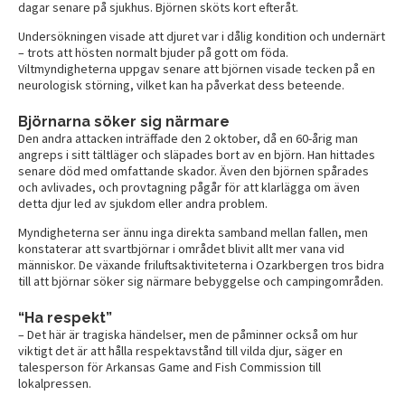
dagar senare på sjukhus. Björnen sköts kort efteråt.
Undersökningen visade att djuret var i dålig kondition och undernärt
– trots att hösten normalt bjuder på gott om föda.
Viltmyndigheterna uppgav senare att björnen visade tecken på en
neurologisk störning, vilket kan ha påverkat dess beteende.
Björnarna söker sig närmare
Den andra attacken inträffade den 2 oktober, då en 60-årig man
angreps i sitt tältläger och släpades bort av en björn. Han hittades
senare död med omfattande skador. Även den björnen spårades
och avlivades, och provtagning pågår för att klarlägga om även
detta djur led av sjukdom eller andra problem.
Myndigheterna ser ännu inga direkta samband mellan fallen, men
konstaterar att svartbjörnar i området blivit allt mer vana vid
människor. De växande friluftsaktiviteterna i Ozarkbergen tros bidra
till att björnar söker sig närmare bebyggelse och campingområden.
“Ha respekt”
– Det här är tragiska händelser, men de påminner också om hur
viktigt det är att hålla respektavstånd till vilda djur, säger en
talesperson för Arkansas Game and Fish Commission till
lokalpressen.