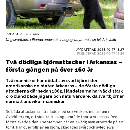
FOTO: SHUTTERSTOCK
Ung svartbjörn i Florida undersöker bagageutrymmet i en bil. Arkivbild.
UPPDATERAD 2025-10-17 13:27
PUBLICERAD 2025-10-17 13:26
Två dödliga björnattacker i Arkansas –
första gången på över 160 år
Två människor har dödats av svartbjörn i den
amerikanska delstaten Arkansas – de första dödliga
attackerna där sedan 1862. Händelserna har väckt stark
oro bland både jägare och naturvårdare, då svartbjörnar
normalt undviker människor.
De båda attackerna inträffade med sex veckors mellanrum i
Ozarkbergen, ett vidsträckt skogsområde i norra Arkansas. Den
första skedde den 3 september, när en 72-årig man arbetade på sin
tomt. Han överfölls av en björn, skadades svårt och avled elva