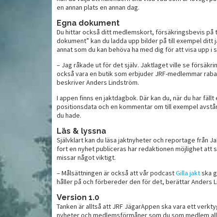
en annan plats en annan dag.
Egna dokument
Italiensk pastasallad med
Du hittar också ditt medlemskort, försäkringsbevis på t
gogi
Vi
viltkorv och fetakräm
dokument” kan du ladda upp bilder på till exempel ditt j
annat som du kan behöva ha med dig för att visa upp i
– Jag råkade ut för det själv. Jaktlaget ville se försäkri
också vara en butik som erbjuder JRF-medlemmar rabat
beskriver Anders Lindström.
I appen finns en jaktdagbok. Där kan du, när du har fällt et
positionsdata och en kommentar om till exempel avstån
du hade.
Läs & lyssna
Självklart kan du läsa jaktnyheter och reportage från J
fort en nyhet publiceras har redaktionen möjlighet att s
missar något viktigt.
– Målsättningen är också att vår podcast
Gilla jakt
ska g
håller på och förbereder den för det, berättar Anders 
Version 1.0
Tanken är alltså att JRF JägarAppen ska vara ett verktyg
nyheter och medlemsförmåner som du som medlem alltid