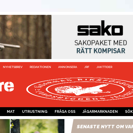
NYHETSBREV
REDAKTIONEN
ANNONSERA
JRF
JAKTTIDER
MAT
UTRUSTNING
FRÅGA OSS
JÄGARMARKNADEN
SÖK
SENASTE NYTT OM VA