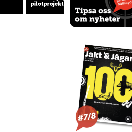
pilotprojekt
möjligg
vinter