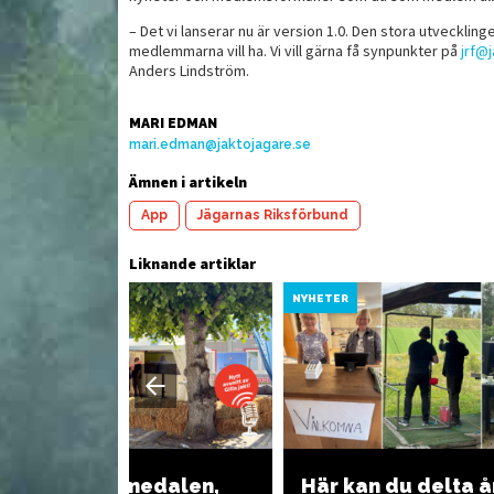
– Det vi lanserar nu är version 1.0. Den stora utveckli
medlemmarna vill ha. Vi vill gärna få synpunkter på
jrf@
Anders Lindström.
MARI EDMAN
mari.edman@jaktojagare.se
Ämnen i artikeln
App
Jägarnas Riksförbund
Liknande artiklar
YHETER
NYHETER
Gilla jakt i Almedalen,
Här kan du delta å