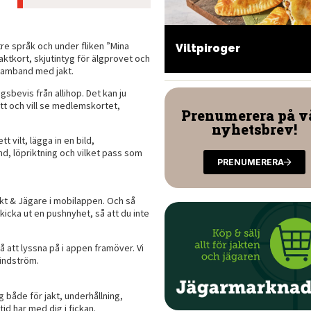
re språk och under fliken ”Mina
ltkorvsgryta i ugnen
Viltpiroger
aktkort, skjutintyg för älgprovet och
 samband med jakt.
ngsbevis från allihop. Det kan ju
t och vill se medlemskortet,
Prenumerera på v
nyhetsbrev!
t vilt, lägga in en bild,
d, löpriktning och vilket pass som
PRENUMERERA
akt & Jägare i mobilappen. Och så
kicka ut en pushnyhet, så att du inte
å att lyssna på i appen framöver. Vi
Lindström.
 både för jakt, underhållning,
 har med dig i fickan.