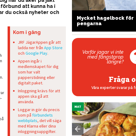
g när du åker på jakt
örbund att kunna ha i
ar du också nyheter och
 är AR-vapen tillåtna
Mycket hagelbock för
r jakt
pengarna
Kom i gång
JRF JägarAppen går att
ladda ner från
App Store
Varför jagar vi inte
och
Google Play
.
h
med fångstgrop
en
Appen ingår i
längre?
medlemskapet för dig
som har valt
m.
Fråga o
papperstidning eller
digitalt paket.
Våra experter svarar på f
Inloggning krävs för att
var
appen ska gå att
-
använda.
MAT
Loggar in gör du precis
som på
förbundets
 på
webbplats
, det vill säga
med Klarna eller dina
inloggningsuppgifter.