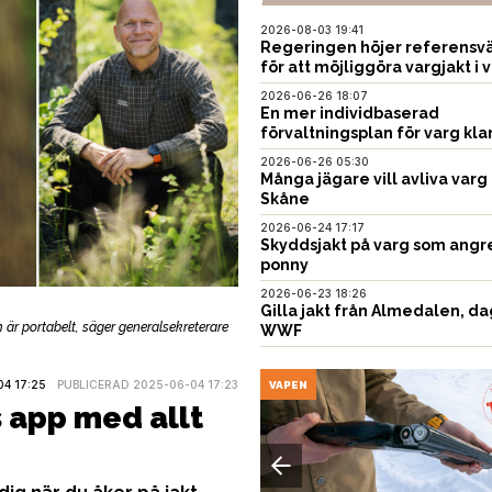
2026-08-03 19:41
Regeringen höjer referensvä
för att möjliggöra vargjakt i v
2026-06-26 18:07
En mer individbaserad
förvaltningsplan för varg kla
2026-06-26 05:30
Många jägare vill avliva varg 
Skåne
2026-06-24 17:17
Skyddsjakt på varg som angr
ponny
2026-06-23 18:26
Gilla jakt från Almedalen, da
är portabelt, säger generalsekreterare
WWF
4 17:25
PUBLICERAD 2025-06-04 17:23
EN
VAPEN
s app med allt