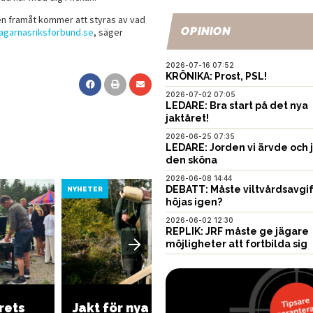
ngen framåt kommer att styras av vad
OPINION
jagarnasriksforbund.se
, säger
2026-07-16 07:52
KRÖNIKA: Prost, PSL!
2026-07-02 07:05
LEDARE: Bra start på det nya
jaktåret!
2026-06-25 07:35
LEDARE: Jorden vi ärvde och 
den sköna
2026-06-08 14:44
DEBATT: Måste viltvårdsavgi
NYHETER
NYHETER
höjas igen?
2026-06-02 12:30
REPLIK: JRF måste ge jägare
möjligheter att fortbilda sig
Regeri
rets
Jakt för nya jägare i
refere