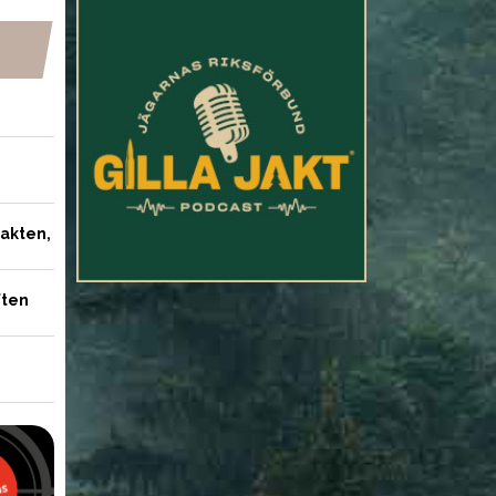
jakten,
ften
NYHETER
ngen höjer
nsvärdet – för att
Årets RM i jaktskytte – en