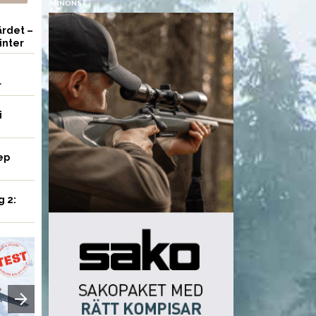
ANNONS
rdet –
inter
r
i
ep
g 2:
UTRUSTNING
VAPEN