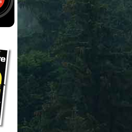
öra vargjakt i
succé