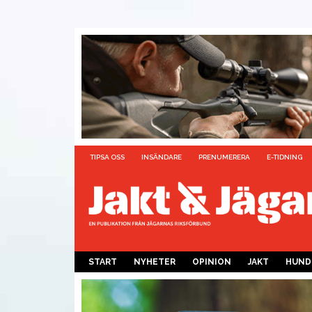
TIPSA OSS
INSÄNDARE
PRENUMERERA
E-TIDNING
START
NYHETER
OPINION
JAKT
HUND