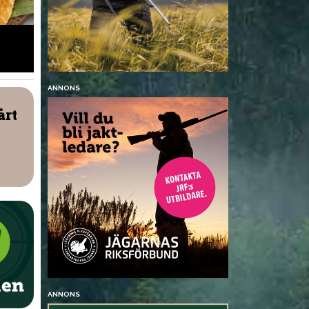
Ljummen vintersallad med
Viltfärspiro
vilt
ANNONS
årt
ANNONS