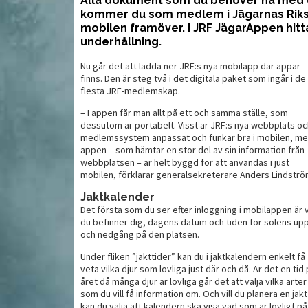
Alla dokument som du behöver ha med di
kommer du som medlem i Jägarnas Riksf
mobilen framöver. I JRF JägarAppen hitt
 fullvuxen
Klarar din gamla bössa
Nu
underhållning.
stålhagel?
fö
Nu går det att ladda ner JRF:s nya mobilapp där appar
finns. Den är steg två i det digitala paket som ingår i de
flesta JRF-medlemskap.
– I appen får man allt på ett och samma ställe, som
dessutom är portabelt. Visst är JRF:s nya webbplats oc
medlemssystem anpassat och funkar bra i mobilen, m
appen – som hämtar en stor del av sin information från
webbplatsen – är helt byggd för att användas i just
mobilen, förklarar generalsekreterare Anders Lindströ
Jaktkalender
Det första som du ser efter inloggning i mobilappen är 
du befinner dig, dagens datum och tiden för solens upp
och nedgång på den platsen.
MAT
MAT
Under fliken ”jakttider” kan du i jaktkalendern enkelt få
veta vilka djur som lovliga just där och då. Är det en tid
året då många djur är lovliga går det att välja vilka arter
som du vill få information om. Och vill du planera en jakt
kan du välja att kalendern ska visa vad som är lovligt på