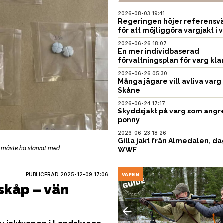
2026-08-03 19:41
Regeringen höjer referensvä
för att möjliggöra vargjakt i v
2026-06-26 18:07
En mer individbaserad
förvaltningsplan för varg kla
2026-06-26 05:30
Många jägare vill avliva varg 
Skåne
2026-06-24 17:17
Skyddsjakt på varg som angr
ponny
2026-06-23 18:26
Gilla jakt från Almedalen, da
n måste ha slarvat med
WWF
PUBLICERAD
2025-12-09 17:06
USTNING
VAPEN
skåp – vän