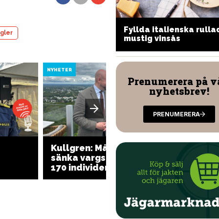
lggryta med indiska
Fyllda italienska rullad
gler
maker
mustig vinsås
NYHETER
NYHETER
Prenumerera på v
nyhetsbrev!
PRENUMERERA
Kullgren: Målet är att
Kullgr
sänka vargstammen till
ovärder
170 individer
samhäl