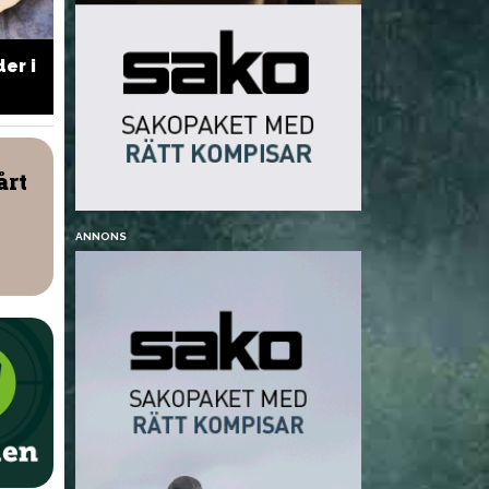
er i
Öppen viltburgare
Vilt i snöre
NYHETER
årt
ANNONS
en: Jägarna gör en
Regeringen förenklar
lig insats för
jaktreglerna – sekretess
let
för rovdjursjägare införs