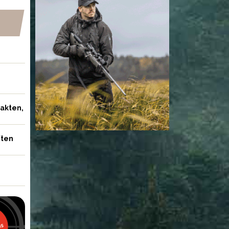
jakten,
ften