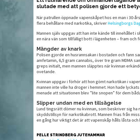
Ett rutinärende om omhändertagande av
slutade med att polisen gjorde ett bety
När patrullen öppnade vapenskåpet hos en man i 30-årsål
talienska
A
Kärlek på italienska
flera behållare med narkotika, skriver
Helsingborgs Da
b
Mannen själv uppgav att han inte kände till innehållet i 
en nära vän som tillfälligt bott i lägenheten – fram och
Mängder av knark
Polisen gjorde en husrannsakan i bostaden och fann 
amfetamin, 6,5 gram cannabis, över tre gram MDMA sam
greps initialt, men mannen släpptes när kvinnan erkände
ovetande.
Kvinnan uppgav i förhör att hon gömt narkotikan i vape
mannen inte ville ha droger i hemmet. Hon hade lyckats
menade att situationen blev ”lite snopen” för dem båda
Slipper undan med en tillsägelse
Lund tingsrätt dömer nu kvinnan, som beskriver sig ha 
MAT
MAT
skyddstillsyn för narkotikabrott. Mannen frias från mis
en gång hur viktigt det är att vapenskåp hålls låsta och
PELLE STRINDBERG JUTEHAMMAR