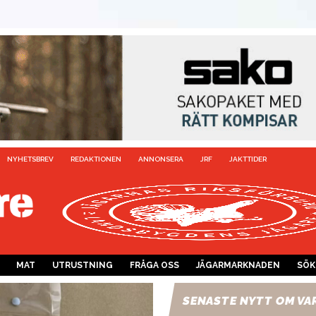
NYHETSBREV
REDAKTIONEN
ANNONSERA
JRF
JAKTTIDER
MAT
UTRUSTNING
FRÅGA OSS
JÄGARMARKNADEN
SÖK
SENASTE NYTT OM VA