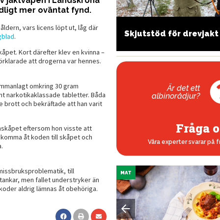
 jaktvapen i Landskrona
dligt mer oväntat fynd.
dern, vars licens löpt ut, låg där
llround värmeoptik i
Skjutstöd för drevjakt
gblad
.
ehändigt format
skåpet. Kort därefter klev en kvinna –
 förklarade att drogerna var hennes.
sammanlagt omkring 30 gram
Är det ett
t narkotikaklassade tabletter. Båda
albinorådjur?
 brott och bekräftade att han varit
Fråga o
nskåpet eftersom hon visste att
 komma åt koden till skåpet och
Våra experter svarar på f
.
missbruksproblematik, till
MAT
stankar, men fallet understryker än
 koder aldrig lämnas åt obehöriga.