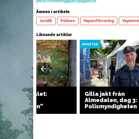
pelle.strindberg@jaktojagare.se
Ämnen i artikeln
dberg med
Kryddiga tacos med
Ä
Juridik
Polisen
Vapenförvaring
Vapenre
långkokt älg
s
Liknande artiklar
YHETER
NYHETER
Dom i vargmålet:
Gilla jakt från
“Jaktbrott av
Almedalen, dag 3:
normalgraden”
Polismyndigheten