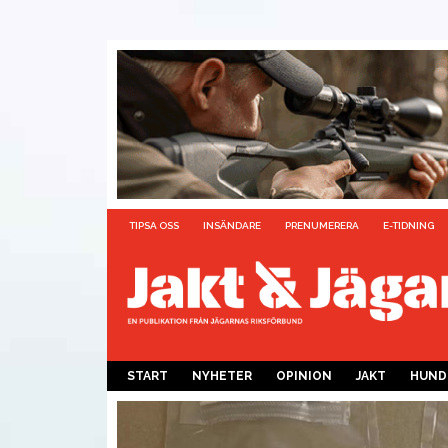
TIPSA OSS
INSÄNDARE
PRENUMERERA
E-TIDNING
START
NYHETER
OPINION
JAKT
HUND