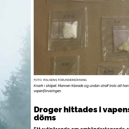
FOTO: POLISENS FÖRUNDERSÖKNING
Knark i skåpet. Mannen klarade sig undan straff trots att ha
vapenförvaringen.
VAPEN
UTR
Droger hittades i vapen
döms