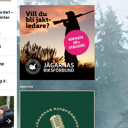
ANNONS
rdet –
inter
r
i
ep
g 2:
ANNONS
UTRUSTNING
VAPEN