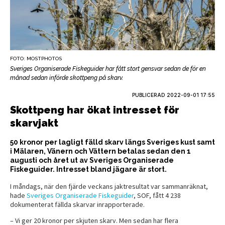
FOTO: MOSTPHOTOS
Sveriges Organiserade Fiskeguider har fått stort gensvar sedan de för en
månad sedan införde skottpeng på skarv.
PUBLICERAD
2022-09-01 17:55
Skottpeng har ökat intresset för
skarvjakt
50 kronor per lagligt fälld skarv längs Sveriges kust samt
i Mälaren, Vänern och Vättern betalas sedan den 1
augusti och året ut av Sveriges Organiserade
Fiskeguider. Intresset bland jägare är stort.
I måndags, när den fjärde veckans jaktresultat var sammanräknat,
hade
Sveriges Organiserade Fiskeguider
, SOF, fått 4 238
dokumenterat fällda skarvar inrapporterade.
– Vi ger 20 kronor per skjuten skarv. Men sedan har flera