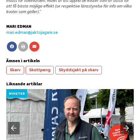
insats för fiskevården. Målet är att uppnå de kvoter som är satta för
att få bästa möjliga effekt (se respektive länsstyrelse för info om vilka
kvoter som gäller).”
MARI EDMAN
mari.edman@jaktojagare.se
Ämnen i artikeln
Skarv
Skottpeng
Skyddsjakt på skarv
Liknande artiklar
NYHETER