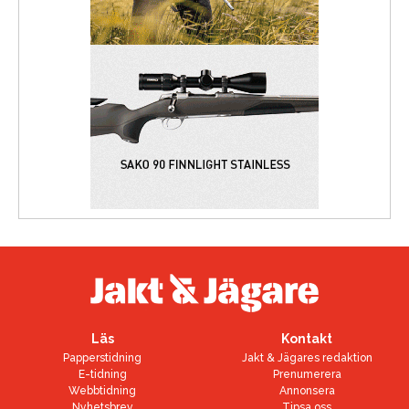
Läs
Kontakt
Papperstidning
Jakt & Jägares redaktion
E-tidning
Prenumerera
Webbtidning
Annonsera
Nyhetsbrev
Tipsa oss