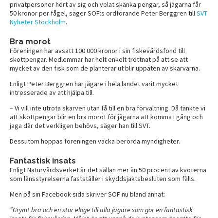
privatpersoner hört av sig och velat skänka pengar, så jägarna får
50 kronor per fågel, säger SOF:s ordförande Peter Berggren till
SVT
Nyheter Stockholm
.
Bra morot
Föreningen har avsatt 100 000 kronor i sin fiskevårdsfond till
skottpengar. Medlemmar har helt enkelt tröttnat på att se att
mycket av den fisk som de planterar ut blir uppäten av skarvarna.
Enligt Peter Berggren har jägare i hela landet varit mycket
intresserade av att hjälpa till.
– Vi vill inte utrota skarven utan få till en bra förvaltning. Då tänkte vi
att skottpengar blir en bra morot för jägarna att komma i gång och
jaga där det verkligen behövs, säger han till SVT.
Dessutom hoppas föreningen väcka berörda myndigheter.
Fantastisk insats
Enligt Naturvårdsverket är det sällan mer än 50 procent av kvoterna
som länsstyrelserna fastställer i skyddsjaktsbesluten som fälls.
Men på sin Facebook-sida skriver SOF nu bland annat:
”Grymt bra och en stor eloge till alla jägare som gör en fantastisk