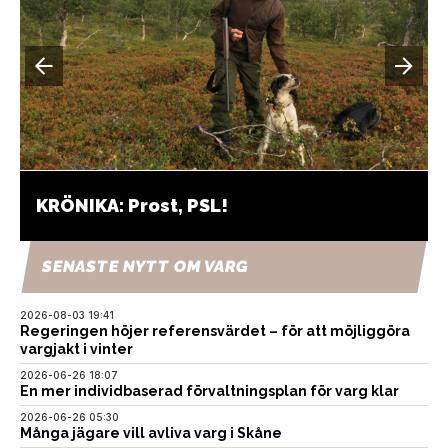
KRÖNIKA: Prost, PSL!
SENASTE NYTT OM VARG
2026-08-03 19:41
Regeringen höjer referensvärdet – för att möjliggöra
vargjakt i vinter
2026-06-26 18:07
En mer individbaserad förvaltningsplan för varg klar
2026-06-26 05:30
Många jägare vill avliva varg i Skåne