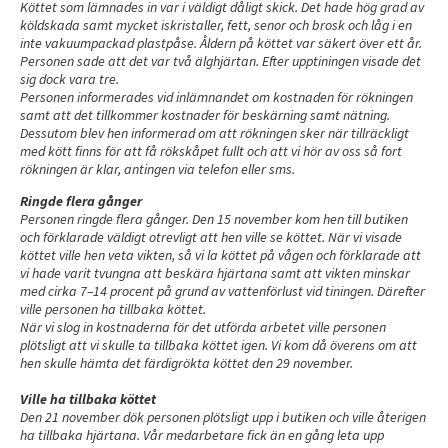
Köttet som lämnades in var i väldigt dåligt skick. Det hade hög grad av
köldskada samt mycket iskristaller, fett, senor och brosk och låg i en
inte vakuumpackad plastpåse. Åldern på köttet var säkert över ett år.
Personen sade att det var två älghjärtan. Efter upptiningen visade det
sig dock vara tre.
Personen informerades vid inlämnandet om kostnaden för rökningen
samt att det tillkommer kostnader för beskärning samt nätning.
Dessutom blev hen informerad om att rökningen sker när tillräckligt
med kött finns för att få rökskåpet fullt och att vi hör av oss så fort
rökningen är klar, antingen via telefon eller sms.
Ringde flera gånger
Personen ringde flera gånger. Den 15 november kom hen till butiken
och förklarade väldigt otrevligt att hen ville se köttet. När vi visade
köttet ville hen veta vikten, så vi la köttet på vågen och förklarade att
vi hade varit tvungna att beskära hjärtana samt att vikten minskar
med cirka 7–14 procent på grund av vattenförlust vid tiningen. Därefter
ville personen ha tillbaka köttet.
När vi slog in kostnaderna för det utförda arbetet ville personen
plötsligt att vi skulle ta tillbaka köttet igen. Vi kom då överens om att
hen skulle hämta det färdigrökta köttet den 29 november.
Ville ha tillbaka köttet
Den 21 november dök personen plötsligt upp i butiken och ville återigen
ha tillbaka hjärtana. Vår medarbetare fick än en gång leta upp