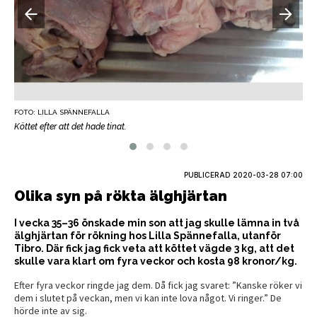
FOTO: LILLA SPÄNNEFALLA
F
Köttet efter att det hade tinat.
K
PUBLICERAD
2020-03-28 07:00
Olika syn på rökta älghjärtan
I vecka 35–36 önskade min son att jag skulle lämna in två
älghjärtan för rökning hos Lilla Spännefalla, utanför
Tibro. Där fick jag fick veta att köttet vägde 3 kg, att det
skulle vara klart om fyra veckor och kosta 98 kronor/kg.
Efter fyra veckor ringde jag dem. Då fick jag svaret: ”Kanske röker vi
dem i slutet på veckan, men vi kan inte lova något. Vi ringer.” De
hörde inte av sig.