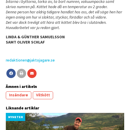
bitarna i byttorna, torka av, ta bort numren, vakuumpacka samt
skriva numren på. Köttet hade då en temperatur av 2 grader.
Denna person har aldrig tidigare handlat hos oss, det vill säga hen har
ingen aning om hur vi slaktar, styckar, förädlar och så vidare.
Det var dock trevligt att höra att köttet blev bra i slutänden.
Huvudarbetet var ju redan gjort.
LINDA & GÜNTHER SAMUELSSON
SAMT OLIVER SCHLAF
redaktionen@jaktojagare.se
Ämnen i artikeln
Insändare
Viltkött
Liknande artiklar
NYHETER