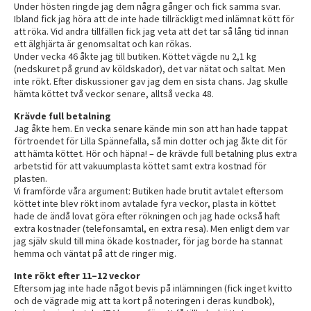
Under hösten ringde jag dem några gånger och fick samma svar.
Ibland fick jag höra att de inte hade tillräckligt med inlämnat kött för
att röka. Vid andra tillfällen fick jag veta att det tar så lång tid innan
ett älghjärta är genomsaltat och kan rökas.
Under vecka 46 åkte jag till butiken. Köttet vägde nu 2,1 kg
(nedskuret på grund av köldskador), det var nätat och saltat. Men
inte rökt. Efter diskussioner gav jag dem en sista chans. Jag skulle
hämta köttet två veckor senare, alltså vecka 48.
Krävde full betalning
Jag åkte hem. En vecka senare kände min son att han hade tappat
förtroendet för Lilla Spännefalla, så min dotter och jag åkte dit för
att hämta köttet. Hör och häpna! – de krävde full betalning plus extra
arbetstid för att vakuumplasta köttet samt extra kostnad för
plasten.
Vi framförde våra argument: Butiken hade brutit avtalet eftersom
köttet inte blev rökt inom avtalade fyra veckor, plasta in köttet
hade de ändå lovat göra efter rökningen och jag hade också haft
extra kostnader (telefonsamtal, en extra resa). Men enligt dem var
jag själv skuld till mina ökade kostnader, för jag borde ha stannat
hemma och väntat på att de ringer mig.
Inte rökt efter 11–12 veckor
Eftersom jag inte hade något bevis på inlämningen (fick inget kvitto
och de vägrade mig att ta kort på noteringen i deras kundbok),