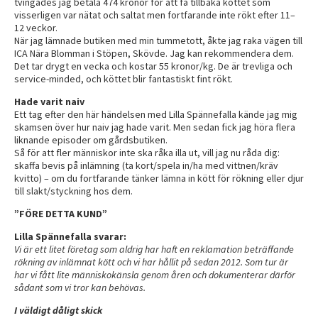
tvingades jag betala 474 kronor för att få tillbaka köttet som
visserligen var nätat och saltat men fortfarande inte rökt efter 11–
12 veckor.
När jag lämnade butiken med min tummetott, åkte jag raka vägen till
ICA Nära Blomman i Stöpen, Skövde. Jag kan rekommendera dem.
Det tar drygt en vecka och kostar 55 kronor/kg. De är trevliga och
service-minded, och köttet blir fantastiskt fint rökt.
Hade varit naiv
Ett tag efter den här händelsen med Lilla Spännefalla kände jag mig
skamsen över hur naiv jag hade varit. Men sedan fick jag höra flera
liknande episoder om gårdsbutiken.
Så för att fler människor inte ska råka illa ut, vill jag nu råda dig:
skaffa bevis på inlämning (ta kort/spela in/ha med vittnen/kräv
kvitto) – om du fortfarande tänker lämna in kött för rökning eller djur
till slakt/styckning hos dem.
”FÖRE DETTA KUND”
Lilla Spännefalla svarar:
Vi är ett litet företag som aldrig har haft en reklamation beträffande
rökning av inlämnat kött och vi har hållit på sedan 2012. Som tur är
har vi fått lite människokänsla genom åren och dokumenterar därför
sådant som vi tror kan behövas.
I väldigt dåligt skick