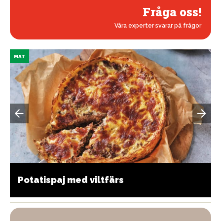
Fråga oss!
Våra experter svarar på frågor
MAT
Potatispaj med viltfärs