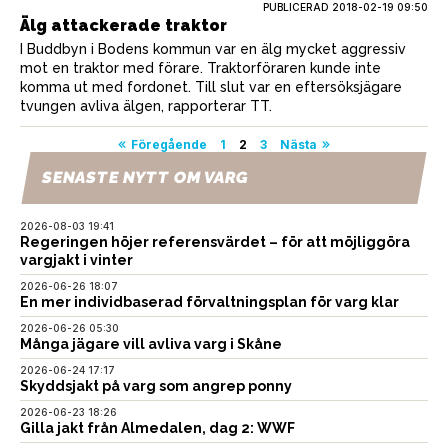
PUBLICERAD
2018-02-19 09:50
Älg attackerade traktor
I Buddbyn i Bodens kommun var en älg mycket aggressiv
mot en traktor med förare. Traktorföraren kunde inte
komma ut med fordonet. Till slut var en eftersöksjägare
tvungen avliva älgen, rapporterar TT.
Sidnumrering
Föregående
1
2
3
Nästa
för
SENASTE NYTT OM VARG
inlägg
2026-08-03 19:41
Regeringen höjer referensvärdet – för att möjliggöra
vargjakt i vinter
2026-06-26 18:07
En mer individbaserad förvaltningsplan för varg klar
2026-06-26 05:30
Många jägare vill avliva varg i Skåne
2026-06-24 17:17
Skyddsjakt på varg som angrep ponny
2026-06-23 18:26
Gilla jakt från Almedalen, dag 2: WWF