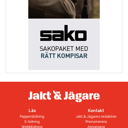
Läs
Kontakt
Papperstidning
Jakt & Jägares redaktion
E-tidning
Prenumerera
Webbtidning
Annonsera