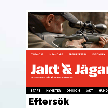
TIPSA OSS
INSÄNDARE
PRENUMERERA
E-TIDNING
START
NYHETER
OPINION
JAKT
HUND
Eftersök