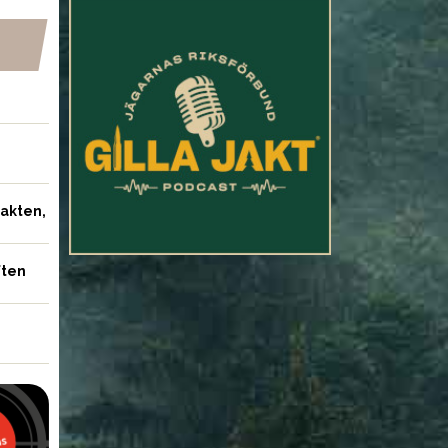
jakten,
ften