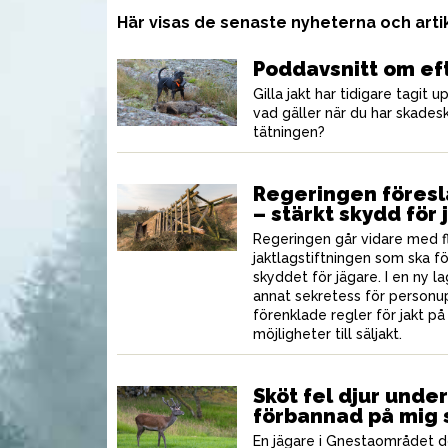
Här visas de senaste nyheterna och art
Poddavsnitt om ef
Gilla jakt har tidigare tagit
vad gäller när du har skadeskj
tätningen?
Regeringen föresl
– stärkt skydd för
Regeringen går vidare med fl
jaktlagstiftningen som ska fö
skyddet för jägare. I en ny l
annat sekretess för personup
förenklade regler för jakt p
möjligheter till säljakt.
UTRUSTNING
VAP
Sköt fel djur under
förbannad på mig s
En jägare i Gnestaområdet dö