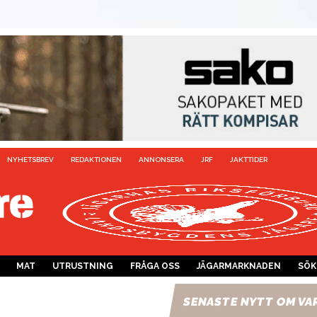
NYHETSBREV
REDAKTIONEN
ANNONSERA
JRF
JAKTTIDER
MAT
UTRUSTNING
FRÅGA OSS
JÄGARMARKNADEN
SÖK
SENASTE NYTT OM VA