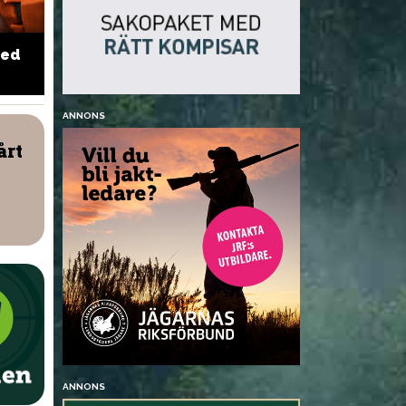
med
Ostkorv i baconkappa
Ramen med 
ANNONS
årt
ANNONS