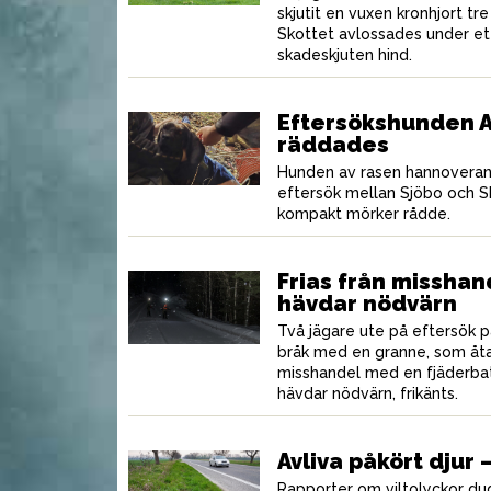
skjutit en vuxen kronhjort tr
Skottet avlossades under et
skadeskjuten hind.
agg som gör
E
Locka fram drömbocken
re
p
Eftersökshunden Ay
räddades
Hunden av rasen hannoverans
eftersök mellan Sjöbo och Sk
kompakt mörker rådde.
Frias från misshan
hävdar nödvärn
Två jägare ute på eftersök 
bråk med en granne, som åta
misshandel med en fjäderba
MAT
MAT
hävdar nödvärn, frikänts.
Avliva påkört djur 
Rapporter om viltolyckor dugg