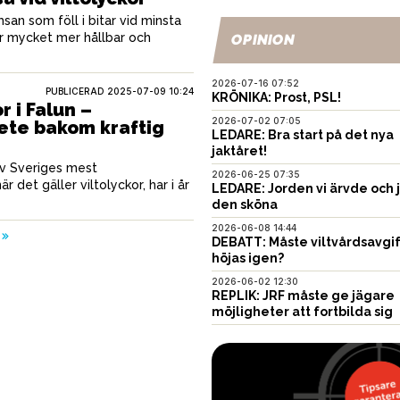
n som föll i bitar vid minsta
r mycket mer hållbar och
OPINION
2026-07-16 07:52
PUBLICERAD
2025-07-09 10:24
KRÖNIKA: Prost, PSL!
r i Falun –
2026-07-02 07:05
ete bakom kraftig
LEDARE: Bra start på det nya
jaktåret!
 av Sveriges mest
2026-06-25 07:35
det gäller viltolyckor, har i år
LEDARE: Jorden vi ärvde och 
den sköna
2026-06-08 14:44
DEBATT: Måste viltvårdsavgi
höjas igen?
2026-06-02 12:30
REPLIK: JRF måste ge jägare
möjligheter att fortbilda sig