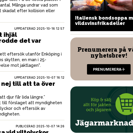
 antal. Många undrar vad som
t skadat efter kollision eller
Italiensk bondsoppa 
ångkokt älgstroganoff
vildsvinsfrikadeller
UPPDATERAD 2025-10-16 12:57
 ihjäl
rodde det var
Prenumerera på v
nyhetsbrev!
 ett eftersök utanför Enköping i
s skytten, en man i 25-
seelse mot jaktlagen".
PRENUMERERA
UPPDATERAD 2025-10-07 16:12
nej till att ta över
tt djur får lida längre.”
skt till förslaget att myndigheten
olyckor och eftersök av
yndigheten.
PUBLICERAD
2025-10-07 14:26
 vid viltolyckor