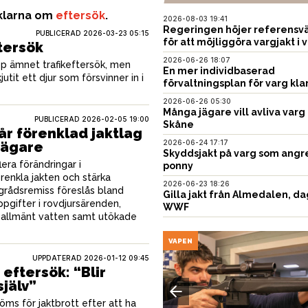
iklarna om
eftersök
.
2026-08-03 19:41
Regeringen höjer referensvä
PUBLICERAD
2026-03-23 05:15
för att möjliggöra vargjakt i v
tersök
2026-06-26 18:07
 upp ämnet trafikeftersök, men
En mer individbaserad
utit ett djur som försvinner in i
förvaltningsplan för varg kla
2026-06-26 05:30
Många jägare vill avliva varg 
PUBLICERAD
2026-02-05 19:00
Skåne
år förenklad jaktlag
2026-06-24 17:17
 jägare
Skyddsjakt på varg som angr
era förändringar i
ponny
renkla jakten och stärka
2026-06-23 18:26
agrådsremiss föreslås bland
Gilla jakt från Almedalen, da
pgifter i rovdjursärenden,
WWF
å allmänt vatten samt utökade
EN
VAPEN
UPPDATERAD 2026-01-12 09:45
 eftersök: “Blir
jälv”
ms för jaktbrott efter att ha