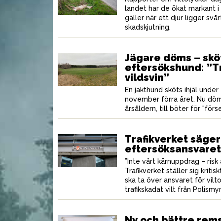
landet har de ökat markant i
gäller när ett djur ligger svår
Smörrebröd med
skadskjutning.
älgfärsbiff och inlagd
L
ré
zucchini
Jägare döms – sköt
eftersökshund: ”T
vildsvin”
En jakthund sköts ihjäl under
november förra året. Nu döm
årsåldern, till böter för "för
Trafikverket säger 
eftersöksansvaret
”Inte vårt kärnuppdrag – risk a
Trafikverket ställer sig kriti
ska ta över ansvaret för vilt
trafikskadat vilt från Polism
Ny och bättre remsa