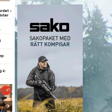
ANNONS
rdet –
inter
r
i
ep
g 2:
UTRUSTNING
UTRUSTNING