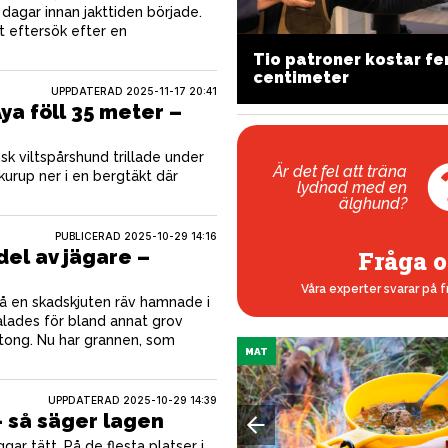
e dagar innan jakttiden började.
t eftersök efter en
n allroundstudsare med
Tio patroner kostar f
recision
centimeter
UPPDATERAD 2025-11-17 20:41
a föll 35 meter –
k viltspårshund trillade under
Är det fel att träna
urup ner i en bergtäkt där
lydnad med en
älghund?
PUBLICERAD
2025-10-29 14:16
del av jägare –
Fråga o
Våra experter svarar på f
på en skadskjuten räv hamnade i
lades för bland annat grov
tong. Nu har grannen, som
MAT
UPPDATERAD 2025-10-29 14:39
– så säger lagen
ar tätt. På de flesta platser i