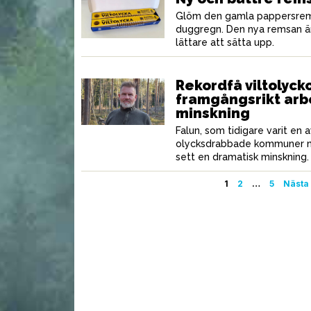
Glöm den gamla pappersremsa
duggregn. Den nya remsan ä
lättare att sätta upp.
Rekordfå viltolycko
framgångsrikt arb
minskning
Falun, som tidigare varit en
olycksdrabbade kommuner när 
sett en dramatisk minskning.
Sidnumrering
1
2
…
5
Nästa
för
inlägg