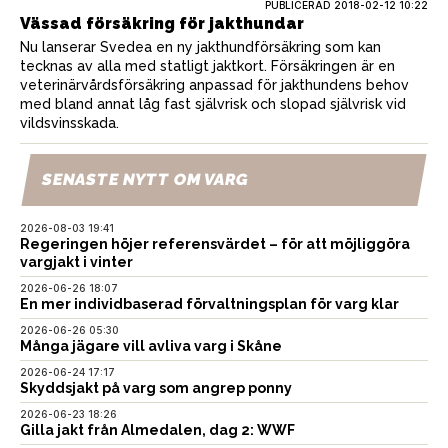
PUBLICERAD
2018-02-12 10:22
Vässad försäkring för jakthundar
Nu lanserar Svedea en ny jakthundförsäkring som kan
tecknas av alla med statligt jaktkort. Försäkringen är en
veterinärvårdsförsäkring anpassad för jakthundens behov
med bland annat låg fast självrisk och slopad självrisk vid
vildsvinsskada.
SENASTE NYTT OM VARG
2026-08-03 19:41
Regeringen höjer referensvärdet – för att möjliggöra
vargjakt i vinter
2026-06-26 18:07
En mer individbaserad förvaltningsplan för varg klar
2026-06-26 05:30
Många jägare vill avliva varg i Skåne
2026-06-24 17:17
Skyddsjakt på varg som angrep ponny
2026-06-23 18:26
Gilla jakt från Almedalen, dag 2: WWF