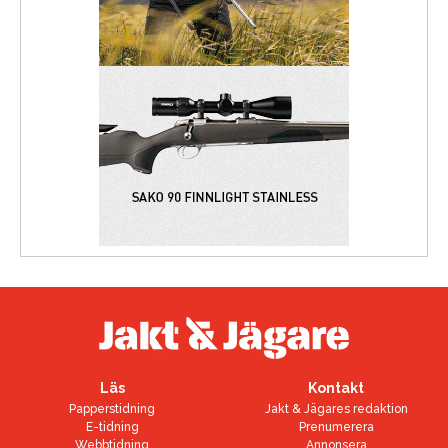
Läs
Kontakt
Papperstidning
Jakt & Jägares redaktion
E-tidning
Prenumerera
Webbtidning
Annonsera