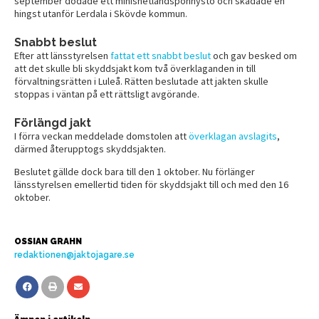
september dödade ett minishetlandsponnysto och skadade en
hingst utanför Lerdala i Skövde kommun.
Snabbt beslut
Efter att länsstyrelsen
fattat ett snabbt beslut
och gav besked om
att det skulle bli skyddsjakt kom två överklaganden in till
förvaltningsrätten i Luleå. Rätten beslutade att jakten skulle
stoppas i väntan på ett rättsligt avgörande.
Förlängd jakt
I förra veckan meddelade domstolen att
överklagan avslagits
,
därmed återupptogs skyddsjakten.
Beslutet gällde dock bara till den 1 oktober. Nu förlänger
länsstyrelsen emellertid tiden för skyddsjakt till och med den 16
oktober.
OSSIAN GRAHN
redaktionen@jaktojagare.se
Ämnen i artikeln