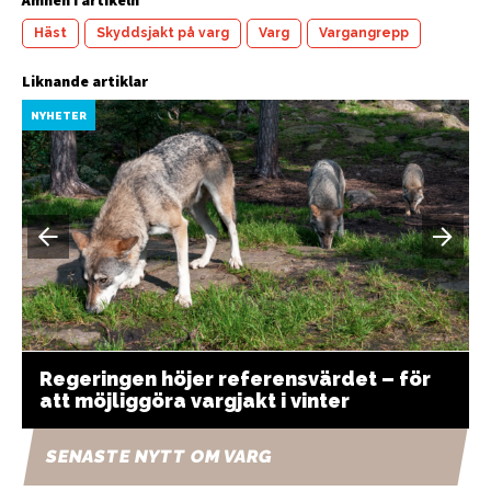
Häst
Skyddsjakt på varg
Varg
Vargangrepp
Liknande artiklar
NYHETER
Regeringen höjer referensvärdet – för
att möjliggöra vargjakt i vinter
SENASTE NYTT OM VARG