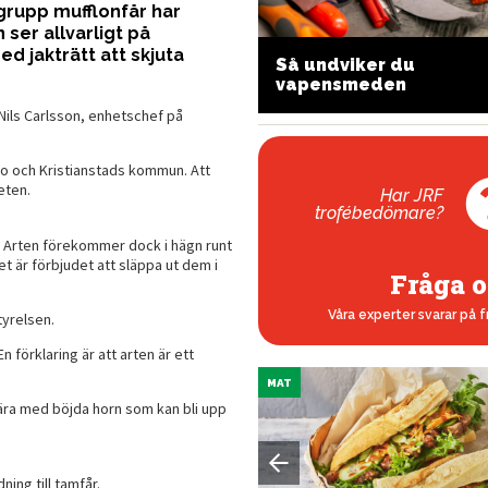
grupp mufflonfår har
ser allvarligt på
 jakträtt att skjuta
Så undviker du
hat’s Amore
vapensmeden
r Nils Carlsson, enhetschef på
öbo och Kristianstads kommun. Att
eten.
Har JRF
trofébedömare?
n. Arten förekommer dock i hägn runt
det är förbjudet att släppa ut dem i
Fråga o
Våra experter svarar på f
tyrelsen.
n förklaring är att arten är ett
MAT
lära med böjda horn som kan bli upp
ning till tamfår.