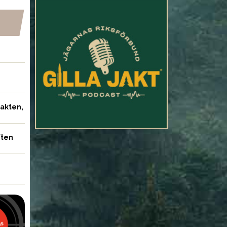
NYHETER
yrelse varnar för
Skyddsjakt på varg som
jakten,
t inte vildsvin och
angrep ponny
ften