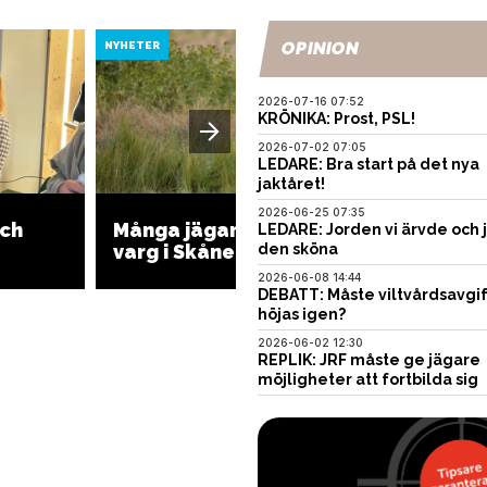
OPINION
NYHETER
NYHETER
2026-07-16 07:52
KRÖNIKA: Prost, PSL!
2026-07-02 07:05
LEDARE: Bra start på det nya
jaktåret!
2026-06-25 07:35
Länsst
och
Många jägare vill avliva
LEDARE: Jorden vi ärvde och 
PFAS: Ä
varg i Skåne
den sköna
rådjur
2026-06-08 14:44
DEBATT: Måste viltvårdsavgi
höjas igen?
2026-06-02 12:30
REPLIK: JRF måste ge jägare
möjligheter att fortbilda sig