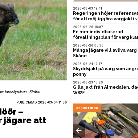
2026-08-03 19:41
Regeringen höjer referensvä
för att möjliggöra vargjakt i v
2026-06-26 18:07
En mer individbaserad
förvaltningsplan för varg kla
2026-06-26 05:30
Många jägare vill avliva varg 
Skåne
2026-06-24 17:17
Skyddsjakt på varg som angr
ponny
2026-06-23 18:26
Gilla jakt från Almedalen, da
ger länsstyrelsen i Skåne.
WWF
PUBLICERAD
2026-03-04 11:56
EN
UTRUSTNING
Höör –
 jägare att