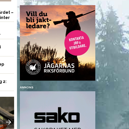
ANNONS
rdet –
inter
r
i
ep
g 2:
ANNONS
UTRUSTNING