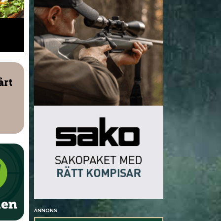
Stekt mufflonfår med
Vildsvinske
krämig potatisbakelse
årt
ANNONS