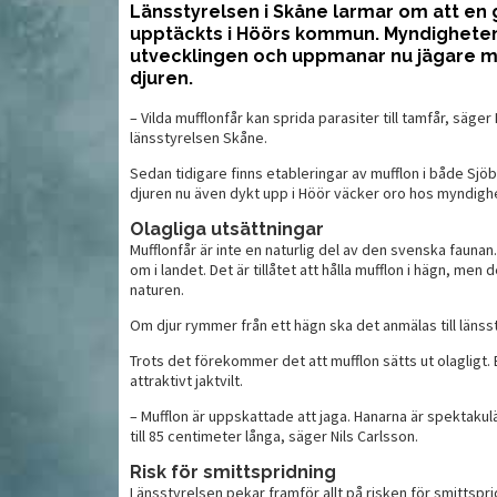
Länsstyrelsen i Skåne larmar om att en 
upptäckts i Höörs kommun. Myndigheten 
utvecklingen och uppmanar nu jägare med
rn för
Mer för pengarna än man
T
djuren.
tror
– Vilda mufflonfår kan sprida parasiter till tamfår, säge
länsstyrelsen Skåne.
Sedan tidigare finns etableringar av mufflon i både Sj
djuren nu även dykt upp i Höör väcker oro hos myndigh
Olagliga utsättningar
Mufflonfår är inte en naturlig del av den svenska fauna
om i landet. Det är tillåtet att hålla mufflon i hägn, men 
naturen.
Om djur rymmer från ett hägn ska det anmälas till länss
Trots det förekommer det att mufflon sätts ut olagligt. E
attraktivt jaktvilt.
MAT
MAT
– Mufflon är uppskattade att jaga. Hanarna är spektaku
till 85 centimeter långa, säger Nils Carlsson.
Risk för smittspridning
Länsstyrelsen pekar framför allt på risken för smittsprid