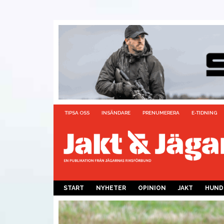
TIPSA OSS
INSÄNDARE
PRENUMERERA
E-TIDNING
START
NYHETER
OPINION
JAKT
HUND