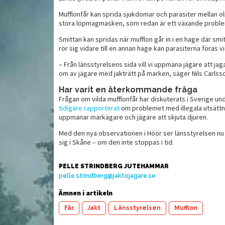
Mufflonfår kan sprida sjukdomar och parasiter mellan ol
stora löpmagmasken, som redan är ett växande problem
Grillad hjortentrecôte
 öl
med baconlindad
Ö
Smittan kan spridas när mufflon går in i en hage där sm
färskpotatis
rör sig vidare till en annan hage kan parasiterna föras vi
– Från länsstyrelsens sida vill vi uppmana jägare att jaga
om av jägare med jakträtt på marken, säger Nils Carlss
Har varit en återkommande fråga
Frågan om vilda mufflonfår har diskuterats i Sverige und
tidigare rapporterat
om problemet med illegala utsättn
uppmanar markägare och jägare att skjuta djuren.
Med den nya observationen i Höör ser länsstyrelsen nu e
sig i Skåne – om den inte stoppas i tid.
PELLE STRINDBERG JUTEHAMMAR
pelle.strindberg@jaktojagare.se
Ämnen i artikeln
Får
Jakt
Länsstyrelsen
Mufflon