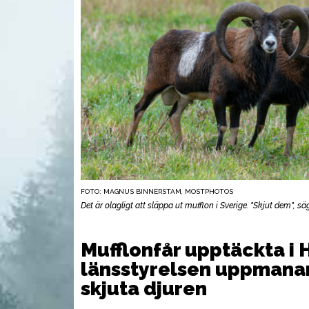
FOTO: MAGNUS BINNERSTAM, MOSTPHOTOS
Det är olagligt att släppa ut mufflon i Sverige. "Skjut dem", sä
UTRUSTNING
VAP
Mufflonfår upptäckta i 
länsstyrelsen uppmanar
skjuta djuren