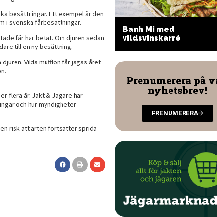
ika besättningar. Ett exempel är den
 i svenska fårbesättningar.
Banh Mi med
ppen viltburgare
ittade får har betat. Om djuren sedan
vildsvinskarré
dare till en ny besättning.
 djuren. Vilda mufflon får jagas året
on.
Prenumerera på v
nyhetsbrev!
er flera år. Jakt & Jägare har
ingar och hur myndigheter
PRENUMERERA
n risk att arten fortsätter sprida