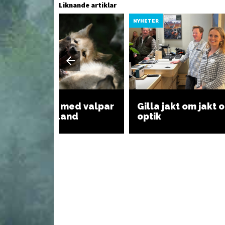
Liknande artiklar
YHETER
NYHETER
Sex vargrevir med valpar
Gilla jakt om jakt 
i Västra Götaland
optik