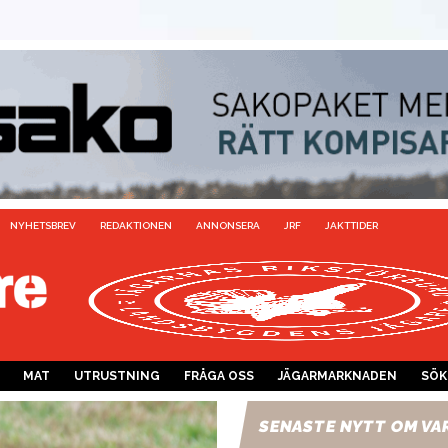
NYHETSBREV
REDAKTIONEN
ANNONSERA
JRF
JAKTTIDER
MAT
UTRUSTNING
FRÅGA OSS
JÄGARMARKNADEN
SÖK
SENASTE NYTT OM VA