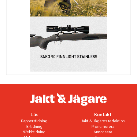
Läs
Kontakt
Papperstidning
Jakt & Jägares redaktion
E-tidning
Prenumerera
Webbtidning
Annonsera