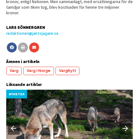
kronor, enligt Nationen. Men sammanlagt, med ersättningarna för de
tamdjur som tiken tog, blev kostnaden för henne tre miljoner
kronor.
LARS SÖNNERGREN
redaktionen@jaktojagare.se
Ämnen i artikeln
Varg
Varg i Norge
Vargflytt
Liknande artiklar
NYHETER