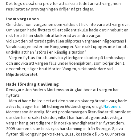
Det togs också dna-prov för att säkra att det är rätt varg, men
resultatet av provtagningen dröjer några dagar.
Inom vargzonen
Området inom vargzonen som valdes ut fick inte vara ett vargrevir.
Om vargen hade flyttats till ett sådant skulle hade det inneburit en
risk för att han skulle bli attackerad av andra vargar.
Vid 19-tiden på torsdagskvällen släpptes varghanen någonstans i
Varaldskogen öster om Kongsvinger. Var exakt uppges inte för att
undvika att han ”störs i en känslig situation”.
– Vargen flyttas för att undvika ytterligare skador på tamboskap
och undvika att vargen fälls under licensjakten, som börjar den 1
december, säger Knut Morten Vangen, sektionsledare vid
Miljødirektoratet.
Hade föredragit avlivning
Renägare Jon Anders Mortensson är glad över att vargen har
flyttats.
– Men vi hade hellre sett att den som en skadegörande varg hade
avlivats, säger han till tidningen Østlendingen, enligt
Nationen
.
Mortensson är orolig för att problemvargen återvänder till området
där den har orsakat skador, vilket har hänt att genetiskt viktiga
vargar har gjort tidigare när norska myndigheter har flyttat dem.
2009 kom en tik av finsk-rysk härstamning in från Sverige. Själva
flytten till Kongsvinger-trakten, 2011, kostade då 575 000 norska