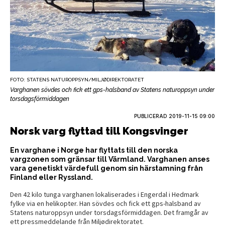
FOTO: STATENS NATUROPPSYN/MILJØDIREKTORATET
Varghanen sövdes och fick ett gps-halsband av Statens naturoppsyn under
torsdagsförmiddagen
PUBLICERAD
2019-11-15 09:00
Norsk varg flyttad till Kongsvinger
En varghane i Norge har flyttats till den norska
vargzonen som gränsar till Värmland. Varghanen anses
vara genetiskt värdefull genom sin härstamning från
Finland eller Ryssland.
Den 42 kilo tunga varghanen lokaliserades i Engerdal i Hedmark
fylke via en helikopter. Han sövdes och fick ett gps-halsband av
Statens naturoppsyn under torsdagsförmiddagen. Det framgår av
ett pressmeddelande från Miljødirektoratet.