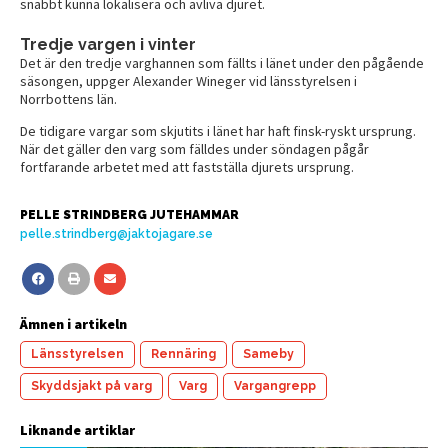
snabbt kunna lokalisera och avliva djuret.
Tredje vargen i vinter
Det är den tredje varghannen som fällts i länet under den pågående
säsongen, uppger Alexander Wineger vid länsstyrelsen i
Norrbottens län.
De tidigare vargar som skjutits i länet har haft finsk-ryskt ursprung.
När det gäller den varg som fälldes under söndagen pågår
fortfarande arbetet med att fastställa djurets ursprung.
PELLE STRINDBERG JUTEHAMMAR
pelle.strindberg@jaktojagare.se
Ämnen i artikeln
Länsstyrelsen
Rennäring
Sameby
Skyddsjakt på varg
Varg
Vargangrepp
Liknande artiklar