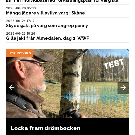
En mer individbaserad förvaltningsplan för varg klar
2026-06-26 05:30
Många jägare vill avliva varg i Skåne
2026-06-24 17:17
Skyddsjakt på varg som angrep ponny
2026-06-23 18:26
Gilla jakt från Almedalen, dag 2: WWF
UTRUSTNING
Locka fram drömbocken