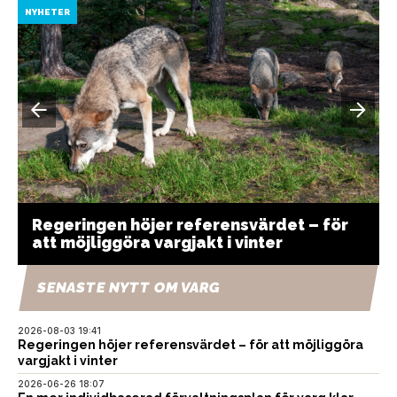
NYHETER
Regeringen höjer referensvärdet – för
att möjliggöra vargjakt i vinter
SENASTE NYTT OM VARG
2026-08-03 19:41
Regeringen höjer referensvärdet – för att möjliggöra
vargjakt i vinter
2026-06-26 18:07