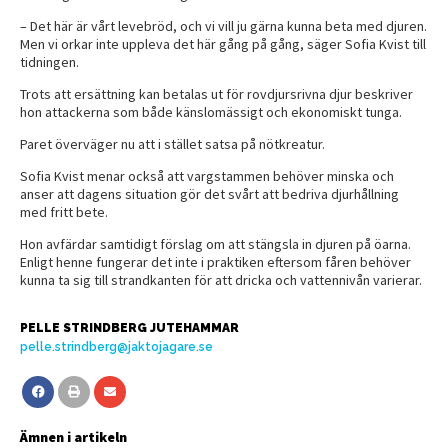
– Det här är vårt levebröd, och vi vill ju gärna kunna beta med djuren.
Men vi orkar inte uppleva det här gång på gång, säger Sofia Kvist till
tidningen.
Trots att ersättning kan betalas ut för rovdjursrivna djur beskriver
hon attackerna som både känslomässigt och ekonomiskt tunga.
Paret överväger nu att i stället satsa på nötkreatur.
Sofia Kvist menar också att vargstammen behöver minska och
anser att dagens situation gör det svårt att bedriva djurhållning
med fritt bete.
Hon avfärdar samtidigt förslag om att stängsla in djuren på öarna.
Enligt henne fungerar det inte i praktiken eftersom fåren behöver
kunna ta sig till strandkanten för att dricka och vattennivån varierar.
PELLE STRINDBERG JUTEHAMMAR
pelle.strindberg@jaktojagare.se
Ämnen i artikeln