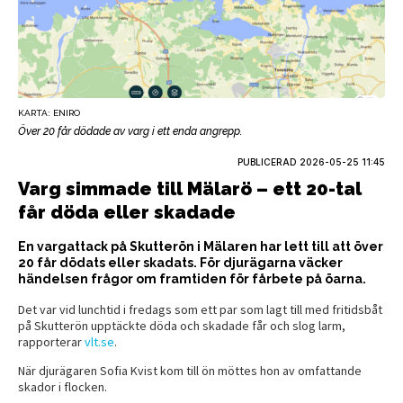
KARTA: ENIRO
Över 20 får dödade av varg i ett enda angrepp.
PUBLICERAD
2026-05-25 11:45
Varg simmade till Mälarö – ett 20-tal
får döda eller skadade
En vargattack på Skutterön i Mälaren har lett till att över
20 får dödats eller skadats. För djurägarna väcker
händelsen frågor om framtiden för fårbete på öarna.
Det var vid lunchtid i fredags som ett par som lagt till med fritidsbåt
på Skutterön upptäckte döda och skadade får och slog larm,
rapporterar
vlt.se
.
När djurägaren Sofia Kvist kom till ön möttes hon av omfattande
skador i flocken.