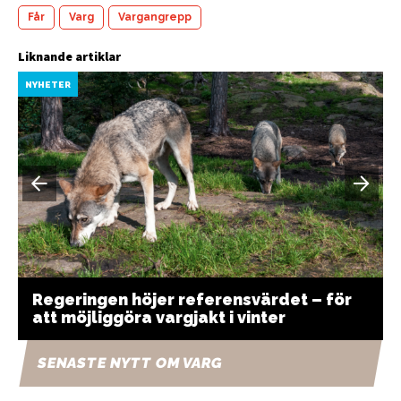
Får
Varg
Vargangrepp
Liknande artiklar
NYHETER
Regeringen höjer referensvärdet – för
att möjliggöra vargjakt i vinter
SENASTE NYTT OM VARG