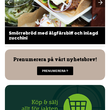
Smörrebröd med älgfärsbiff och inlagd
zucchini
Prenumerera på vårt nyhetsbrev!
PRENUMERERA