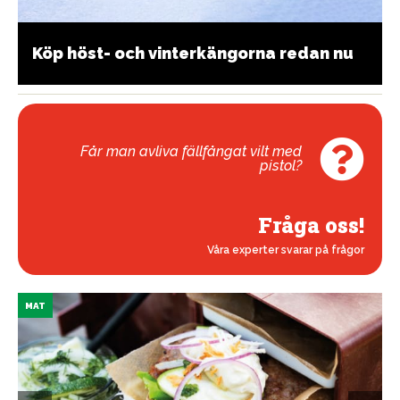
Köp höst- och vinterkängorna redan nu
Får man avliva fällfångat vilt med
pistol?
Fråga oss!
Våra experter svarar på frågor
MAT