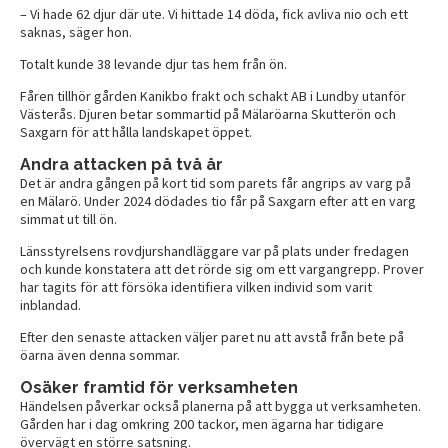
– Vi hade 62 djur där ute. Vi hittade 14 döda, fick avliva nio och ett
saknas, säger hon.
Totalt kunde 38 levande djur tas hem från ön.
Fåren tillhör gården Kanikbo frakt och schakt AB i Lundby utanför
Västerås. Djuren betar sommartid på Mälaröarna Skutterön och
Saxgarn för att hålla landskapet öppet.
Andra attacken på två år
Det är andra gången på kort tid som parets får angrips av varg på
en Mälarö. Under 2024 dödades tio får på Saxgarn efter att en varg
simmat ut till ön.
Länsstyrelsens rovdjurshandläggare var på plats under fredagen
och kunde konstatera att det rörde sig om ett vargangrepp. Prover
har tagits för att försöka identifiera vilken individ som varit
inblandad.
Efter den senaste attacken väljer paret nu att avstå från bete på
öarna även denna sommar.
Osäker framtid för verksamheten
Händelsen påverkar också planerna på att bygga ut verksamheten.
Gården har i dag omkring 200 tackor, men ägarna har tidigare
övervägt en större satsning.