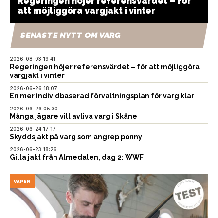
Regeringen höjer referensvärdet – för
att möjliggöra vargjakt i vinter
SENASTE NYTT OM VARG
2026-08-03 19:41
Regeringen höjer referensvärdet – för att möjliggöra
vargjakt i vinter
2026-06-26 18:07
En mer individbaserad förvaltningsplan för varg klar
2026-06-26 05:30
Många jägare vill avliva varg i Skåne
2026-06-24 17:17
Skyddsjakt på varg som angrep ponny
2026-06-23 18:26
Gilla jakt från Almedalen, dag 2: WWF
VAPEN