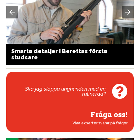
Smarta detaljer i Berettas första
studsare
Ska jag släppa unghunden med en
rutinerad?
Fråga oss!
Våra experter svarar på frågor