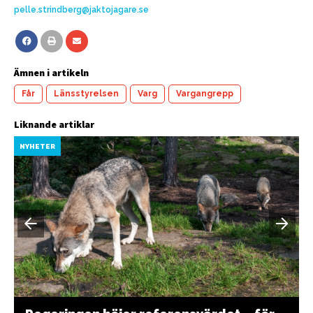
pelle.strindberg@jaktojagare.se
Ämnen i artikeln
Får
Länsstyrelsen
Varg
Vargangrepp
Liknande artiklar
NYHETER