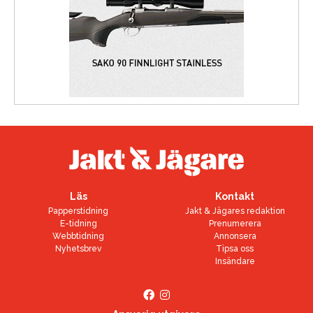
Läs
Kontakt
Papperstidning
Jakt & Jägares redaktion
E-tidning
Prenumerera
Webbtidning
Annonsera
Nyhetsbrev
Tipsa oss
Insändare