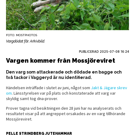
FOTO: MOSTPHOTOS
Vargdödat får. Arkivbild.
PUBLICERAD
2025-07-08 16:24
Vargen kommer från Mossjöreviret
Den varg som attackerade och dödade en bagge och
två tackor i Vaggeryd är nu identifierad.
Händelsen inträffade i slutet av juni, något som
Jakt & Jägare skrev
om
. Länsstyrelsen var på plats och konstaterade att varg var
skyldig samt tog dna-prover.
Prover tagna vid besiktningen den 28 juni har nu analyserats och
resultatet visar på att angreppet orsakades av en varg tillhörande
Mossjöreviret.
PELLE STRINDBERG JUTEHAMMAR