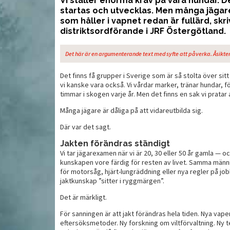
Vi ställer enorma krav på våra hundar. De
startas och utvecklas. Men många jägare
som håller i vapnet redan är fullärd, skr
Enkla skott med klassisk
T
servar
distriktsordförande i JRF Östergötland.
lättviktare
j
Det här är en argumenterande text med syfte att påverka. Åsikter
Det finns få grupper i Sverige som är så stolta över si
vi kanske vara också. Vi vårdar marker, tränar hundar, fö
timmar i skogen varje år. Men det finns en sak vi pratar a
Många jägare är dåliga på att vidareutbilda sig.
Där var det sagt.
Jakten förändras ständigt
Vi tar jägarexamen när vi är 20, 30 eller 50 år gamla 
kunskapen vore färdig för resten av livet. Samma männi
för motorsåg, hjärt-lungräddning eller nya regler på jo
jaktkunskap ”sitter i ryggmärgen”.
MAT
MAT
Det är märkligt.
För sanningen är att jakt förändras hela tiden. Nya vape
eftersöksmetoder. Ny forskning om viltförvaltning. Ny t