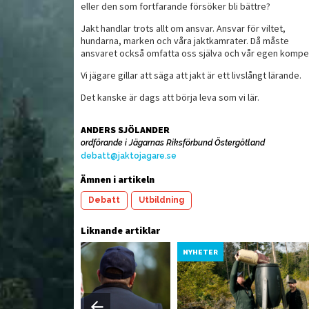
eller den som fortfarande försöker bli bättre?
Jakt handlar trots allt om ansvar. Ansvar för viltet,
hundarna, marken och våra jaktkamrater. Då måste
ansvaret också omfatta oss själva och vår egen kompe
Vi jägare gillar att säga att jakt är ett livslångt lärande.
Det kanske är dags att börja leva som vi lär.
ANDERS SJÖLANDER
ordförande i Jägarnas Riksförbund Östergötland
debatt@jaktojagare.se
Ämnen i artikeln
Debatt
Utbildning
Liknande artiklar
YHETER
NYHETER