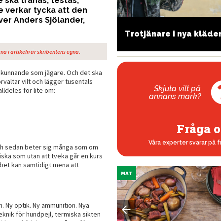
 ska tränas, testas,
 verkar tycka att den
iver Anders Sjölander,
est av
Trotjänare i nya kläde
aktradioapparater
na i artikeln är skribentens egna.
tt kunnande som jägare. Och det ska
rvaltar vilt och lägger tusentals
Skjuta vilt på
lldeles för lite om:
annans mark?
Fråga o
Våra experter svarar på f
— och sedan beter sig många som om
ska som utan att tveka går en kurs
bbet kan samtidigt mena att
MAT
n. Ny optik. Ny ammunition. Nya
eknik för hundpejl, termiska sikten