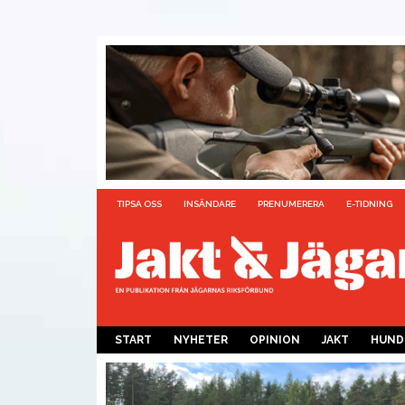
TIPSA OSS
INSÄNDARE
PRENUMERERA
E-TIDNING
START
NYHETER
OPINION
JAKT
HUND