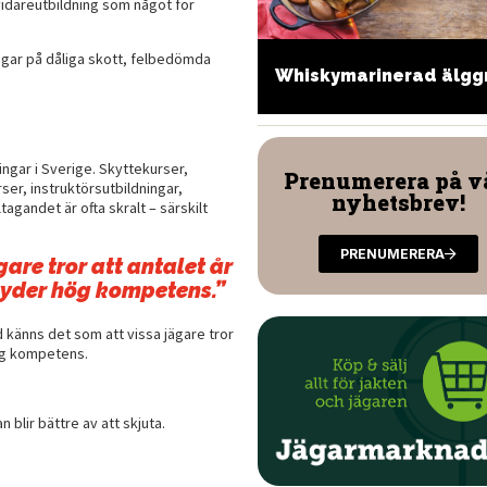
vidareutbildning som något för
agar på dåliga skott, felbedömda
lgrillad viltentrecote
Whiskymarinerad älgg
d röd och vit sås
ingar i Sverige. Skyttekurser,
Prenumerera på v
ser, instruktörsutbildningar,
nyhetsbrev!
tagandet är ofta skralt – särskilt
PRENUMERERA
are tror att antalet år
tyder hög kompetens.”
d känns det som att vissa jägare tror
hög kompetens.
 blir bättre av att skjuta.