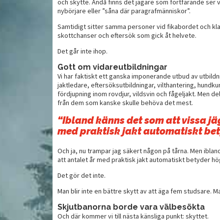
och skytte. Ändå finns det jägare som fortfarande ser 
nybörjare eller ”såna där paragrafmänniskor”.
Samtidigt sitter samma personer vid fikabordet och kl
He
t vildsvin
Viltrullader med ädelost
skottchanser och eftersök som gick åt helvete.
me
Det går inte ihop.
Gott om vidareutbildningar
Vi har faktiskt ett ganska imponerande utbud av utbildn
jaktledare, eftersöksutbildningar, vilthantering, hundkur
fördjupning inom rovdjur, vildsvin och fågeljakt. Men del
från dem som kanske skulle behöva det mest.
“Ibland känns det som att vissa jäg
med praktisk jakt automatiskt be
Och ja, nu trampar jag säkert någon på tårna. Men iblan
att antalet år med praktisk jakt automatiskt betyder 
Det gör det inte.
Man blir inte en bättre skytt av att äga fem studsare. Man
Skjutbanorna borde vara välbesökta
Och där kommer vi till nästa känsliga punkt: skyttet.