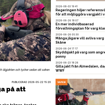
2026-08-03 19:41
Regeringen höjer referensvä
för att möjliggöra vargjakt i v
2026-06-26 18:07
En mer individbaserad
förvaltningsplan för varg kla
2026-06-26 05:30
Många jägare vill avliva varg 
Skåne
2026-06-24 17:17
Skyddsjakt på varg som angr
ponny
2026-06-23 18:26
Gilla jakt från Almedalen, da
h älgjakten och tycker sedan att saken
WWF
PUBLICERAD
2026-05-22 15:20
USTNING
VAPEN
a på att