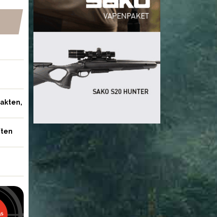
jakten,
ften