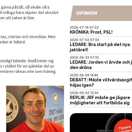
gärna påstår, då skulle våra
tt många bara skjuter det absolut
OPINION
r att saken är klar.
2026-07-16 07:52
KRÖNIKA: Prost, PSL!
stas, startas och utvecklas. Men
2026-07-02 07:05
dan är fullärd.
LEDARE: Bra start på det nya
jaktåret!
2026-06-25 07:35
 onödigt lidande. Ändå beter sig
LEDARE: Jorden vi ärvde och 
i stället för en självklar del av
den sköna
emiären räknas inte som träning.
2026-06-08 14:44
DEBATT: Måste viltvårdsavgi
höjas igen?
2026-06-02 12:30
REPLIK: JRF måste ge jägare
möjligheter att fortbilda sig