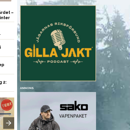
ANNONS
rdet –
inter
r
i
ep
g 2:
ANNONS
VAPEN
VAPEN