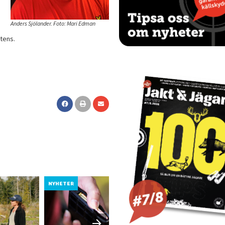
Anders Sjölander. Foto: Mari Edman
tens.
NYHETER
NYHETER