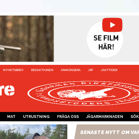
NYHETSBREV
REDAKTIONEN
ANNONSERA
JRF
JAKTTIDER
MAT
UTRUSTNING
FRÅGA OSS
JÄGARMARKNADEN
SÖK
SENASTE NYTT OM VA