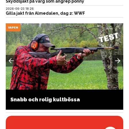
Skyddsjakt på varg som angrep ponny
2026-06-23 18:26
Gilla jakt från Almedalen, dag 2: WWF
VAPEN
Snabb och rolig kultbössa