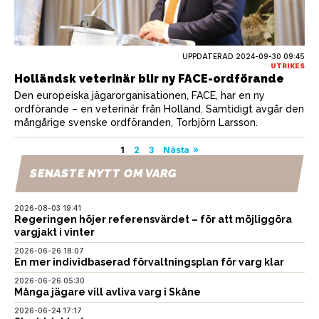
UPPDATERAD 2024-09-30 09:45
UTRIKES
Holländsk veterinär blir ny FACE-ordförande
Den europeiska jägarorganisationen, FACE, har en ny
ordförande – en veterinär från Holland. Samtidigt avgår den
mångårige svenske ordföranden, Torbjörn Larsson.
Sidnumrering
1
2
3
Nästa
för
SENASTE NYTT OM VARG
inlägg
2026-08-03 19:41
Regeringen höjer referensvärdet – för att möjliggöra
vargjakt i vinter
2026-06-26 18:07
En mer individbaserad förvaltningsplan för varg klar
2026-06-26 05:30
Många jägare vill avliva varg i Skåne
2026-06-24 17:17