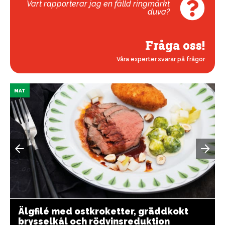
Vart rapporterar jag en fälld ringmärkt
duva?
Fråga oss!
Våra experter svarar på frågor
MAT
Älgfilé med ostkroketter, gräddkokt
brysselkål och rödvinsreduktion