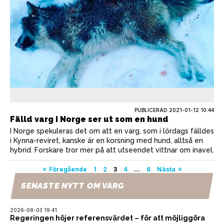
PUBLICERAD
2021-01-12 10:44
Fälld varg i Norge ser ut som en hund
I Norge spekuleras det om att en varg, som i lördags fälldes
i Kynna-reviret, kanske är en korsning med hund, alltså en
hybrid. Forskare tror mer på att utseendet vittnar om inavel.
Sidnumrering
Föregående
1
2
3
4
…
6
Nästa
för
SENASTE NYTT OM VARG
inlägg
2026-08-03 19:41
Regeringen höjer referensvärdet – för att möjliggöra